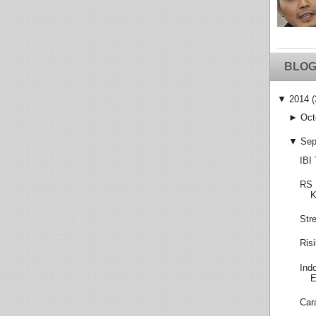
BLOG
▼
2014
(
►
Oct
▼
Sep
IBI
RS 
K
Str
Ris
Ind
E
Car