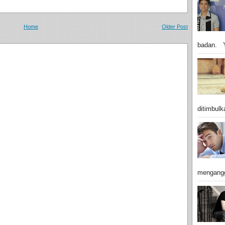
Home
Older Post
badan. Y
ditimbulk
mengangg