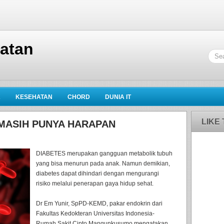
hatan
K
KESEHATAN
CHORD
DUNIA IT
LIKE
MASIH PUNYA HARAPAN
DIABETES merupakan gangguan metabolik tubuh
yang bisa menurun pada anak. Namun demikian,
diabetes dapat dihindari dengan mengurangi
risiko melalui penerapan gaya hidup sehat.
Dr Em Yunir, SpPD-KEMD, pakar endokrin dari
Fakultas Kedokteran Universitas Indonesia-
Rumah Sakit Cipto Mangunkusumo mengatakan