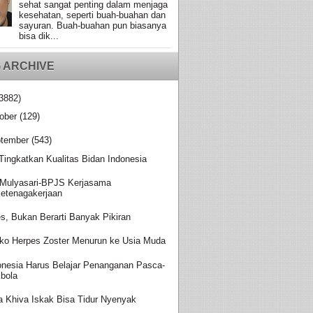
sehat sangat penting dalam menjaga
kesehatan, seperti buah-buahan dan
sayuran. Buah-buahan pun biasanya
bisa dik...
 ARCHIVE
3882)
ober
(129)
tember
(543)
 Tingkatkan Kualitas Bidan Indonesia
Mulyasari-BPJS Kerjasama
etenagakerjaan
es, Bukan Berarti Banyak Pikiran
iko Herpes Zoster Menurun ke Usia Muda
onesia Harus Belajar Penanganan Pasca-
bola
a Khiva Iskak Bisa Tidur Nyenyak