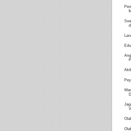
Pem
M
Soa
d
Lan
Edu
Ang
P
Aki
Pey
Wam
D
Jag
V
Ola
Ola