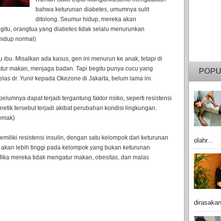
bahwa keturunan diabetes, umumnya sulit
ditolong. Seumur hidup, mereka akan
gitu, orangtua yang diabetes tidak selalu menurunkan
 hidup normal)
u ibu. Misalkan ada kasus, gen ini menurun ke anak, tetapi di
 atur makan, menjaga badan. Tapi begitu punya cucu yang
POPU
elas dr. Yunir kepada Okezone di Jakarta, belum lama ini.
elumnya dapat terjadi tergantung faktor risiko, seperti resistensi
enetik tersebut terjadi akibat perubahan kondisi lingkungan.
lemak)
miliki resistensi insulin, dengan satu kelompok dari keturunan
olahr...
es akan lebih tinggi pada kelompok yang bukan keturunan
Jika mereka tidak mengatur makan, obesitas, dan malas
dirasakan