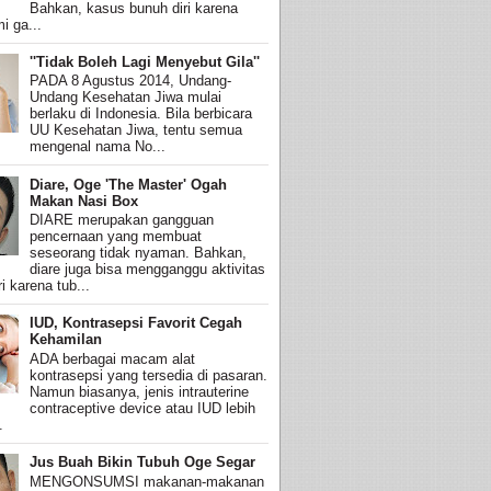
Bahkan, kasus bunuh diri karena
i ga...
''Tidak Boleh Lagi Menyebut Gila''
PADA 8 Agustus 2014, Undang-
Undang Kesehatan Jiwa mulai
berlaku di Indonesia. Bila berbicara
UU Kesehatan Jiwa, tentu semua
mengenal nama No...
Diare, Oge 'The Master' Ogah
Makan Nasi Box
DIARE merupakan gangguan
pencernaan yang membuat
seseorang tidak nyaman. Bahkan,
diare juga bisa mengganggu aktivitas
i karena tub...
IUD, Kontrasepsi Favorit Cegah
Kehamilan
ADA berbagai macam alat
kontrasepsi yang tersedia di pasaran.
Namun biasanya, jenis intrauterine
contraceptive device atau IUD lebih
.
Jus Buah Bikin Tubuh Oge Segar
MENGONSUMSI makanan-makanan