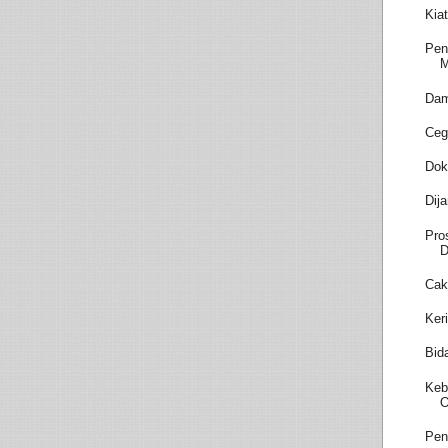
Kia
Pen
M
Dam
Ceg
Dok
Dij
Pro
D
Cak
Ker
Bid
Keb
O
Pen