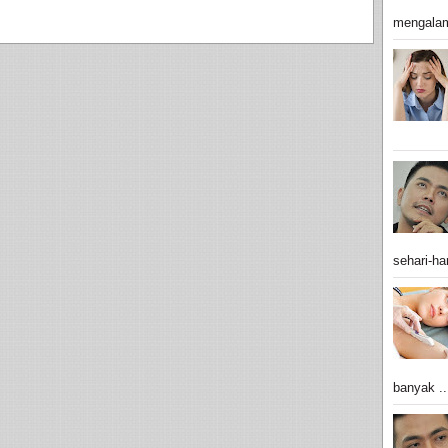
mengalam
sehari-har
banyak ..