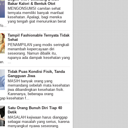
Bakar Kalori & Bentuk Otot
MENGONSUMSI camilan sehat
ternyata memiliki banyak manfaat
kesehatan. Apalagi, bagi mereka
yang tengah giat menurunkan berat
o...
Tampil Fashionable Ternyata Tidak
Sehat
PENAMPILAN yang modis seringkali
menambah kepercayaan diri
seseorang. Namun dibalik itu,
rupanya ada dampak kesehatan yang
an. ...
Tidak Puas Kondisi Fisik, Tanda
Gangguan Jiwa
MASIH banyak orang yang
memandang sebelah mata kesehatan
jiwa dibandingkan kesehatan fisik.
Karenanya, beberapa orang
ap kesehatan f...
Satu Orang Bunuh Diri Tiap 40
Detik
MASALAH kejiwaan harus dianggap
sebagai masalah yang serius, karena
menyangkut nyawa seseorang.