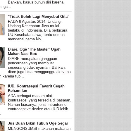
Bahkan, kasus bunuh diri karena
i ga...
''Tidak Boleh Lagi Menyebut Gila''
PADA 8 Agustus 2014, Undang-
Undang Kesehatan Jiwa mulai
berlaku di Indonesia. Bila berbicara
UU Kesehatan Jiwa, tentu semua
mengenal nama No...
Diare, Oge 'The Master' Ogah
Makan Nasi Box
DIARE merupakan gangguan
pencernaan yang membuat
seseorang tidak nyaman. Bahkan,
diare juga bisa mengganggu aktivitas
i karena tub...
IUD, Kontrasepsi Favorit Cegah
Kehamilan
ADA berbagai macam alat
kontrasepsi yang tersedia di pasaran.
Namun biasanya, jenis intrauterine
contraceptive device atau IUD lebih
.
Jus Buah Bikin Tubuh Oge Segar
MENGONSUMSI makanan-makanan