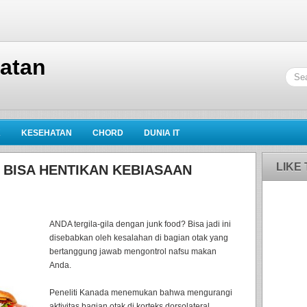
hatan
K
KESEHATAN
CHORD
DUNIA IT
LIKE
 BISA HENTIKAN KEBIASAAN
ANDA tergila-gila dengan junk food? Bisa jadi ini
disebabkan oleh kesalahan di bagian otak yang
bertanggung jawab mengontrol nafsu makan
Anda.
Peneliti Kanada menemukan bahwa mengurangi
aktivitas bagian otak di korteks dorsolateral