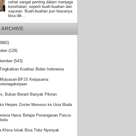
sehat sangat penting dalam menjaga
kesehatan, seperti buah-buahan dan
sayuran. Buah-buahan pun biasanya
bisa dik...
 ARCHIVE
3882)
ober
(129)
tember
(543)
 Tingkatkan Kualitas Bidan Indonesia
Mulyasari-BPJS Kerjasama
etenagakerjaan
es, Bukan Berarti Banyak Pikiran
iko Herpes Zoster Menurun ke Usia Muda
onesia Harus Belajar Penanganan Pasca-
bola
a Khiva Iskak Bisa Tidur Nyenyak