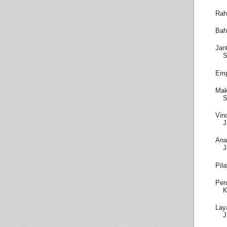
Rah
Bah
Jan
S
Emp
Mak
S
Vin
J
Ana
J
Pil
Pen
K
Lay