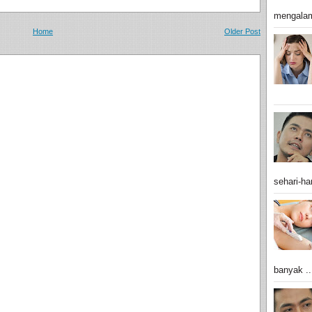
mengalam
Home
Older Post
sehari-har
banyak ..