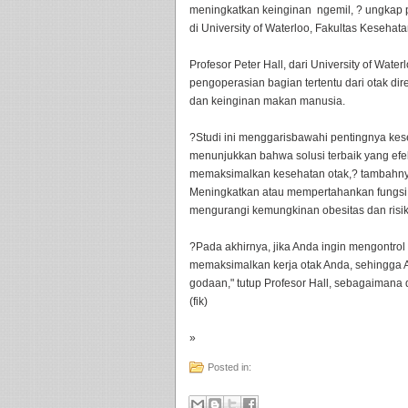
meningkatkan keinginan ngemil, ? ungkap p
di University of Waterloo, Fakultas Keseha
Profesor Peter Hall, dari University of Wat
pengoperasian bagian tertentu dari otak di
dan keinginan makan manusia.
?Studi ini menggarisbawahi pentingnya kese
menunjukkan bahwa solusi terbaik yang efek
memaksimalkan kesehatan otak,? tambahny
Meningkatkan atau mempertahankan fungsi k
mengurangi kemungkinan obesitas dan risiko
?Pada akhirnya, jika Anda ingin mengontro
memaksimalkan kerja otak Anda, sehingg
godaan," tutup Profesor Hall, sebagaimana d
(fik)
»
Posted in: