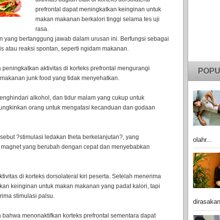
prefrontal dapat meningkatkan keinginan untuk
makan makanan berkalori tinggi selama tes uji
rasa.
ian yang bertanggung jawab dalam urusan ini. Berfungsi sebagai
is atau reaksi spontan, seperti ngidam makanan.
eningkatkan aktivitas di korteks prefrontal mengurangi
POPU
makanan junk food yang tidak menyehatkan.
enghindari alkohol, dan tidur malam yang cukup untuk
mungkinkan orang untuk mengatasi kecanduan dan godaan
ebut ?stimulasi ledakan theta berkelanjutan?, yang
olahr...
an magnet yang berubah dengan cepat dan menyebabkan
ivitas di korteks dorsolateral kiri peserta. Setelah menerima
orkan keinginan untuk makan makanan yang padat kalori, tapi
rima stimulasi palsu.
dirasakan
n bahwa menonaktifkan korteks prefrontal sementara dapat