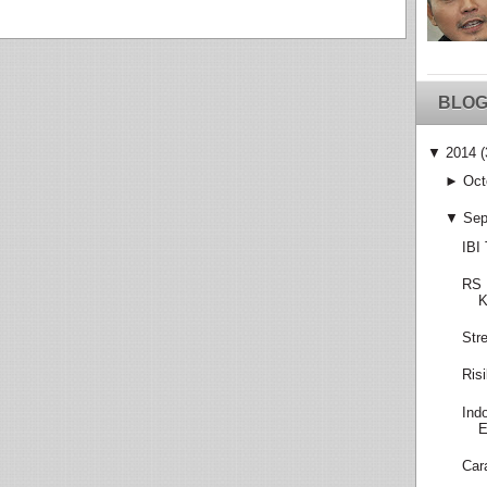
BLOG
▼
2014
(
►
Oct
▼
Sep
IBI
RS 
K
Str
Ris
Ind
E
Car