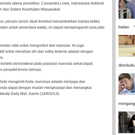
enulis utama penelitian, Cassandra Lowe, mahasiswa doktoral
tan dan Sistem Kesehatan Masyarakat.
erloo, penulis senior studi tersebut menambahkan bahwa ketika
badan. Y
redam untuk sementara waktu, ini dapat mempengaruhi pola pikir
hatan otak untuk mengontrol diet manusia. Ini juga
tif untuk menahan diri dari nafsu tertentu adalah dengan
a.
orteks dorsolateral pada populasi manusia sehat dapat
ditimbulk
 penyakit kronis lainnya.
l hobi mengemil Anda, kuncinya adalah menjaga dan
a Anda dapat dengan mudah menghadapi dan menangkal
ikutip Daily Mail, Kamis (18/9/2014).
mengangg