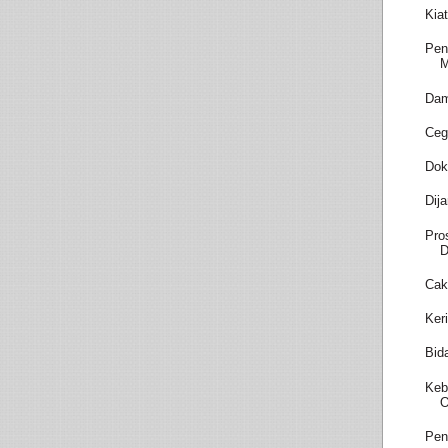
Kia
Pen
M
Dam
Ceg
Dok
Dij
Pro
D
Cak
Ker
Bid
Keb
O
Pen