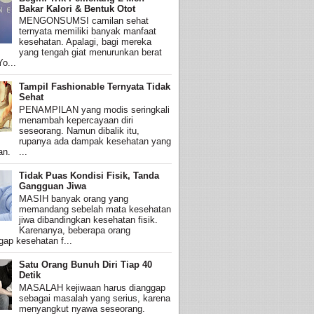
Bakar Kalori & Bentuk Otot
MENGONSUMSI camilan sehat
ternyata memiliki banyak manfaat
kesehatan. Apalagi, bagi mereka
yang tengah giat menurunkan berat
o...
Tampil Fashionable Ternyata Tidak
Sehat
PENAMPILAN yang modis seringkali
menambah kepercayaan diri
seseorang. Namun dibalik itu,
rupanya ada dampak kesehatan yang
an. ...
Tidak Puas Kondisi Fisik, Tanda
Gangguan Jiwa
MASIH banyak orang yang
memandang sebelah mata kesehatan
jiwa dibandingkan kesehatan fisik.
Karenanya, beberapa orang
ap kesehatan f...
Satu Orang Bunuh Diri Tiap 40
Detik
MASALAH kejiwaan harus dianggap
sebagai masalah yang serius, karena
menyangkut nyawa seseorang.