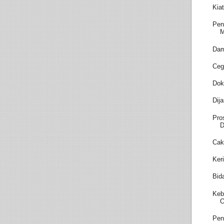
Kia
Pen
M
Dam
Ceg
Dok
Dij
Pro
D
Cak
Ker
Bid
Keb
O
Pen