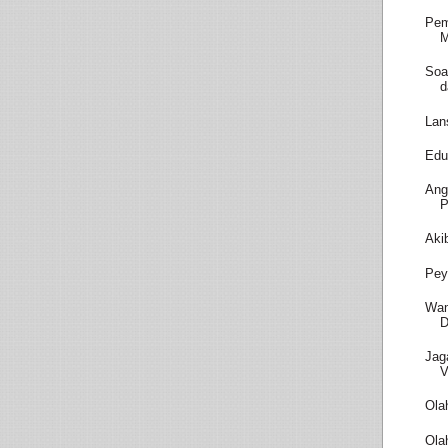
Pem
M
Soa
d
Lan
Edu
Ang
P
Aki
Pey
Wam
D
Jag
V
Ola
Ola