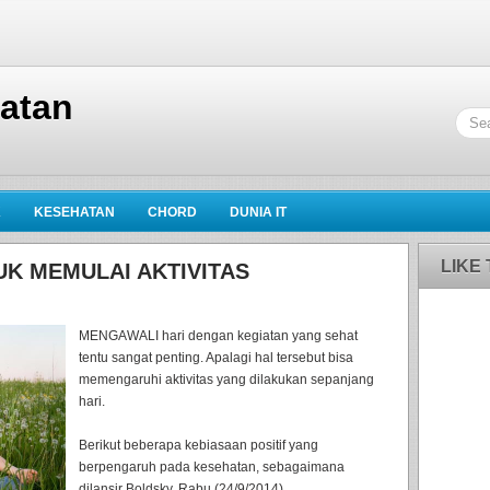
hatan
K
KESEHATAN
CHORD
DUNIA IT
LIKE
K MEMULAI AKTIVITAS
MENGAWALI hari dengan kegiatan yang sehat
tentu sangat penting. Apalagi hal tersebut bisa
memengaruhi aktivitas yang dilakukan sepanjang
hari.
Berikut beberapa kebiasaan positif yang
berpengaruh pada kesehatan, sebagaimana
dilansir Boldsky, Rabu (24/9/2014)