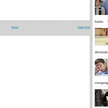
badan. Y
Home
Older Post
ditimbulk
mengangg