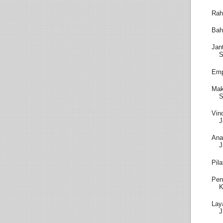
Rah
Bah
Jan
S
Emp
Mak
S
Vin
J
Ana
J
Pil
Pen
K
Lay