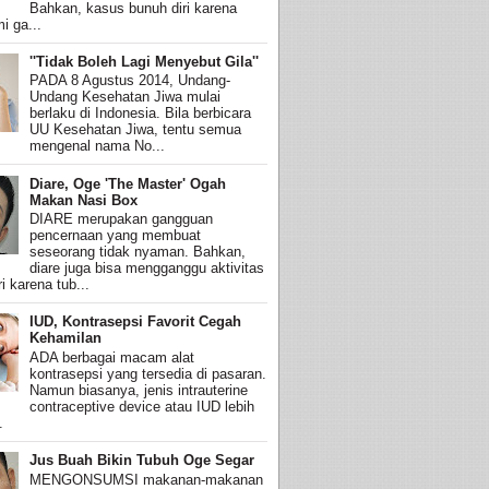
Bahkan, kasus bunuh diri karena
i ga...
''Tidak Boleh Lagi Menyebut Gila''
PADA 8 Agustus 2014, Undang-
Undang Kesehatan Jiwa mulai
berlaku di Indonesia. Bila berbicara
UU Kesehatan Jiwa, tentu semua
mengenal nama No...
Diare, Oge 'The Master' Ogah
Makan Nasi Box
DIARE merupakan gangguan
pencernaan yang membuat
seseorang tidak nyaman. Bahkan,
diare juga bisa mengganggu aktivitas
i karena tub...
IUD, Kontrasepsi Favorit Cegah
Kehamilan
ADA berbagai macam alat
kontrasepsi yang tersedia di pasaran.
Namun biasanya, jenis intrauterine
contraceptive device atau IUD lebih
.
Jus Buah Bikin Tubuh Oge Segar
MENGONSUMSI makanan-makanan