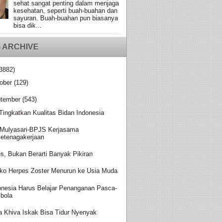
sehat sangat penting dalam menjaga
kesehatan, seperti buah-buahan dan
sayuran. Buah-buahan pun biasanya
bisa dik...
 ARCHIVE
3882)
ober
(129)
tember
(543)
 Tingkatkan Kualitas Bidan Indonesia
Mulyasari-BPJS Kerjasama
etenagakerjaan
es, Bukan Berarti Banyak Pikiran
iko Herpes Zoster Menurun ke Usia Muda
onesia Harus Belajar Penanganan Pasca-
bola
a Khiva Iskak Bisa Tidur Nyenyak