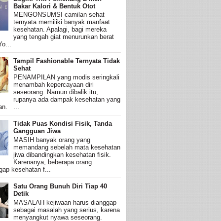
Bakar Kalori & Bentuk Otot
MENGONSUMSI camilan sehat
ternyata memiliki banyak manfaat
kesehatan. Apalagi, bagi mereka
yang tengah giat menurunkan berat
o...
Tampil Fashionable Ternyata Tidak
Sehat
PENAMPILAN yang modis seringkali
menambah kepercayaan diri
seseorang. Namun dibalik itu,
rupanya ada dampak kesehatan yang
an. ...
Tidak Puas Kondisi Fisik, Tanda
Gangguan Jiwa
MASIH banyak orang yang
memandang sebelah mata kesehatan
jiwa dibandingkan kesehatan fisik.
Karenanya, beberapa orang
ap kesehatan f...
Satu Orang Bunuh Diri Tiap 40
Detik
MASALAH kejiwaan harus dianggap
sebagai masalah yang serius, karena
menyangkut nyawa seseorang.