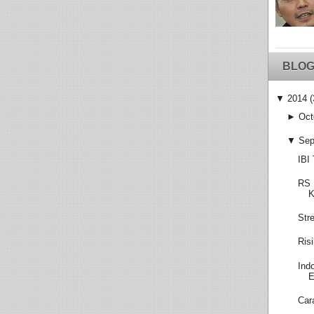
BLOG
▼
2014
(
►
Oct
▼
Sep
IBI
RS 
K
Str
Ris
Ind
E
Car