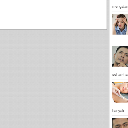
mengalam
sehari-har
banyak ..