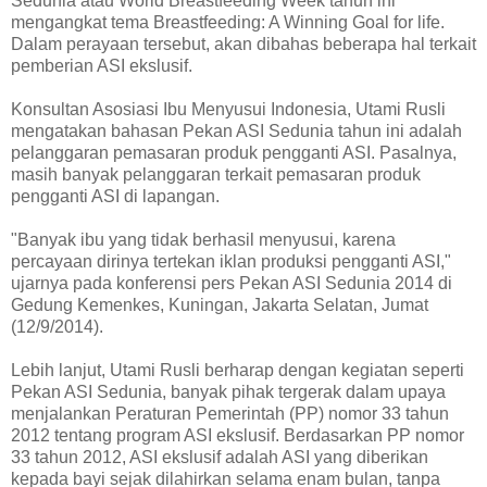
Sedunia atau World Breastfeeding Week tahun ini
mengangkat tema Breastfeeding: A Winning Goal for life.
Dalam perayaan tersebut, akan dibahas beberapa hal terkait
pemberian ASI ekslusif.
Konsultan Asosiasi Ibu Menyusui Indonesia, Utami Rusli
mengatakan bahasan Pekan ASI Sedunia tahun ini adalah
pelanggaran pemasaran produk pengganti ASI. Pasalnya,
masih banyak pelanggaran terkait pemasaran produk
pengganti ASI di lapangan.
"Banyak ibu yang tidak berhasil menyusui, karena
percayaan dirinya tertekan iklan produksi pengganti ASI,"
ujarnya pada konferensi pers Pekan ASI Sedunia 2014 di
Gedung Kemenkes, Kuningan, Jakarta Selatan, Jumat
(12/9/2014).
Lebih lanjut, Utami Rusli berharap dengan kegiatan seperti
Pekan ASI Sedunia, banyak pihak tergerak dalam upaya
menjalankan Peraturan Pemerintah (PP) nomor 33 tahun
2012 tentang program ASI ekslusif. Berdasarkan PP nomor
33 tahun 2012, ASI ekslusif adalah ASI yang diberikan
kepada bayi sejak dilahirkan selama enam bulan, tanpa