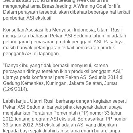
Sedunia atau World Breastfeeding Week tahun ini
mengangkat tema Breastfeeding: A Winning Goal for life.
Dalam perayaan tersebut, akan dibahas beberapa hal terkait
pemberian ASI ekslusif.
Konsultan Asosiasi Ibu Menyusui Indonesia, Utami Rusli
mengatakan bahasan Pekan ASI Sedunia tahun ini adalah
pelanggaran pemasaran produk pengganti ASI. Pasalnya,
masih banyak pelanggaran terkait pemasaran produk
pengganti ASI di lapangan.
"Banyak ibu yang tidak berhasil menyusui, karena
percayaan dirinya tertekan iklan produksi pengganti ASI,"
ujarnya pada konferensi pers Pekan ASI Sedunia 2014 di
Gedung Kemenkes, Kuningan, Jakarta Selatan, Jumat
(12/9/2014).
Lebih lanjut, Utami Rusli berharap dengan kegiatan seperti
Pekan ASI Sedunia, banyak pihak tergerak dalam upaya
menjalankan Peraturan Pemerintah (PP) nomor 33 tahun
2012 tentang program ASI ekslusif. Berdasarkan PP nomor
33 tahun 2012, ASI ekslusif adalah ASI yang diberikan
kepada bayi sejak dilahirkan selama enam bulan, tanpa