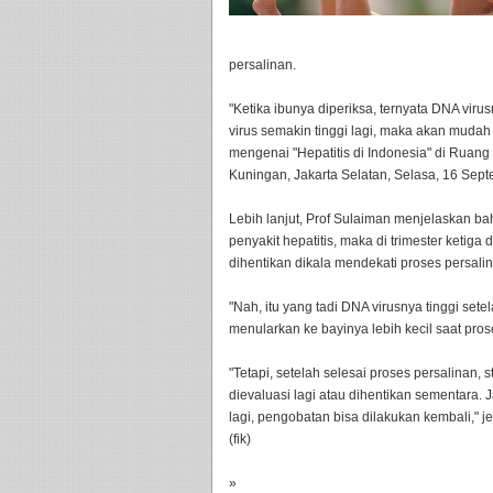
persalinan.
"Ketika ibunya diperiksa, ternyata DNA virus
virus semakin tinggi lagi, maka akan mudah
mengenai "Hepatitis di Indonesia" di Rua
Kuningan, Jakarta Selatan, Selasa, 16 Sep
Lebih lanjut, Prof Sulaiman menjelaskan bah
penyakit hepatitis, maka di trimester ketig
dihentikan dikala mendekati proses persali
"Nah, itu yang tadi DNA virusnya tinggi set
menularkan ke bayinya lebih kecil saat prose
"Tetapi, setelah selesai proses persalinan, 
dievaluasi lagi atau dihentikan sementara. 
lagi, pengobatan bisa dilakukan kembali," 
(fik)
»