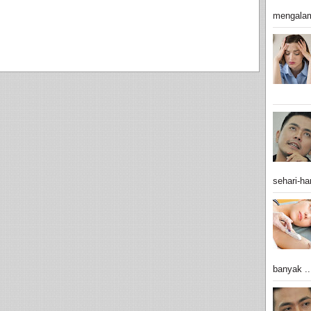
mengalam
sehari-har
banyak ..