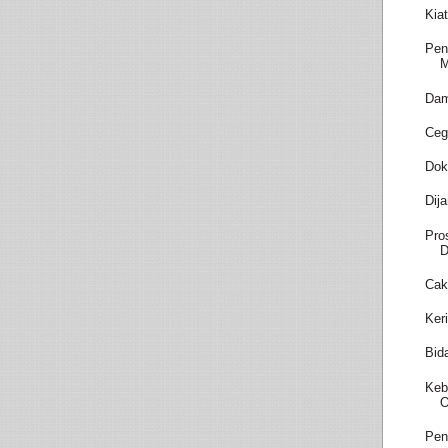
Kia
Pen
M
Dam
Ceg
Dok
Dij
Pro
D
Cak
Ker
Bid
Keb
O
Pen