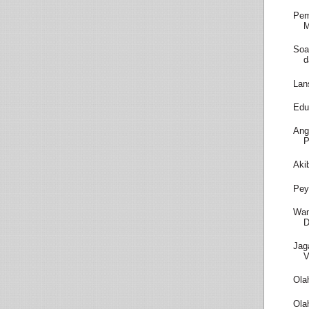
Pem
M
Soa
d
Lan
Edu
Ang
P
Aki
Pey
Wam
D
Jag
V
Ola
Ola