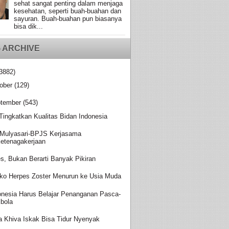
sehat sangat penting dalam menjaga
kesehatan, seperti buah-buahan dan
sayuran. Buah-buahan pun biasanya
bisa dik...
 ARCHIVE
3882)
ober
(129)
tember
(543)
 Tingkatkan Kualitas Bidan Indonesia
Mulyasari-BPJS Kerjasama
etenagakerjaan
es, Bukan Berarti Banyak Pikiran
iko Herpes Zoster Menurun ke Usia Muda
onesia Harus Belajar Penanganan Pasca-
bola
a Khiva Iskak Bisa Tidur Nyenyak