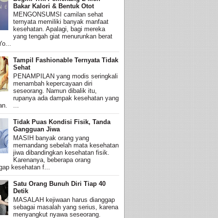
Bakar Kalori & Bentuk Otot
MENGONSUMSI camilan sehat
ternyata memiliki banyak manfaat
kesehatan. Apalagi, bagi mereka
yang tengah giat menurunkan berat
o...
Tampil Fashionable Ternyata Tidak
Sehat
PENAMPILAN yang modis seringkali
menambah kepercayaan diri
seseorang. Namun dibalik itu,
rupanya ada dampak kesehatan yang
an. ...
Tidak Puas Kondisi Fisik, Tanda
Gangguan Jiwa
MASIH banyak orang yang
memandang sebelah mata kesehatan
jiwa dibandingkan kesehatan fisik.
Karenanya, beberapa orang
ap kesehatan f...
Satu Orang Bunuh Diri Tiap 40
Detik
MASALAH kejiwaan harus dianggap
sebagai masalah yang serius, karena
menyangkut nyawa seseorang.