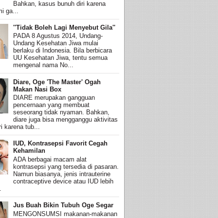
Bahkan, kasus bunuh diri karena
i ga...
''Tidak Boleh Lagi Menyebut Gila''
PADA 8 Agustus 2014, Undang-
Undang Kesehatan Jiwa mulai
berlaku di Indonesia. Bila berbicara
UU Kesehatan Jiwa, tentu semua
mengenal nama No...
Diare, Oge 'The Master' Ogah
Makan Nasi Box
DIARE merupakan gangguan
pencernaan yang membuat
seseorang tidak nyaman. Bahkan,
diare juga bisa mengganggu aktivitas
i karena tub...
IUD, Kontrasepsi Favorit Cegah
Kehamilan
ADA berbagai macam alat
kontrasepsi yang tersedia di pasaran.
Namun biasanya, jenis intrauterine
contraceptive device atau IUD lebih
.
Jus Buah Bikin Tubuh Oge Segar
MENGONSUMSI makanan-makanan