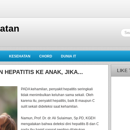
hatan
K
KESEHATAN
CHORD
DUNIA IT
LIKE
 HEPATITIS KE ANAK, JIKA...
PADA kehamilan, penyakit hepatitis seringkali
tidak menimbulkan keluhan sama sekali. Oleh
karena itu, penyakit hepatitis, baik B maupun C
sulit sekali dideteksi saat kehamilan.
Namun, Prof. Dr. dr. Ali Sulaiman, Sp.PD, KGEH
mengatakan bahwa deteksi dini hepatitis B dan C
pada ibu hamil sangat penting dilakukan.