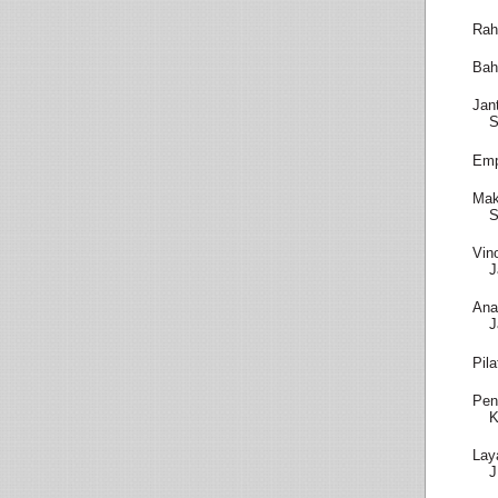
Rah
Bah
Jan
S
Emp
Mak
S
Vin
J
Ana
J
Pil
Pen
K
Lay