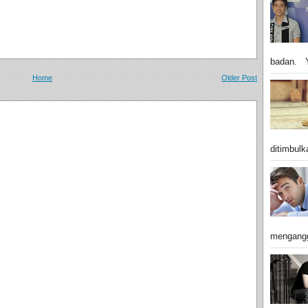
badan. Y
Home
Older Post
ditimbulk
mengangg