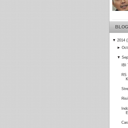
BLOG
▼
2014
(
►
Oct
▼
Sep
IBI
RS 
K
Str
Ris
Ind
E
Car