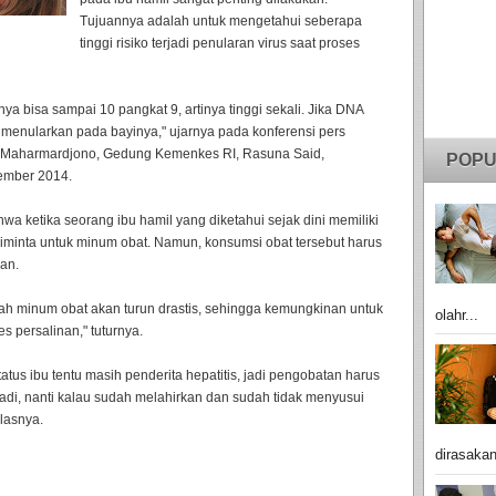
Tujuannya adalah untuk mengetahui seberapa
tinggi risiko terjadi penularan virus saat proses
nya bisa sampai 10 pangkat 9, artinya tinggi sekali. Jika DNA
 menularkan pada bayinya," ujarnya pada konferensi pers
ng Maharmardjono, Gedung Kemenkes RI, Rasuna Said,
POPU
tember 2014.
wa ketika seorang ibu hamil yang diketahui sejak dini memiliki
a diminta untuk minum obat. Namun, konsumsi obat tersebut harus
nan.
elah minum obat akan turun drastis, sehingga kemungkinan untuk
olahr...
s persalinan," tuturnya.
status ibu tentu masih penderita hepatitis, jadi pengobatan harus
Jadi, nanti kalau sudah melahirkan dan sudah tidak menyusui
jelasnya.
dirasakan