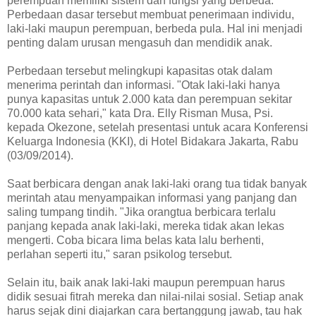
perempuan memiliki sistem dan fungsi yang berbeda.
Perbedaan dasar tersebut membuat penerimaan individu,
laki-laki maupun perempuan, berbeda pula. Hal ini menjadi
penting dalam urusan mengasuh dan mendidik anak.
Perbedaan tersebut melingkupi kapasitas otak dalam
menerima perintah dan informasi. "Otak laki-laki hanya
punya kapasitas untuk 2.000 kata dan perempuan sekitar
70.000 kata sehari," kata Dra. Elly Risman Musa, Psi.
kepada Okezone, setelah presentasi untuk acara Konferensi
Keluarga Indonesia (KKI), di Hotel Bidakara Jakarta, Rabu
(03/09/2014).
Saat berbicara dengan anak laki-laki orang tua tidak banyak
merintah atau menyampaikan informasi yang panjang dan
saling tumpang tindih. "Jika orangtua berbicara terlalu
panjang kepada anak laki-laki, mereka tidak akan lekas
mengerti. Coba bicara lima belas kata lalu berhenti,
perlahan seperti itu," saran psikolog tersebut.
Selain itu, baik anak laki-laki maupun perempuan harus
didik sesuai fitrah mereka dan nilai-nilai sosial. Setiap anak
harus sejak dini diajarkan cara bertanggung jawab, tau hak