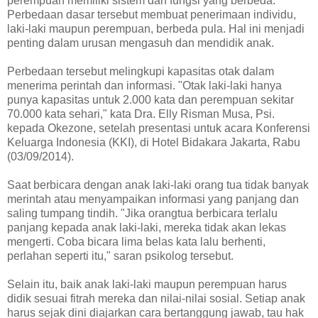
perempuan memiliki sistem dan fungsi yang berbeda.
Perbedaan dasar tersebut membuat penerimaan individu,
laki-laki maupun perempuan, berbeda pula. Hal ini menjadi
penting dalam urusan mengasuh dan mendidik anak.
Perbedaan tersebut melingkupi kapasitas otak dalam
menerima perintah dan informasi. "Otak laki-laki hanya
punya kapasitas untuk 2.000 kata dan perempuan sekitar
70.000 kata sehari," kata Dra. Elly Risman Musa, Psi.
kepada Okezone, setelah presentasi untuk acara Konferensi
Keluarga Indonesia (KKI), di Hotel Bidakara Jakarta, Rabu
(03/09/2014).
Saat berbicara dengan anak laki-laki orang tua tidak banyak
merintah atau menyampaikan informasi yang panjang dan
saling tumpang tindih. "Jika orangtua berbicara terlalu
panjang kepada anak laki-laki, mereka tidak akan lekas
mengerti. Coba bicara lima belas kata lalu berhenti,
perlahan seperti itu," saran psikolog tersebut.
Selain itu, baik anak laki-laki maupun perempuan harus
didik sesuai fitrah mereka dan nilai-nilai sosial. Setiap anak
harus sejak dini diajarkan cara bertanggung jawab, tau hak