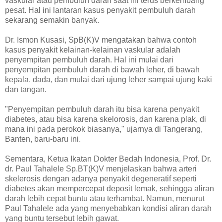
vaskular atau pembuluh darah saat ini terus berkembang
pesat. Hal ini lantaran kasus penyakit pembuluh darah
sekarang semakin banyak.
Dr. Ismon Kusasi, SpB(K)V mengatakan bahwa contoh
kasus penyakit kelainan-kelainan vaskular adalah
penyempitan pembuluh darah. Hal ini mulai dari
penyempitan pembuluh darah di bawah leher, di bawah
kepala, dada, dan mulai dari ujung leher sampai ujung kaki
dan tangan.
"Penyempitan pembuluh darah itu bisa karena penyakit
diabetes, atau bisa karena skelorosis, dan karena plak, di
mana ini pada perokok biasanya," ujarnya di Tangerang,
Banten, baru-baru ini.
Sementara, Ketua Ikatan Dokter Bedah Indonesia, Prof. Dr.
dr. Paul Tahalele Sp.BT(K)V menjelaskan bahwa arteri
skelerosis dengan adanya penyakit degeneratif seperti
diabetes akan mempercepat deposit lemak, sehingga aliran
darah lebih cepat buntu atau terhambat. Namun, menurut
Paul Tahalele ada yang menyebabkan kondisi aliran darah
yang buntu tersebut lebih gawat.