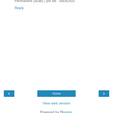
Permanent (acak) | pin bb : 58cd292c.
Reply
‹
›
Home
View web version
Powered by
Blogger
.