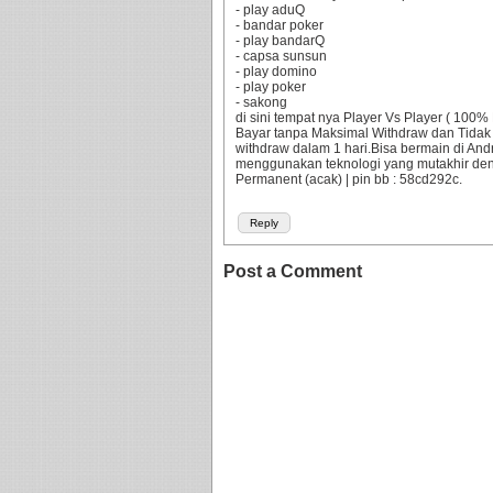
- play aduQ
- bandar poker
- play bandarQ
- capsa sunsun
- play domino
- play poker
- sakong
di sini tempat nya Player Vs Player ( 10
Bayar tanpa Maksimal Withdraw dan Tidak
withdraw dalam 1 hari.Bisa bermain di An
menggunakan teknologi yang mutakhir d
Permanent (acak) | pin bb : 58cd292c.
Reply
Post a Comment