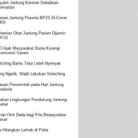
yakit Jantung Koroner Sebabkan
ematian
anan Jantung Peserta BPJS Di-Cover
JKN
berian Obat Jantung Pasien Dijamin
BPJS
 Ajak Masyarakat Dunia Kurangi
onsumsi Garam
etching Bantu Tidur Lebih Nyenyak
ing Ngetik, Wajib Lakukan Stretching
auan Pemerintah pada Hari Jantung
edunia
takan Lingkungan Pendukung Jantung
ehat
ihan Otot Dada bagi Pria Berpayudara
esar
a Hilangkan Lemak di Paha