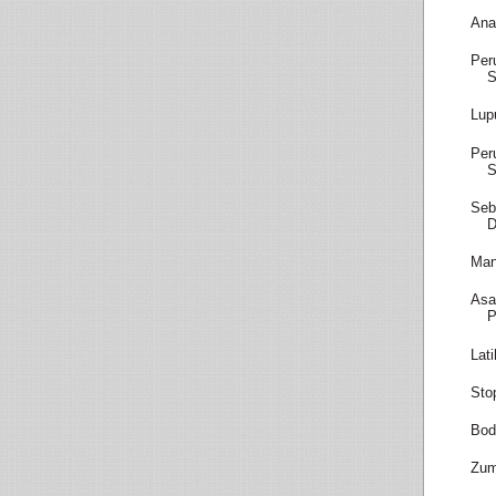
Ana
Per
S
Lup
Per
S
Seb
D
Man
Asa
P
Lat
Sto
Bod
Zum