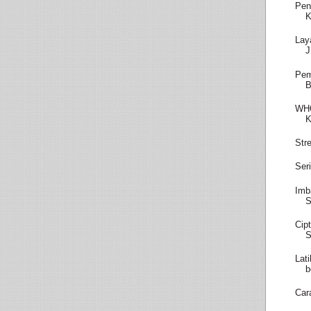
Pen
K
Lay
Pem
WHO
K
Str
Ser
Imb
S
Cip
S
Lat
b
Car