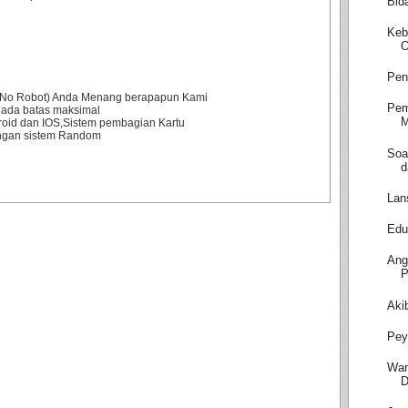
Bid
Keb
O
Pen
0% No Robot) Anda Menang berapapun Kami
Pem
 ada batas maksimal
M
droid dan IOS,Sistem pembagian Kartu
engan sistem Random
Soa
d
Lan
Edu
Ang
P
Aki
Pey
Wam
D