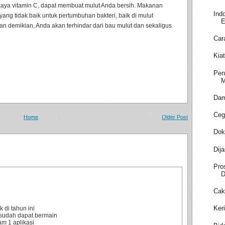
aya vitamin C, dapat membuat mulut Anda bersih. Makanan
Ind
ang tidak baik untuk pertumbuhan bakteri, baik di mulut
E
n demikian, Anda akan terhindar dari bau mulut dan sekaligus
Car
Kia
Pen
M
Dam
Ceg
Home
Older Post
Dok
Dij
Pro
D
Cak
Ker
 di tahun ini
sudah dapat bermain
m 1 aplikasi