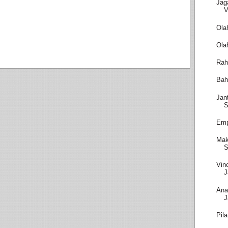
Jag
V
Ola
Ola
Rah
Bah
Jan
S
Emp
Mak
S
Vin
J
Ana
J
Pil