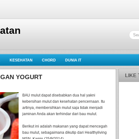
hatan
K
KESEHATAN
CHORD
DUNIA IT
LIKE
NGAN YOGURT
BAU mulut dapat disebabkan dua hal yakni
kebersihan mulut dan kesehatan pencernaan. Itu
artinya, membersihkan mulut saja tidak menjadi
jaminan Anda akan terhindar dari bau mulut.
Berikut ini adalah makanan yang dapat mencegah
bau mulut, sebagaimana dikutip dari Healthyliving
MSN, Kamis (25/9/2014).