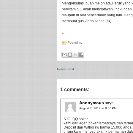
Mengonsumsi buah melon atau jeruk yang k
bervitamin C akan menciptakan lingkungan y
maupun di alat pencernaan yang lain. Denga
membuat gusi Anda sehat. (fik)
»
Posted in:
Newer Post
1 comments:
Anonymous
says:
August 7, 2017 at 8:40 PM
AJO_QQ poker
kami dari agen poker terpercaya dan terbaik
Deposit dan Withdraw hanya 15.000 anda 
di sini kami menyediakan 7 permainan dala