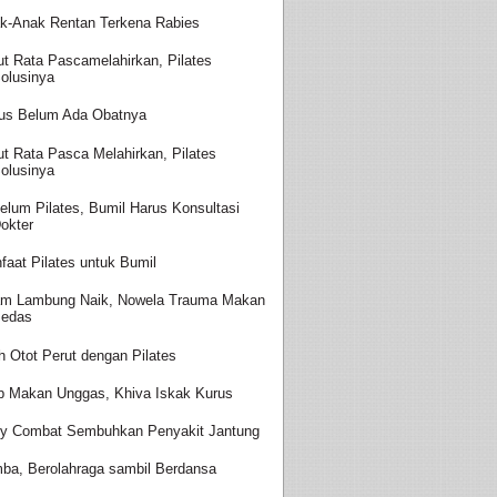
k-Anak Rentan Terkena Rabies
ut Rata Pascamelahirkan, Pilates
olusinya
us Belum Ada Obatnya
ut Rata Pasca Melahirkan, Pilates
olusinya
elum Pilates, Bumil Harus Konsultasi
okter
faat Pilates untuk Bumil
m Lambung Naik, Nowela Trauma Makan
edas
ih Otot Perut dengan Pilates
p Makan Unggas, Khiva Iskak Kurus
y Combat Sembuhkan Penyakit Jantung
ba, Berolahraga sambil Berdansa