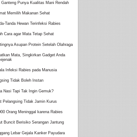
a Ganteng Punya Kualitas Mani Rendah
mat Memilih Makanan Sehat
da-Tanda Hewan Terinfeksi Rabies
uh Cara agar Mata Tetap Sehat
tingnya Asupan Protein Setelah Olahraga
atkan Mata, Singkirkan Gadget Anda
ejenak
ala Infeksi Rabies pada Manusia
gsing Tidak Boleh Instan
a Nasi Tapi Tak Ingin Gemuk?
t Pelangsing Tidak Jamin Kurus
000 Orang Meninggal karena Rabies
ut Buncit Berisiko Serangan Jantung
ggang Lebar Gejala Kanker Payudara