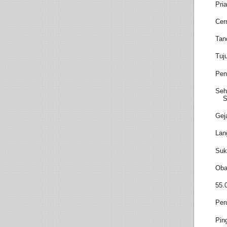
Pri
Cer
Tan
Tuj
Pen
Seh
S
Gej
Lan
Suk
Oba
55.
Per
Pin