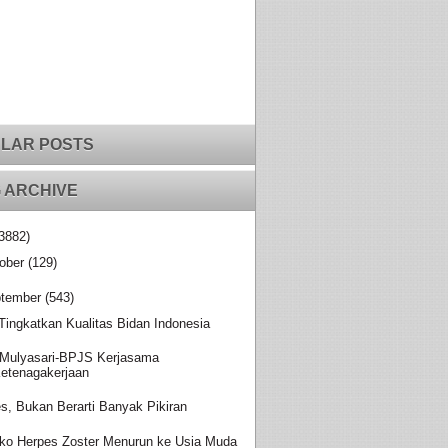
LAR POSTS
 ARCHIVE
3882)
ober
(129)
tember
(543)
 Tingkatkan Kualitas Bidan Indonesia
Mulyasari-BPJS Kerjasama
etenagakerjaan
es, Bukan Berarti Banyak Pikiran
iko Herpes Zoster Menurun ke Usia Muda