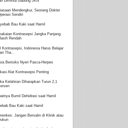
an Diminta Gabung JKN
iasaan Mendengkur, Seorang Dokter
perasi Sendiri
yebab Bau Kaki saat Hamil
akaian Kontrasepsi Jangka Panjang
asih Rendah
l Kontrasepsi, Indonesia Harus Belajar
ari Tha...
sia Berisiko Nyeri Pasca-Herpes
kasi Alat Kontrasepsi Penting
ka Kelahiran Diharapkan Turun 2,1
ersen
batnya Bumil Dehidrasi saat Hamil
ebab Bau Kaki saat Hamil
enkes: Jangan Bersalin di Klinik atau
ukun