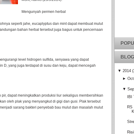
Mengunyah permen herbal
tohnya seperti jahe, eucaplyptus dan mint dapat membuat mulut
 kandungan bahan herbal tersebut juga bagus untuk pencernaan
POPU
BLOG
ngurangi level hidrogen sulfida, senyawa yang dapat
min D, yang juga terdapat di susu dan keju, dapat mencegah
▼
2014
(
►
Oct
▼
Sep
 pir, dapat meningkatkan produksi liur sekaligus membersihkan
IBI
n oleh plak yang menyangkut di gigi dan gusi. Plak tersebut
RS 
menjadi sarang bakteri penyebab bau mulut dan masalah mulut
K
Str
Ris