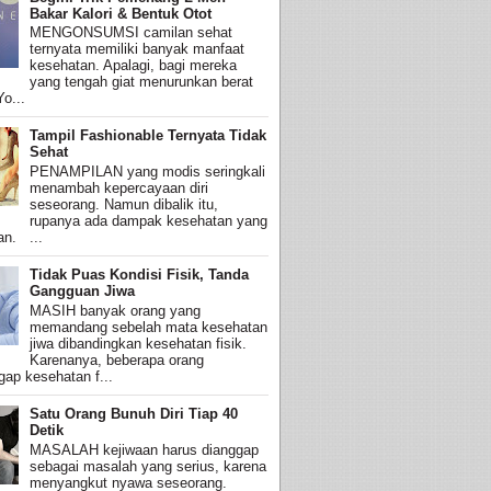
Bakar Kalori & Bentuk Otot
MENGONSUMSI camilan sehat
ternyata memiliki banyak manfaat
kesehatan. Apalagi, bagi mereka
yang tengah giat menurunkan berat
o...
Tampil Fashionable Ternyata Tidak
Sehat
PENAMPILAN yang modis seringkali
menambah kepercayaan diri
seseorang. Namun dibalik itu,
rupanya ada dampak kesehatan yang
an. ...
Tidak Puas Kondisi Fisik, Tanda
Gangguan Jiwa
MASIH banyak orang yang
memandang sebelah mata kesehatan
jiwa dibandingkan kesehatan fisik.
Karenanya, beberapa orang
ap kesehatan f...
Satu Orang Bunuh Diri Tiap 40
Detik
MASALAH kejiwaan harus dianggap
sebagai masalah yang serius, karena
menyangkut nyawa seseorang.