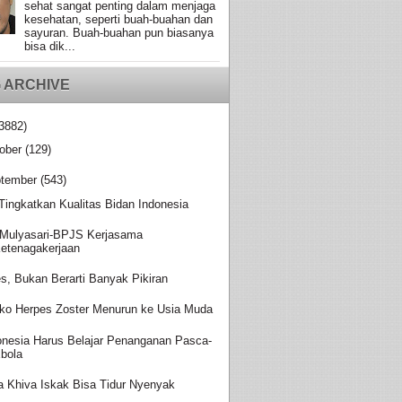
sehat sangat penting dalam menjaga
kesehatan, seperti buah-buahan dan
sayuran. Buah-buahan pun biasanya
bisa dik...
 ARCHIVE
3882)
ober
(129)
tember
(543)
 Tingkatkan Kualitas Bidan Indonesia
Mulyasari-BPJS Kerjasama
etenagakerjaan
es, Bukan Berarti Banyak Pikiran
iko Herpes Zoster Menurun ke Usia Muda
onesia Harus Belajar Penanganan Pasca-
bola
a Khiva Iskak Bisa Tidur Nyenyak