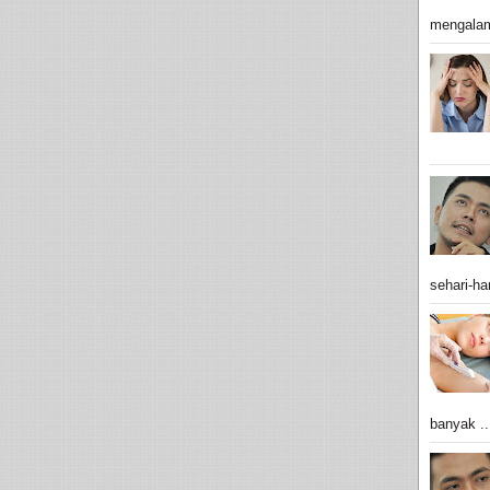
mengalam
sehari-har
banyak ..