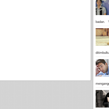
badan. Y
ditimbulk
mengangg