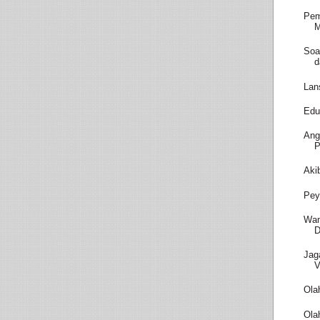
Pem
M
Soa
d
Lan
Edu
Ang
P
Aki
Pey
Wam
D
Jag
V
Ola
Ola