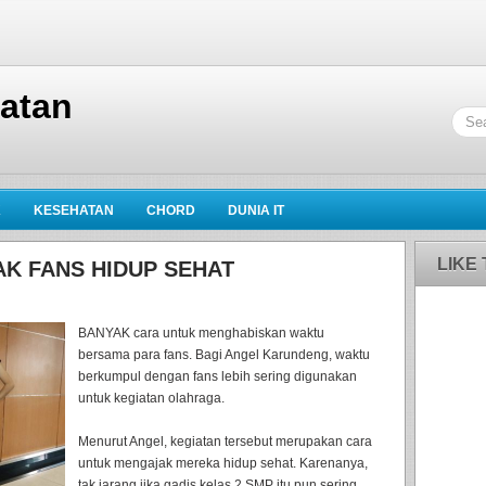
hatan
K
KESEHATAN
CHORD
DUNIA IT
LIKE
K FANS HIDUP SEHAT
BANYAK cara untuk menghabiskan waktu
bersama para fans. Bagi Angel Karundeng, waktu
berkumpul dengan fans lebih sering digunakan
untuk kegiatan olahraga.
Menurut Angel, kegiatan tersebut merupakan cara
untuk mengajak mereka hidup sehat. Karenanya,
tak jarang jika gadis kelas 2 SMP itu pun sering