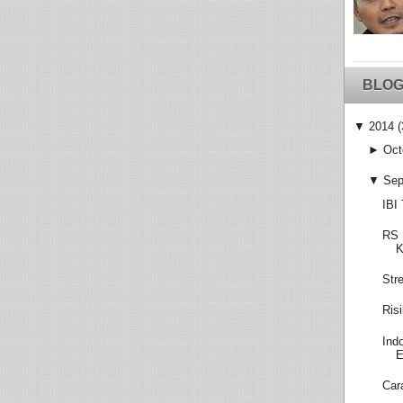
BLOG
▼
2014
(
►
Oct
▼
Sep
IBI
RS 
K
Str
Ris
Ind
E
Car