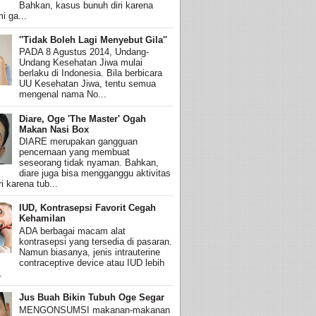
Bahkan, kasus bunuh diri karena
i ga...
''Tidak Boleh Lagi Menyebut Gila''
PADA 8 Agustus 2014, Undang-
Undang Kesehatan Jiwa mulai
berlaku di Indonesia. Bila berbicara
UU Kesehatan Jiwa, tentu semua
mengenal nama No...
Diare, Oge 'The Master' Ogah
Makan Nasi Box
DIARE merupakan gangguan
pencernaan yang membuat
seseorang tidak nyaman. Bahkan,
diare juga bisa mengganggu aktivitas
i karena tub...
IUD, Kontrasepsi Favorit Cegah
Kehamilan
ADA berbagai macam alat
kontrasepsi yang tersedia di pasaran.
Namun biasanya, jenis intrauterine
contraceptive device atau IUD lebih
.
Jus Buah Bikin Tubuh Oge Segar
MENGONSUMSI makanan-makanan