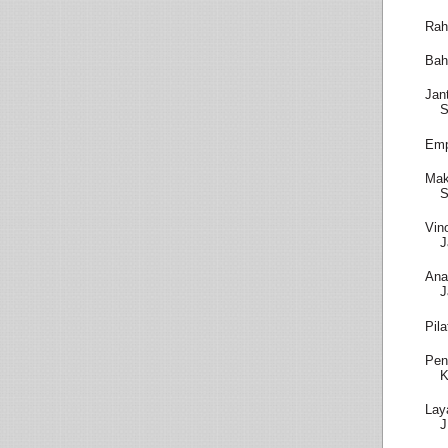
Rah
Bah
Jan
S
Emp
Mak
S
Vin
J
Ana
J
Pil
Pen
K
Lay