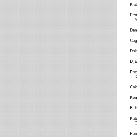
Kia
Pen
M
Dam
Ceg
Dok
Dij
Pro
D
Cak
Ker
Bid
Keb
O
Pen