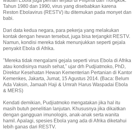
wabah Ebola juga pernah terjadi di Filipina dan Tiongkok.
Tahun 1980 dan 1990, virus yang disebabkan karena
Reston Ebolavirus (RESTV) itu ditemukan pada monyet dan
babi.
Dari data kedua negara, para pekerja yang melakukan
kontak dengan hewan tersebut, juga bisa terjangkit RESTV.
Namun, kondisi mereka tidak menunjukkan seperti gejala
penyakit Ebola di Afrika.
"Mereka tidak mengalami gejala seperti virus Ebola di Afrika
atau kondisinya masih sehat," ujar drh Pudjiatmoko, PhD,
Direktur Kesehatan Hewan Kementerian Pertanian di Kantor
Kemenkes, Jakarta, Jumat, 15 Agustus 2014. (Baca: Belum
Ada Vaksin, Jamaah Haji & Umrah Harus Waspadai Ebola
& MERS)
Kendati demikian, Pudjiatmoko mengatakan jika hal itu
masih butuh penelitian lanjutan. Khususnya jika dikaitkan
dengan gangguan imunologis, anak-anak serta wanita
hamil. Apalagi, spesies Ebola yang ada di Afrika diketahui
lebih ganas dari RESTV.