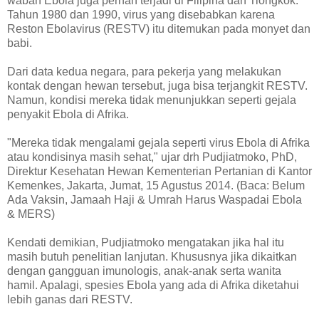
wabah Ebola juga pernah terjadi di Filipina dan Tiongkok.
Tahun 1980 dan 1990, virus yang disebabkan karena
Reston Ebolavirus (RESTV) itu ditemukan pada monyet dan
babi.
Dari data kedua negara, para pekerja yang melakukan
kontak dengan hewan tersebut, juga bisa terjangkit RESTV.
Namun, kondisi mereka tidak menunjukkan seperti gejala
penyakit Ebola di Afrika.
"Mereka tidak mengalami gejala seperti virus Ebola di Afrika
atau kondisinya masih sehat," ujar drh Pudjiatmoko, PhD,
Direktur Kesehatan Hewan Kementerian Pertanian di Kantor
Kemenkes, Jakarta, Jumat, 15 Agustus 2014. (Baca: Belum
Ada Vaksin, Jamaah Haji & Umrah Harus Waspadai Ebola
& MERS)
Kendati demikian, Pudjiatmoko mengatakan jika hal itu
masih butuh penelitian lanjutan. Khususnya jika dikaitkan
dengan gangguan imunologis, anak-anak serta wanita
hamil. Apalagi, spesies Ebola yang ada di Afrika diketahui
lebih ganas dari RESTV.