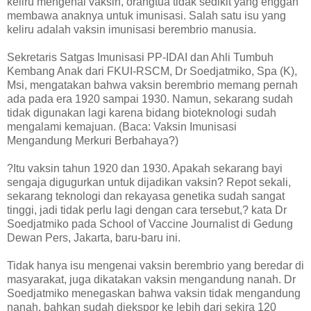
keliru mengenai vaksin, orangtua tidak sedikit yang enggan
membawa anaknya untuk imunisasi. Salah satu isu yang
keliru adalah vaksin imunisasi berembrio manusia.
Sekretaris Satgas Imunisasi PP-IDAI dan Ahli Tumbuh
Kembang Anak dari FKUI-RSCM, Dr Soedjatmiko, Spa (K),
Msi, mengatakan bahwa vaksin berembrio memang pernah
ada pada era 1920 sampai 1930. Namun, sekarang sudah
tidak digunakan lagi karena bidang bioteknologi sudah
mengalami kemajuan. (Baca: Vaksin Imunisasi
Mengandung Merkuri Berbahaya?)
?Itu vaksin tahun 1920 dan 1930. Apakah sekarang bayi
sengaja digugurkan untuk dijadikan vaksin? Repot sekali,
sekarang teknologi dan rekayasa genetika sudah sangat
tinggi, jadi tidak perlu lagi dengan cara tersebut,? kata Dr
Soedjatmiko pada School of Vaccine Journalist di Gedung
Dewan Pers, Jakarta, baru-baru ini.
Tidak hanya isu mengenai vaksin berembrio yang beredar di
masyarakat, juga dikatakan vaksin mengandung nanah. Dr
Soedjatmiko menegaskan bahwa vaksin tidak mengandung
nanah, bahkan sudah diekspor ke lebih dari sekira 120