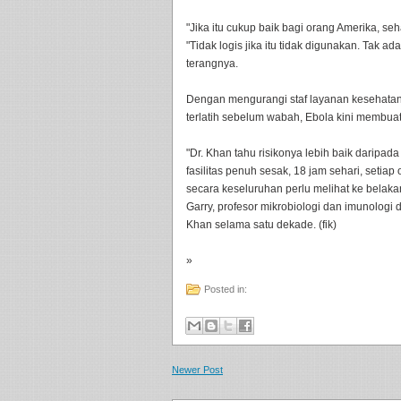
"Jika itu cukup baik bagi orang Amerika, se
"Tidak logis jika itu tidak digunakan. Tak ada
terangnya.
Dengan mengurangi staf layanan kesehatan 
terlatih sebelum wabah, Ebola kini membuat 
"Dr. Khan tahu risikonya lebih baik daripada
fasilitas penuh sesak, 18 jam sehari, seti
secara keseluruhan perlu melihat ke belakan
Garry, profesor mikrobiologi dan imunologi 
Khan selama satu dekade. (fik)
»
Posted in:
Newer Post