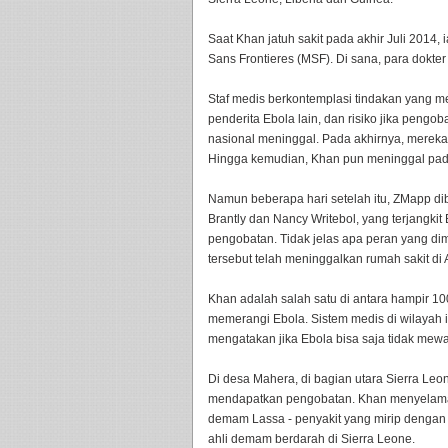
Saat Khan jatuh sakit pada akhir Juli 2014,
Sans Frontieres (MSF). Di sana, para dokte
Staf medis berkontemplasi tindakan yang me
penderita Ebola lain, dan risiko jika pen
nasional meninggal. Pada akhirnya, mere
Hingga kemudian, Khan pun meninggal pada
Namun beberapa hari setelah itu, ZMapp di
Brantly dan Nancy Writebol, yang terjangkit
pengobatan. Tidak jelas apa peran yang d
tersebut telah meninggalkan rumah sakit di A
Khan adalah salah satu di antara hampir 1
memerangi Ebola. Sistem medis di wilayah 
mengatakan jika Ebola bisa saja tidak mewab
Di desa Mahera, di bagian utara Sierra Le
mendapatkan pengobatan. Khan menyelama
demam Lassa - penyakit yang mirip dengan E
ahli demam berdarah di Sierra Leone.