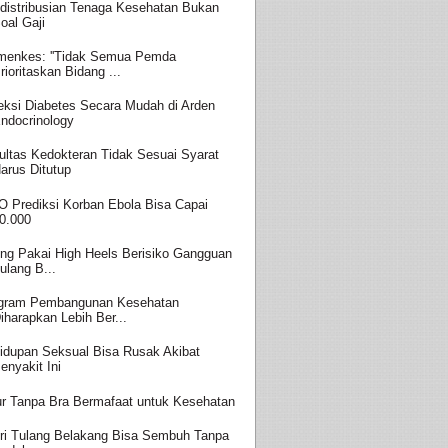
distribusian Tenaga Kesehatan Bukan
oal Gaji
enkes: ''Tidak Semua Pemda
rioritaskan Bidang ...
eksi Diabetes Secara Mudah di Arden
ndocrinology
ultas Kedokteran Tidak Sesuai Syarat
arus Ditutup
 Prediksi Korban Ebola Bisa Capai
0.000
ing Pakai High Heels Berisiko Gangguan
ulang B...
gram Pembangunan Kesehatan
iharapkan Lebih Ber...
idupan Seksual Bisa Rusak Akibat
enyakit Ini
ur Tanpa Bra Bermafaat untuk Kesehatan
ri Tulang Belakang Bisa Sembuh Tanpa