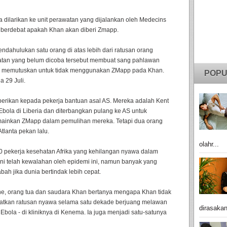
 ia dilarikan ke unit perawatan yang dijalankan oleh Medecins
r berdebat apakah Khan akan diberi Zmapp.
ndahulukan satu orang di atas lebih dari ratusan orang
gobatan yang belum dicoba tersebut membuat sang pahlawan
ka memutuskan untuk tidak menggunakan ZMapp pada Khan.
POPU
 29 Juli.
berikan kepada pekerja bantuan asal AS. Mereka adalah Kent
 Ebola di Liberia dan diterbangkan pulang ke AS untuk
imainkan ZMapp dalam pemulihan mereka. Tetapi dua orang
tlanta pekan lalu.
olahr...
00 pekerja kesehatan Afrika yang kehilangan nyawa dalam
ini telah kewalahan oleh epidemi ini, namun banyak yang
ah jika dunia bertindak lebih cepat.
one, orang tua dan saudara Khan bertanya mengapa Khan tidak
tkan ratusan nyawa selama satu dekade berjuang melawan
dirasakan
bola - di kliniknya di Kenema. Ia juga menjadi satu-satunya