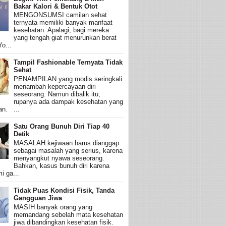
Bakar Kalori & Bentuk Otot
MENGONSUMSI camilan sehat
ternyata memiliki banyak manfaat
kesehatan. Apalagi, bagi mereka
yang tengah giat menurunkan berat
o...
Tampil Fashionable Ternyata Tidak
Sehat
PENAMPILAN yang modis seringkali
menambah kepercayaan diri
seseorang. Namun dibalik itu,
rupanya ada dampak kesehatan yang
an. ...
Satu Orang Bunuh Diri Tiap 40
Detik
MASALAH kejiwaan harus dianggap
sebagai masalah yang serius, karena
menyangkut nyawa seseorang.
Bahkan, kasus bunuh diri karena
i ga...
Tidak Puas Kondisi Fisik, Tanda
Gangguan Jiwa
MASIH banyak orang yang
memandang sebelah mata kesehatan
jiwa dibandingkan kesehatan fisik.