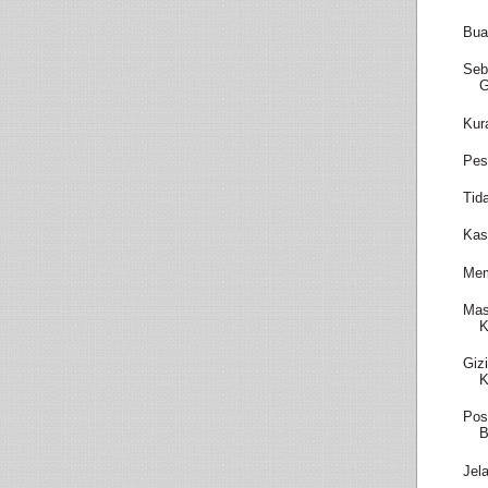
Bua
Seb
Kur
Pes
Tid
Kas
Mem
Mas
K
Giz
K
Pos
B
Jel