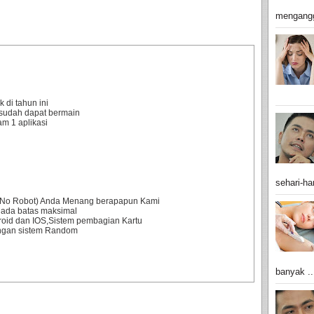
mengangg
 di tahun ini
sudah dapat bermain
m 1 aplikasi
sehari-har
0% No Robot) Anda Menang berapapun Kami
 ada batas maksimal
droid dan IOS,Sistem pembagian Kartu
engan sistem Random
banyak ..