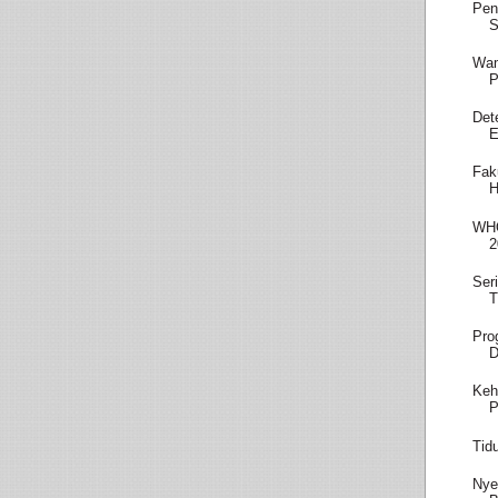
Pen
S
Wam
P
Det
E
Fak
H
WHO
2
Ser
T
Pro
D
Keh
P
Tid
Nye