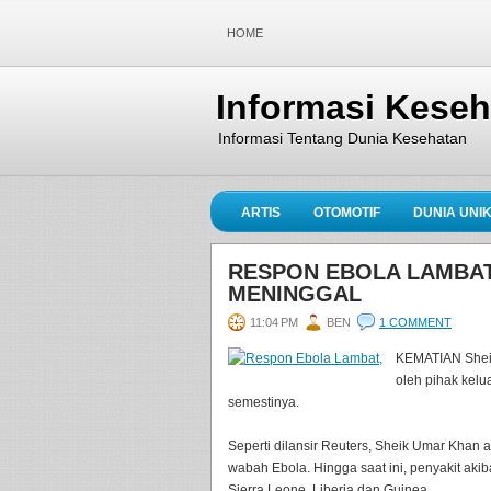
HOME
Informasi Kese
Informasi Tentang Dunia Kesehatan
ARTIS
OTOMOTIF
DUNIA UNI
RESPON EBOLA LAMBAT,
MENINGGAL
11:04 PM
BEN
1 COMMENT
KEMATIAN Sheik
oleh pihak kelu
semestinya.
Seperti dilansir Reuters, Sheik Umar Khan 
wabah Ebola. Hingga saat ini, penyakit ak
Sierra Leone, Liberia dan Guinea.