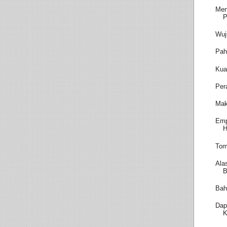
Men
P
Wuj
Pah
Kua
Per
Mak
Emp
H
Tom
Ala
B
Bah
Dap
K