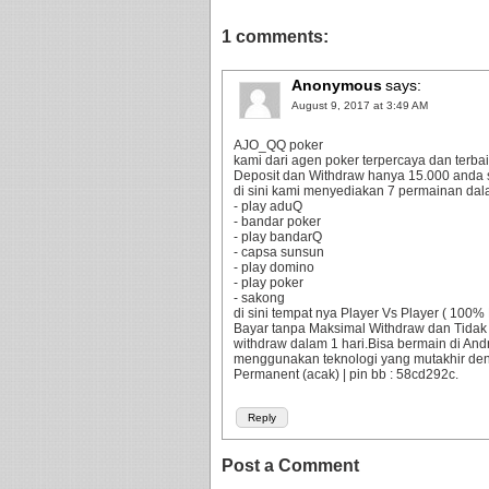
1 comments:
Anonymous
says:
August 9, 2017 at 3:49 AM
AJO_QQ poker
kami dari agen poker terpercaya dan terbaik
Deposit dan Withdraw hanya 15.000 anda 
di sini kami menyediakan 7 permainan dala
- play aduQ
- bandar poker
- play bandarQ
- capsa sunsun
- play domino
- play poker
- sakong
di sini tempat nya Player Vs Player ( 10
Bayar tanpa Maksimal Withdraw dan Tidak
withdraw dalam 1 hari.Bisa bermain di An
menggunakan teknologi yang mutakhir d
Permanent (acak) | pin bb : 58cd292c.
Reply
Post a Comment