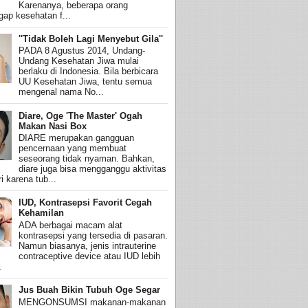
Karenanya, beberapa orang
ap kesehatan f...
''Tidak Boleh Lagi Menyebut Gila''
PADA 8 Agustus 2014, Undang-
Undang Kesehatan Jiwa mulai
berlaku di Indonesia. Bila berbicara
UU Kesehatan Jiwa, tentu semua
mengenal nama No...
Diare, Oge 'The Master' Ogah
Makan Nasi Box
DIARE merupakan gangguan
pencernaan yang membuat
seseorang tidak nyaman. Bahkan,
diare juga bisa mengganggu aktivitas
i karena tub...
IUD, Kontrasepsi Favorit Cegah
Kehamilan
ADA berbagai macam alat
kontrasepsi yang tersedia di pasaran.
Namun biasanya, jenis intrauterine
contraceptive device atau IUD lebih
.
Jus Buah Bikin Tubuh Oge Segar
MENGONSUMSI makanan-makanan