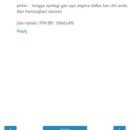
poker .. tunggu apalagi gan ayo segera daftar kan diri anda
dan menangkan ratusan
juta rupiah | PIN BB : 58ab14f5
Reply
‹
›
Home