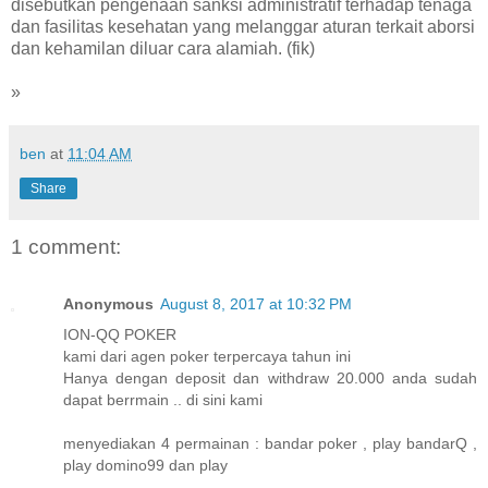
disebutkan pengenaan sanksi administratif terhadap tenaga
dan fasilitas kesehatan yang melanggar aturan terkait aborsi
dan kehamilan diluar cara alamiah. (fik)
»
ben
at
11:04 AM
Share
1 comment:
Anonymous
August 8, 2017 at 10:32 PM
ION-QQ POKER
kami dari agen poker terpercaya tahun ini
Hanya dengan deposit dan withdraw 20.000 anda sudah
dapat berrmain .. di sini kami
menyediakan 4 permainan : bandar poker , play bandarQ ,
play domino99 dan play