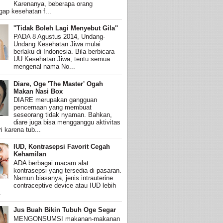
Karenanya, beberapa orang
ap kesehatan f...
''Tidak Boleh Lagi Menyebut Gila''
PADA 8 Agustus 2014, Undang-
Undang Kesehatan Jiwa mulai
berlaku di Indonesia. Bila berbicara
UU Kesehatan Jiwa, tentu semua
mengenal nama No...
Diare, Oge 'The Master' Ogah
Makan Nasi Box
DIARE merupakan gangguan
pencernaan yang membuat
seseorang tidak nyaman. Bahkan,
diare juga bisa mengganggu aktivitas
i karena tub...
IUD, Kontrasepsi Favorit Cegah
Kehamilan
ADA berbagai macam alat
kontrasepsi yang tersedia di pasaran.
Namun biasanya, jenis intrauterine
contraceptive device atau IUD lebih
.
Jus Buah Bikin Tubuh Oge Segar
MENGONSUMSI makanan-makanan