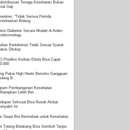
distribusian Tenaga Kesehatan Bukan
oal Gaji
enkes: ''Tidak Semua Pemda
rioritaskan Bidang ...
eksi Diabetes Secara Mudah di Arden
ndocrinology
ultas Kedokteran Tidak Sesuai Syarat
arus Ditutup
 Prediksi Korban Ebola Bisa Capai
0.000
ing Pakai High Heels Berisiko Gangguan
ulang B...
gram Pembangunan Kesehatan
iharapkan Lebih Ber...
idupan Seksual Bisa Rusak Akibat
enyakit Ini
ur Tanpa Bra Bermafaat untuk Kesehatan
ri Tulang Belakang Bisa Sembuh Tanpa