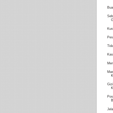
Bua
Seb
Kur
Pes
Tid
Kas
Mem
Mas
K
Giz
K
Pos
B
Jel