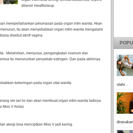
dilansir Healthmeup.
akan mempertahankan pelumasan pada organ intin wanita. Akan
n menurun, itu akan menyebabkan organ intim wanita mengalami
biasa disebut atrofi vagina.
POPU
ta : Melahirkan, menyusui, pengangkatan ovarium dan
semua itu menurunkan penyebab estrogen. Dan pada akhirnya
ebabkan kekeringan pada organ vital wanita.
olahr...
ng sel-sel ini dan akan membuat organ intim wanita tadinya
ai Miss V Anda)
dirasakan
an alergi bisa menciptkan Miss V jadi kering.