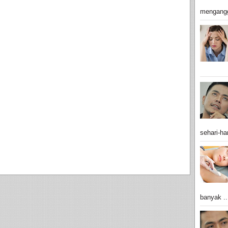
mengangg
sehari-har
banyak ..