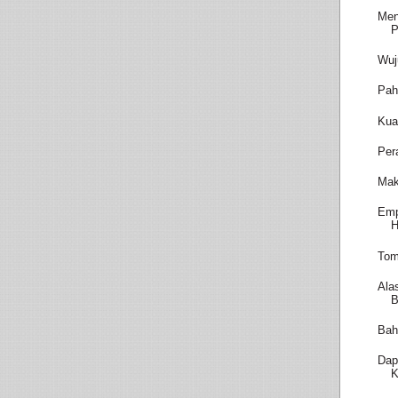
Men
P
Wuj
Pah
Kua
Per
Mak
Emp
H
Tom
Ala
B
Bah
Dap
K