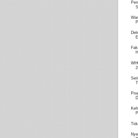
Pen
S
Wam
P
Det
E
Fak
H
WHO
2
Ser
T
Pro
D
Keh
P
Tid
Nye