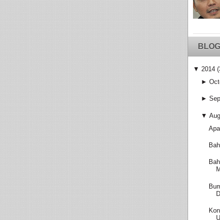
BLOG
▼
2014
(
►
Oct
►
Sep
▼
Aug
Apa
Bah
Bah
M
Bum
D
Kon