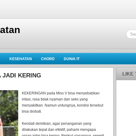
hatan
K
KESEHATAN
CHORD
DUNIA IT
LIKE
 JADI KERING
KEKERINGAN pada Miss V bisa menyebabkan
iritasi, rasa tidak nyaman dan seks yang
menyakitkan. Namun untungnya, kondisi tersebut
bisa diobati.
Kendati demikian, agar penanganan yang
dilakukan tepat dan efektif, pahami mengapa
organ intim bisa kering. Berikut ulasannya, seperti