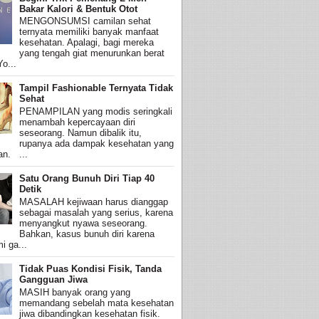
Bakar Kalori & Bentuk Otot
MENGONSUMSI camilan sehat
ternyata memiliki banyak manfaat
kesehatan. Apalagi, bagi mereka
yang tengah giat menurunkan berat
o...
Tampil Fashionable Ternyata Tidak
Sehat
PENAMPILAN yang modis seringkali
menambah kepercayaan diri
seseorang. Namun dibalik itu,
rupanya ada dampak kesehatan yang
an. ...
Satu Orang Bunuh Diri Tiap 40
Detik
MASALAH kejiwaan harus dianggap
sebagai masalah yang serius, karena
menyangkut nyawa seseorang.
Bahkan, kasus bunuh diri karena
i ga...
Tidak Puas Kondisi Fisik, Tanda
Gangguan Jiwa
MASIH banyak orang yang
memandang sebelah mata kesehatan
jiwa dibandingkan kesehatan fisik.