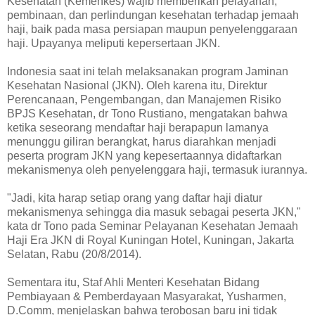
Kesehatan (Kemenkes) wajib memberikan pelayanan,
pembinaan, dan perlindungan kesehatan terhadap jemaah
haji, baik pada masa persiapan maupun penyelenggaraan
haji. Upayanya meliputi kepersertaan JKN.
Indonesia saat ini telah melaksanakan program Jaminan
Kesehatan Nasional (JKN). Oleh karena itu, Direktur
Perencanaan, Pengembangan, dan Manajemen Risiko
BPJS Kesehatan, dr Tono Rustiano, mengatakan bahwa
ketika seseorang mendaftar haji berapapun lamanya
menunggu giliran berangkat, harus diarahkan menjadi
peserta program JKN yang kepesertaannya didaftarkan
mekanismenya oleh penyelenggara haji, termasuk iurannya.
"Jadi, kita harap setiap orang yang daftar haji diatur
mekanismenya sehingga dia masuk sebagai peserta JKN,"
kata dr Tono pada Seminar Pelayanan Kesehatan Jemaah
Haji Era JKN di Royal Kuningan Hotel, Kuningan, Jakarta
Selatan, Rabu (20/8/2014).
Sementara itu, Staf Ahli Menteri Kesehatan Bidang
Pembiayaan & Pemberdayaan Masyarakat, Yusharmen,
D.Comm, menjelaskan bahwa terobosan baru ini tidak