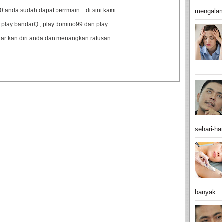
anda sudah dapat berrmain .. di sini kami
mengalam
 play bandarQ , play domino99 dan play
ftar kan diri anda dan menangkan ratusan
sehari-har
banyak ..