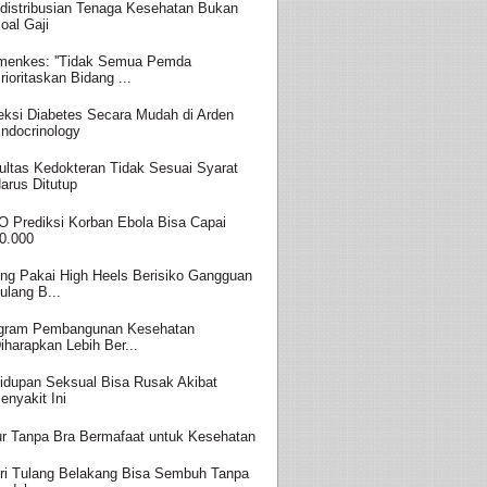
distribusian Tenaga Kesehatan Bukan
oal Gaji
enkes: ''Tidak Semua Pemda
rioritaskan Bidang ...
eksi Diabetes Secara Mudah di Arden
ndocrinology
ultas Kedokteran Tidak Sesuai Syarat
arus Ditutup
 Prediksi Korban Ebola Bisa Capai
0.000
ing Pakai High Heels Berisiko Gangguan
ulang B...
gram Pembangunan Kesehatan
iharapkan Lebih Ber...
idupan Seksual Bisa Rusak Akibat
enyakit Ini
ur Tanpa Bra Bermafaat untuk Kesehatan
ri Tulang Belakang Bisa Sembuh Tanpa