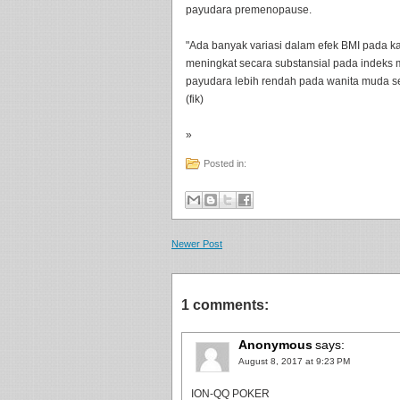
payudara premenopause.
"Ada banyak variasi dalam efek BMI pada ka
meningkat secara substansial pada indeks ma
payudara lebih rendah pada wanita muda s
(fik)
»
Posted in:
Newer Post
1 comments:
Anonymous
says:
August 8, 2017 at 9:23 PM
ION-QQ POKER