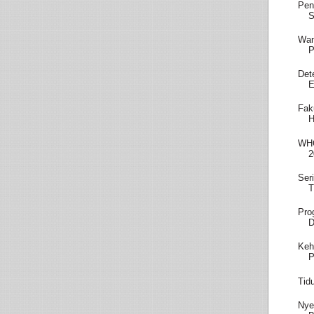
Pen
S
Wam
P
Det
E
Fak
H
WHO
2
Ser
T
Pro
D
Keh
P
Tid
Nye