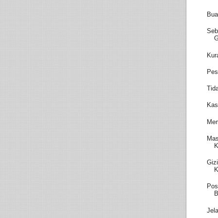
Bua
Seb
Kur
Pes
Tid
Kas
Mem
Mas
K
Giz
K
Pos
B
Jel