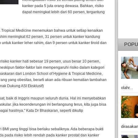
kanker pada 5 juta orang dewasa. Bahkan, risiko
dapat meningkat lebih dari 60 persen, tergantung
 & Tropical Medicine menemukan bahwa untuk setiap kenaikan
 rahim meningkat 62 persen, 31 persen untuk kanker kandung
untuk kanker leher rahim, dan 9 persen untuk kanker tiroid dan
POPU
 risiko kanker hati sebesar 19 persen, usus besar 10 persen,
eskipun faktor-faktor lain mempengaruhi risiko dalam kategori
Bhaskaran dari London School of Hygiene & Tropical Medicine,
ng yang obesitas, berarti akan ada ribuan kematian tambahan
anak Dukung ASI Eksklusif)
olahr...
at, baik di Inggris maupun seluruh dunia. Hal ini menyebabkan
skular. jika kecenderungan ini berlangsung terus, kita juga bisa
agai hasilnya." Kata Dr Bhaskaran, seperti dikutip
dirasakan
BMI yang tinggi bisa berlaku sebaliknya. Ada beberapa bukti
a pada risiko lebih rendah pada kanker prostat dan kanker