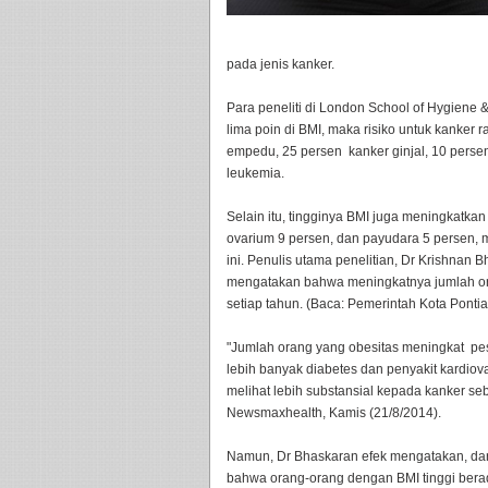
pada jenis kanker.
Para peneliti di London School of Hygiene
lima poin di BMI, maka risiko untuk kanker
empedu, 25 persen kanker ginjal, 10 persen 
leukemia.
Selain itu, tingginya BMI juga meningkatkan
ovarium 9 persen, dan payudara 5 persen, m
ini. Penulis utama penelitian, Dr Krishnan 
mengatakan bahwa meningkatnya jumlah ora
setiap tahun. (Baca: Pemerintah Kota Ponti
"Jumlah orang yang obesitas meningkat pes
lebih banyak diabetes dan penyakit kardiova
melihat lebih substansial kepada kanker seb
Newsmaxhealth, Kamis (21/8/2014).
Namun, Dr Bhaskaran efek mengatakan, dari 
bahwa orang-orang dengan BMI tinggi berad