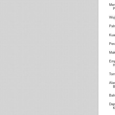
Men
P
Wuj
Pah
Kua
Per
Mak
Emp
H
Tom
Ala
B
Bah
Dap
K