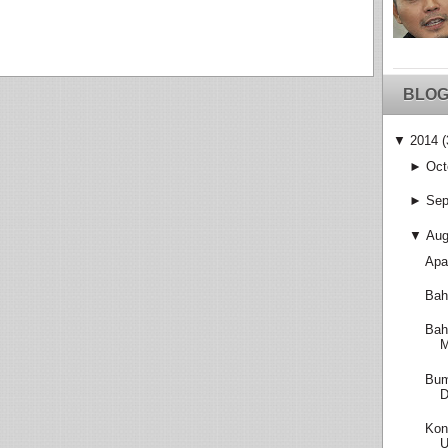
BLOG
▼
2014
(
►
Oct
►
Sep
▼
Aug
Apa
Bah
Bah
M
Bum
D
Kon