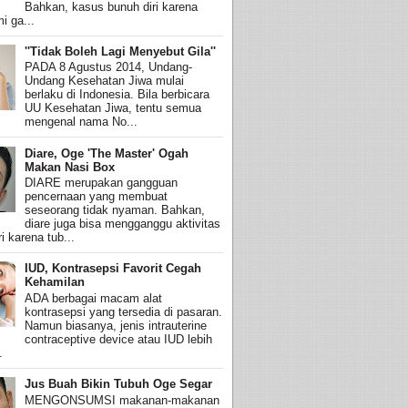
Bahkan, kasus bunuh diri karena
i ga...
''Tidak Boleh Lagi Menyebut Gila''
PADA 8 Agustus 2014, Undang-
Undang Kesehatan Jiwa mulai
berlaku di Indonesia. Bila berbicara
UU Kesehatan Jiwa, tentu semua
mengenal nama No...
Diare, Oge 'The Master' Ogah
Makan Nasi Box
DIARE merupakan gangguan
pencernaan yang membuat
seseorang tidak nyaman. Bahkan,
diare juga bisa mengganggu aktivitas
i karena tub...
IUD, Kontrasepsi Favorit Cegah
Kehamilan
ADA berbagai macam alat
kontrasepsi yang tersedia di pasaran.
Namun biasanya, jenis intrauterine
contraceptive device atau IUD lebih
.
Jus Buah Bikin Tubuh Oge Segar
MENGONSUMSI makanan-makanan