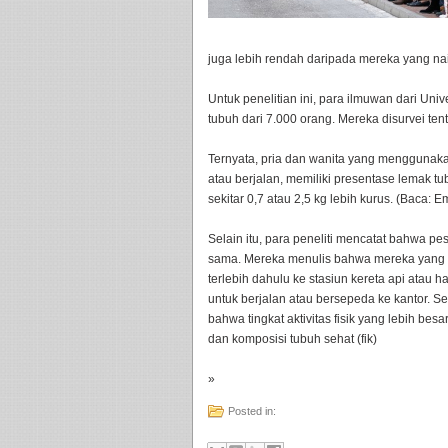
juga lebih rendah daripada mereka yang nai
Untuk penelitian ini, para ilmuwan dari Un
tubuh dari 7.000 orang. Mereka disurvei te
Ternyata, pria dan wanita yang menggunakan
atau berjalan, memiliki presentase lemak t
sekitar 0,7 atau 2,5 kg lebih kurus. (Baca: 
Selain itu, para peneliti mencatat bahwa p
sama. Mereka menulis bahwa mereka yang 
terlebih dahulu ke stasiun kereta api atau ha
untuk berjalan atau bersepeda ke kantor. S
bahwa tingkat aktivitas fisik yang lebih be
dan komposisi tubuh sehat (fik)
»
Posted in: