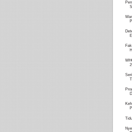
Pen
S
Wam
P
Det
E
Fak
H
WHO
2
Ser
T
Pro
D
Keh
P
Tid
Nye