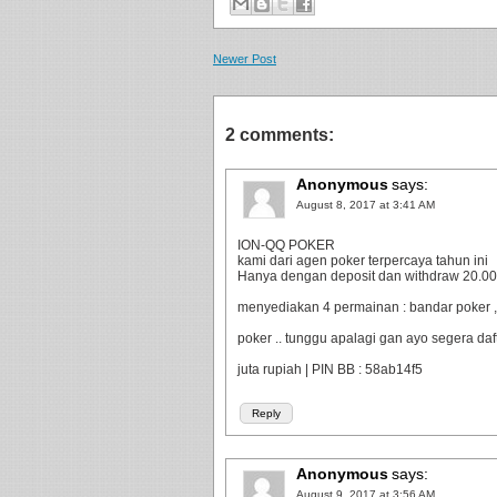
Newer Post
2 comments:
Anonymous
says:
August 8, 2017 at 3:41 AM
ION-QQ POKER
kami dari agen poker terpercaya tahun ini
Hanya dengan deposit dan withdraw 20.000 
menyediakan 4 permainan : bandar poker ,
poker .. tunggu apalagi gan ayo segera da
juta rupiah | PIN BB : 58ab14f5
Reply
Anonymous
says:
August 9, 2017 at 3:56 AM