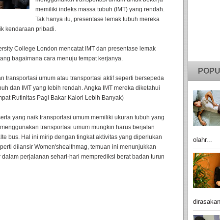
memiliki indeks massa tubuh (IMT) yang rendah.
Tak hanya itu, presentase lemak tubuh mereka
k kendaraan pribadi.
iversity College London mencatat IMT dan presentase lemak
ntang bagaimana cara menuju tempat kerjanya.
POPU
 transportasi umum atau transportasi aktif seperti bersepeda
ubuh dan IMT yang lebih rendah. Angka IMT mereka diketahui
Empat Rutinitas Pagi Bakar Kalori Lebih Banyak)
eserta yang naik transportasi umum memiliki ukuran tubuh yang
menggunakan transportasi umum mungkin harus berjalan
lte bus. Hal ini mirip dengan tingkat aktivitas yang diperlukan
olahr...
eperti dilansir Women'shealthmag, temuan ini menunjukkan
sar dalam perjalanan sehari-hari memprediksi berat badan turun
dirasakan