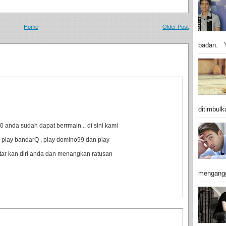
Home
Older Post
badan. Y
ditimbulk
anda sudah dapat berrmain .. di sini kami
 play bandarQ , play domino99 dan play
ftar kan diri anda dan menangkan ratusan
mengangg