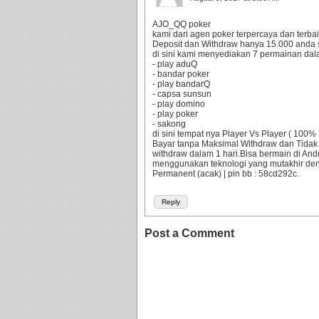
AJO_QQ poker
kami dari agen poker terpercaya dan terbaik
Deposit dan Withdraw hanya 15.000 anda 
di sini kami menyediakan 7 permainan dala
- play aduQ
- bandar poker
- play bandarQ
- capsa sunsun
- play domino
- play poker
- sakong
di sini tempat nya Player Vs Player ( 10
Bayar tanpa Maksimal Withdraw dan Tidak
withdraw dalam 1 hari.Bisa bermain di An
menggunakan teknologi yang mutakhir d
Permanent (acak) | pin bb : 58cd292c.
Reply
Post a Comment