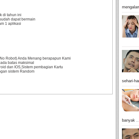
mengalam
 di tahun ini
sudah dapat bermain
m 1 aplikasi
0% No Robot) Anda Menang berapapun Kami
 ada batas maksimal
droid dan IOS,Sistem pembagian Kartu
engan sistem Random
sehari-har
banyak ..