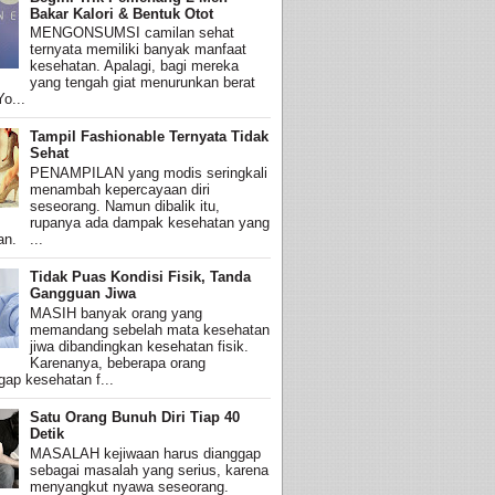
Bakar Kalori & Bentuk Otot
MENGONSUMSI camilan sehat
ternyata memiliki banyak manfaat
kesehatan. Apalagi, bagi mereka
yang tengah giat menurunkan berat
o...
Tampil Fashionable Ternyata Tidak
Sehat
PENAMPILAN yang modis seringkali
menambah kepercayaan diri
seseorang. Namun dibalik itu,
rupanya ada dampak kesehatan yang
an. ...
Tidak Puas Kondisi Fisik, Tanda
Gangguan Jiwa
MASIH banyak orang yang
memandang sebelah mata kesehatan
jiwa dibandingkan kesehatan fisik.
Karenanya, beberapa orang
ap kesehatan f...
Satu Orang Bunuh Diri Tiap 40
Detik
MASALAH kejiwaan harus dianggap
sebagai masalah yang serius, karena
menyangkut nyawa seseorang.