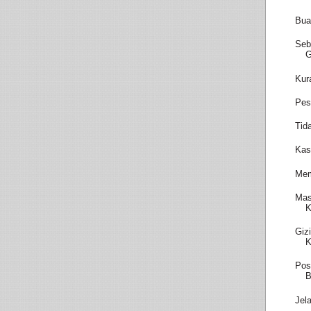
Bua
Seb
Kur
Pes
Tid
Kas
Mem
Mas
K
Giz
K
Pos
B
Jel