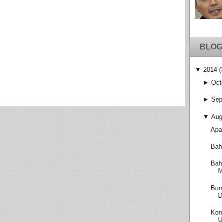
BLOG
▼
2014
(
►
Oct
►
Sep
▼
Aug
Apa
Bah
Bah
M
Bum
D
Kon