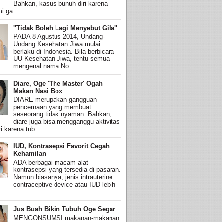
Bahkan, kasus bunuh diri karena
i ga...
''Tidak Boleh Lagi Menyebut Gila''
PADA 8 Agustus 2014, Undang-
Undang Kesehatan Jiwa mulai
berlaku di Indonesia. Bila berbicara
UU Kesehatan Jiwa, tentu semua
mengenal nama No...
Diare, Oge 'The Master' Ogah
Makan Nasi Box
DIARE merupakan gangguan
pencernaan yang membuat
seseorang tidak nyaman. Bahkan,
diare juga bisa mengganggu aktivitas
i karena tub...
IUD, Kontrasepsi Favorit Cegah
Kehamilan
ADA berbagai macam alat
kontrasepsi yang tersedia di pasaran.
Namun biasanya, jenis intrauterine
contraceptive device atau IUD lebih
.
Jus Buah Bikin Tubuh Oge Segar
MENGONSUMSI makanan-makanan