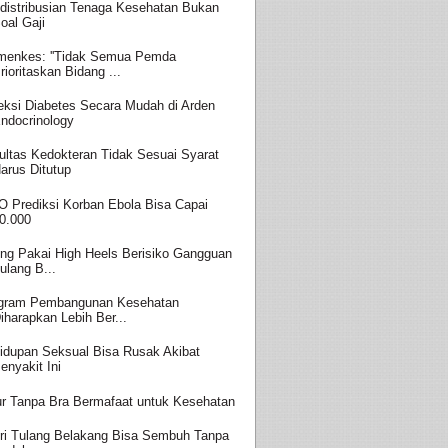
distribusian Tenaga Kesehatan Bukan
oal Gaji
enkes: ''Tidak Semua Pemda
rioritaskan Bidang ...
eksi Diabetes Secara Mudah di Arden
ndocrinology
ultas Kedokteran Tidak Sesuai Syarat
arus Ditutup
 Prediksi Korban Ebola Bisa Capai
0.000
ing Pakai High Heels Berisiko Gangguan
ulang B...
gram Pembangunan Kesehatan
iharapkan Lebih Ber...
idupan Seksual Bisa Rusak Akibat
enyakit Ini
ur Tanpa Bra Bermafaat untuk Kesehatan
ri Tulang Belakang Bisa Sembuh Tanpa