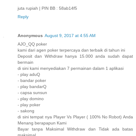
juta rupiah | PIN BB : 58ab14f5
Reply
Anonymous
August 9, 2017 at 4:55 AM
AJO_QQ poker
kami dari agen poker terpercaya dan terbaik di tahun ini
Deposit dan Withdraw hanya 15.000 anda sudah dapat
bermain
di sini kami menyediakan 7 permainan dalam 1 aplikasi
- play aduQ
- bandar poker
- play bandarQ
- capsa sunsun
- play domino
- play poker
- sakong
di sini tempat nya Player Vs Player ( 100% No Robot) Anda
Menang berapapun Kami
Bayar tanpa Maksimal Withdraw dan Tidak ada batas
maksimal