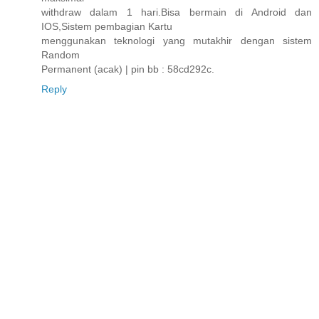
withdraw dalam 1 hari.Bisa bermain di Android dan
IOS,Sistem pembagian Kartu
menggunakan teknologi yang mutakhir dengan sistem
Random
Permanent (acak) | pin bb : 58cd292c.
Reply