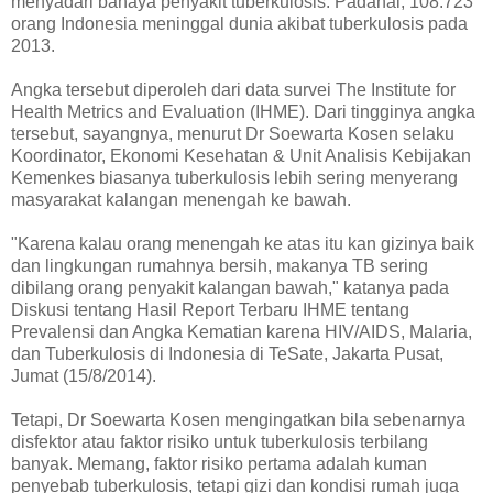
menyadari bahaya penyakit tuberkulosis. Padahal, 108.723
orang Indonesia meninggal dunia akibat tuberkulosis pada
2013.
Angka tersebut diperoleh dari data survei The Institute for
Health Metrics and Evaluation (IHME). Dari tingginya angka
tersebut, sayangnya, menurut Dr Soewarta Kosen selaku
Koordinator, Ekonomi Kesehatan & Unit Analisis Kebijakan
Kemenkes biasanya tuberkulosis lebih sering menyerang
masyarakat kalangan menengah ke bawah.
"Karena kalau orang menengah ke atas itu kan gizinya baik
dan lingkungan rumahnya bersih, makanya TB sering
dibilang orang penyakit kalangan bawah," katanya pada
Diskusi tentang Hasil Report Terbaru IHME tentang
Prevalensi dan Angka Kematian karena HIV/AIDS, Malaria,
dan Tuberkulosis di Indonesia di TeSate, Jakarta Pusat,
Jumat (15/8/2014).
Tetapi, Dr Soewarta Kosen mengingatkan bila sebenarnya
disfektor atau faktor risiko untuk tuberkulosis terbilang
banyak. Memang, faktor risiko pertama adalah kuman
penyebab tuberkulosis, tetapi gizi dan kondisi rumah juga