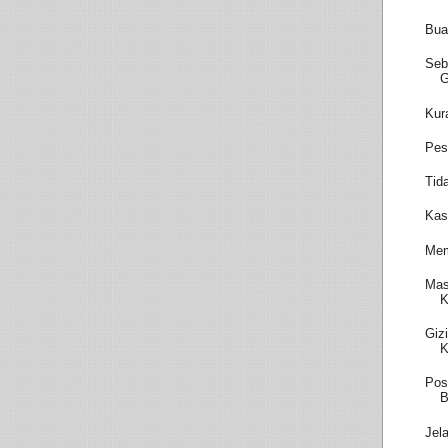
Bua
Seb
Kur
Pes
Tid
Kas
Mem
Mas
K
Giz
K
Pos
B
Jel