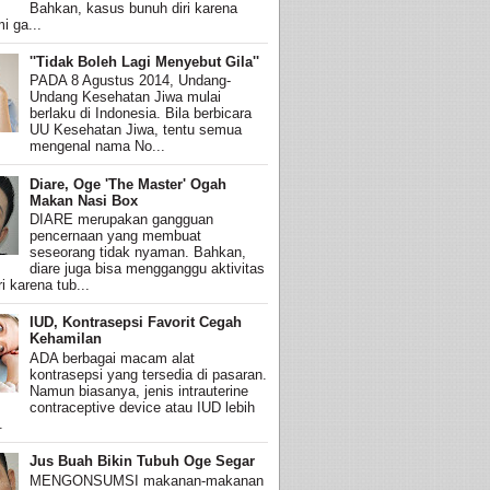
Bahkan, kasus bunuh diri karena
i ga...
''Tidak Boleh Lagi Menyebut Gila''
PADA 8 Agustus 2014, Undang-
Undang Kesehatan Jiwa mulai
berlaku di Indonesia. Bila berbicara
UU Kesehatan Jiwa, tentu semua
mengenal nama No...
Diare, Oge 'The Master' Ogah
Makan Nasi Box
DIARE merupakan gangguan
pencernaan yang membuat
seseorang tidak nyaman. Bahkan,
diare juga bisa mengganggu aktivitas
i karena tub...
IUD, Kontrasepsi Favorit Cegah
Kehamilan
ADA berbagai macam alat
kontrasepsi yang tersedia di pasaran.
Namun biasanya, jenis intrauterine
contraceptive device atau IUD lebih
.
Jus Buah Bikin Tubuh Oge Segar
MENGONSUMSI makanan-makanan