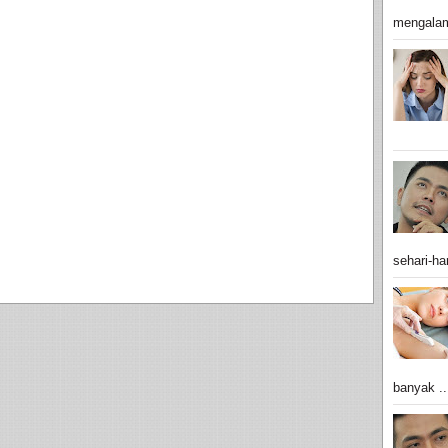
mengalam
sehari-har
banyak ..