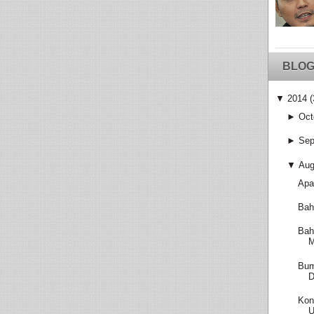
BLOG
▼
2014
(
►
Oct
►
Sep
▼
Aug
Apa
Bah
Bah
M
Bum
D
Kon