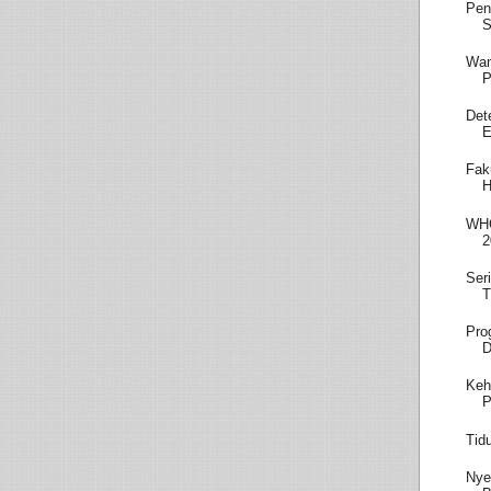
Pen
S
Wam
P
Det
E
Fak
H
WHO
2
Ser
T
Pro
D
Keh
P
Tid
Nye