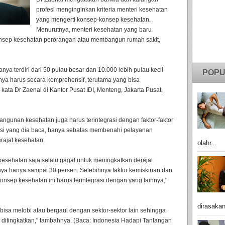
profesi menginginkan kriteria menteri kesehatan
yang mengerti konsep-konsep kesehatan.
Menurutnya, menteri kesehatan yang baru
onsep kesehatan perorangan atau membangun rumah sakit,
nya terdiri dari 50 pulau besar dan 10.000 lebih pulau kecil
POPU
a harus secara komprehensif, terutama yang bisa
ata Dr Zaenal di Kantor Pusat IDI, Menteng, Jakarta Pusat,
angunan kesehatan juga harus terintegrasi dengan faktor-faktor
rensi yang dia baca, hanya sebatas membenahi pelayanan
rajat kesehatan.
olahr...
 kesehatan saja selalu gagal untuk meningkatkan derajat
a hanya sampai 30 persen. Selebihnya faktor kemiskinan dan
onsep kesehatan ini harus terintegrasi dengan yang lainnya,"
dirasakan
 bisa melobi atau bergaul dengan sektor-sektor lain sehingga
 ditingkatkan," tambahnya. (Baca: Indonesia Hadapi Tantangan