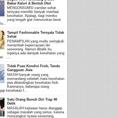
Bakar Kalori & Bentuk Otot
MENGONSUMSI camilan sehat
ternyata memiliki banyak manfaat
kesehatan. Apalagi, bagi mereka
yang tengah giat menurunkan berat
o...
Tampil Fashionable Ternyata Tidak
Sehat
PENAMPILAN yang modis seringkali
menambah kepercayaan diri
seseorang. Namun dibalik itu,
rupanya ada dampak kesehatan yang
an. ...
Tidak Puas Kondisi Fisik, Tanda
Gangguan Jiwa
MASIH banyak orang yang
memandang sebelah mata kesehatan
jiwa dibandingkan kesehatan fisik.
Karenanya, beberapa orang
ap kesehatan f...
Satu Orang Bunuh Diri Tiap 40
Detik
MASALAH kejiwaan harus dianggap
sebagai masalah yang serius, karena
menyangkut nyawa seseorang.