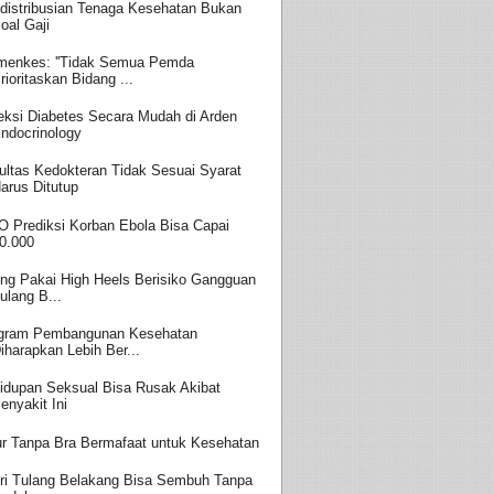
distribusian Tenaga Kesehatan Bukan
oal Gaji
enkes: ''Tidak Semua Pemda
rioritaskan Bidang ...
eksi Diabetes Secara Mudah di Arden
ndocrinology
ultas Kedokteran Tidak Sesuai Syarat
arus Ditutup
 Prediksi Korban Ebola Bisa Capai
0.000
ing Pakai High Heels Berisiko Gangguan
ulang B...
gram Pembangunan Kesehatan
iharapkan Lebih Ber...
idupan Seksual Bisa Rusak Akibat
enyakit Ini
ur Tanpa Bra Bermafaat untuk Kesehatan
ri Tulang Belakang Bisa Sembuh Tanpa