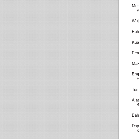
Men
P
Wuj
Pah
Kua
Per
Mak
Emp
H
Tom
Ala
B
Bah
Dap
K