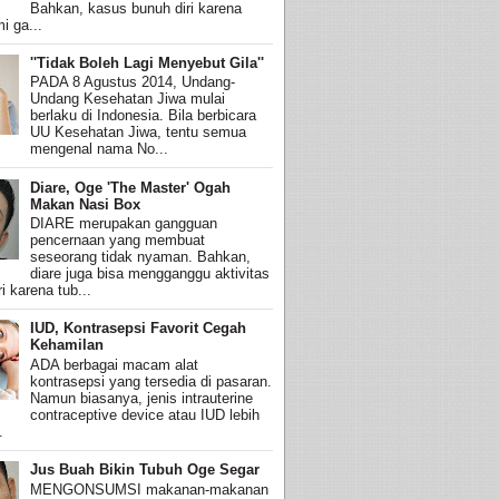
Bahkan, kasus bunuh diri karena
i ga...
''Tidak Boleh Lagi Menyebut Gila''
PADA 8 Agustus 2014, Undang-
Undang Kesehatan Jiwa mulai
berlaku di Indonesia. Bila berbicara
UU Kesehatan Jiwa, tentu semua
mengenal nama No...
Diare, Oge 'The Master' Ogah
Makan Nasi Box
DIARE merupakan gangguan
pencernaan yang membuat
seseorang tidak nyaman. Bahkan,
diare juga bisa mengganggu aktivitas
i karena tub...
IUD, Kontrasepsi Favorit Cegah
Kehamilan
ADA berbagai macam alat
kontrasepsi yang tersedia di pasaran.
Namun biasanya, jenis intrauterine
contraceptive device atau IUD lebih
.
Jus Buah Bikin Tubuh Oge Segar
MENGONSUMSI makanan-makanan