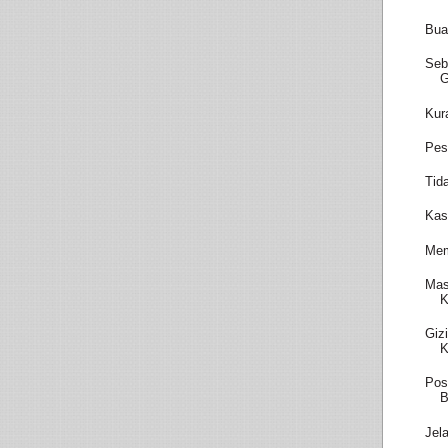
Bua
Seb
Kur
Pes
Tid
Kas
Mem
Mas
K
Giz
K
Pos
B
Jel