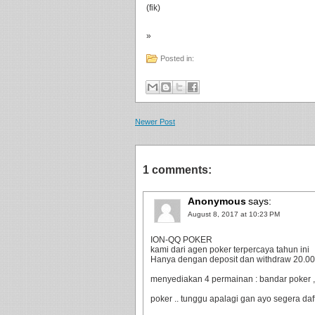
(fik)
»
Posted in:
Newer Post
1 comments:
Anonymous
says:
August 8, 2017 at 10:23 PM
ION-QQ POKER
kami dari agen poker terpercaya tahun ini
Hanya dengan deposit dan withdraw 20.000 
menyediakan 4 permainan : bandar poker ,
poker .. tunggu apalagi gan ayo segera da