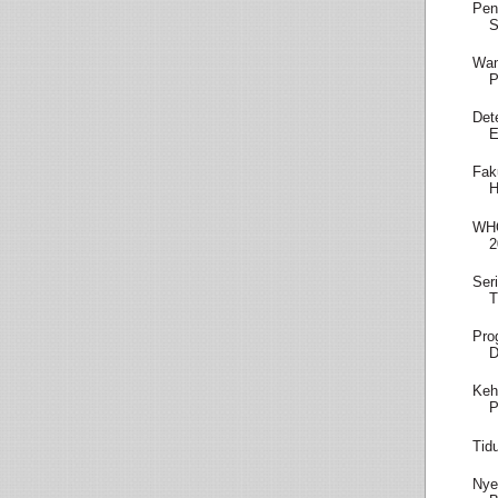
Pen
S
Wam
P
Det
E
Fak
H
WHO
2
Ser
T
Pro
D
Keh
P
Tid
Nye