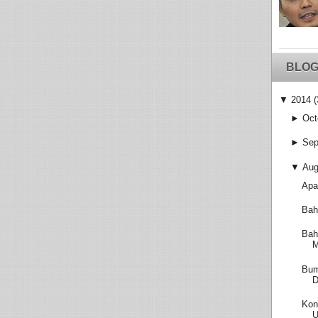
BLOG
▼
2014
(
►
Oct
►
Sep
▼
Aug
Apa
Bah
Bah
M
Bum
D
Kon