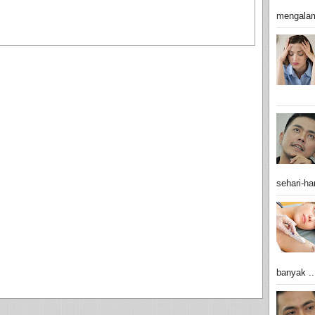
mengalam
sehari-har
banyak ..