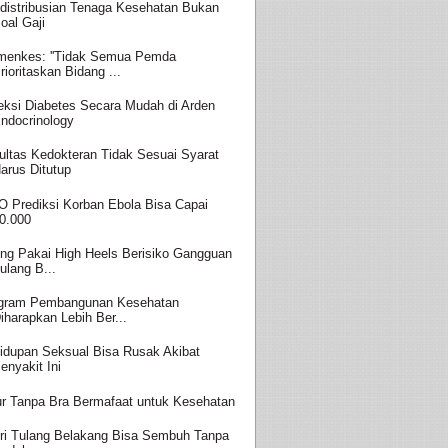
distribusian Tenaga Kesehatan Bukan
oal Gaji
enkes: ''Tidak Semua Pemda
rioritaskan Bidang ...
eksi Diabetes Secara Mudah di Arden
ndocrinology
ultas Kedokteran Tidak Sesuai Syarat
arus Ditutup
 Prediksi Korban Ebola Bisa Capai
0.000
ing Pakai High Heels Berisiko Gangguan
ulang B...
gram Pembangunan Kesehatan
iharapkan Lebih Ber...
idupan Seksual Bisa Rusak Akibat
enyakit Ini
ur Tanpa Bra Bermafaat untuk Kesehatan
ri Tulang Belakang Bisa Sembuh Tanpa