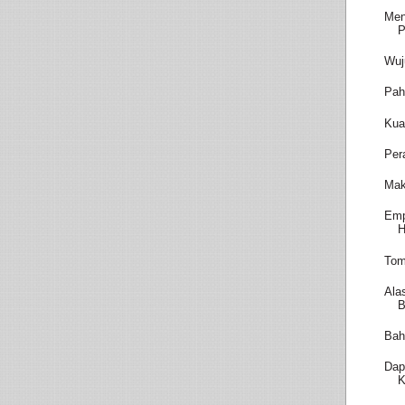
Men
P
Wuj
Pah
Kua
Per
Mak
Emp
H
Tom
Ala
B
Bah
Dap
K