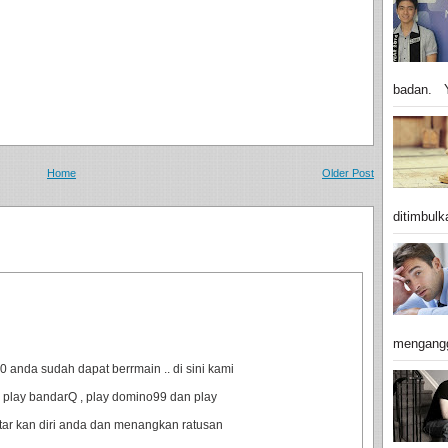
badan. Y
Home
Older Post
ditimbulk
mengangg
anda sudah dapat berrmain .. di sini kami
 play bandarQ , play domino99 dan play
ftar kan diri anda dan menangkan ratusan