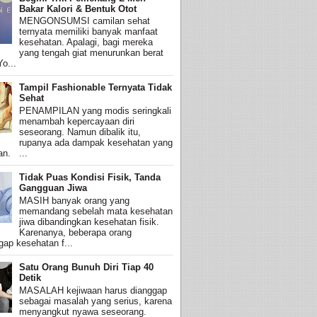
Bakar Kalori & Bentuk Otot
MENGONSUMSI camilan sehat
ternyata memiliki banyak manfaat
kesehatan. Apalagi, bagi mereka
yang tengah giat menurunkan berat
o...
Tampil Fashionable Ternyata Tidak
Sehat
PENAMPILAN yang modis seringkali
menambah kepercayaan diri
seseorang. Namun dibalik itu,
rupanya ada dampak kesehatan yang
an. ...
Tidak Puas Kondisi Fisik, Tanda
Gangguan Jiwa
MASIH banyak orang yang
memandang sebelah mata kesehatan
jiwa dibandingkan kesehatan fisik.
Karenanya, beberapa orang
ap kesehatan f...
Satu Orang Bunuh Diri Tiap 40
Detik
MASALAH kejiwaan harus dianggap
sebagai masalah yang serius, karena
menyangkut nyawa seseorang.