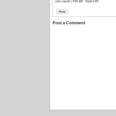
juta rupiah | PIN BB : 58ab14f5
Reply
Post a Comment