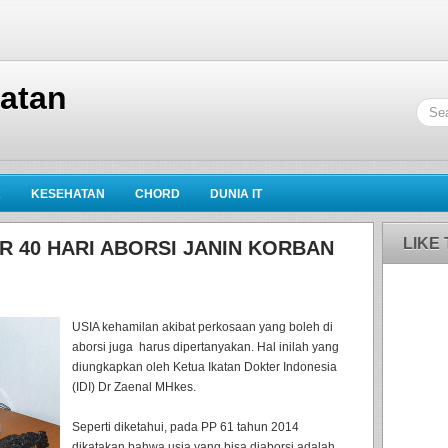
hatan
K
KESEHATAN
CHORD
DUNIA IT
LIKE
R 40 HARI ABORSI JANIN KORBAN
USIA kehamilan akibat perkosaan yang boleh di
aborsi juga harus dipertanyakan. Hal inilah yang
diungkapkan oleh Ketua Ikatan Dokter Indonesia
(IDI) Dr Zaenal MHkes.
Seperti diketahui, pada PP 61 tahun 2014
dikatakan bahwa usia yang bisa diaborsi adalah