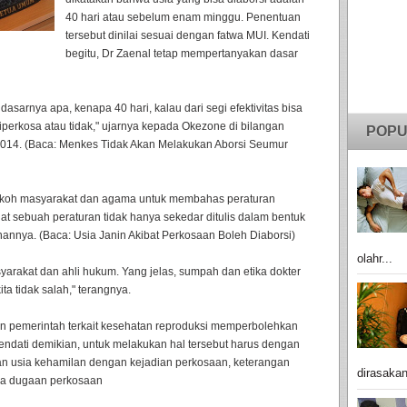
40 hari atau sebelum enam minggu. Penentuan
tersebut dinilai sesuai dengan fatwa MUI. Kendati
begitu, Dr Zaenal tetap mempertanyakan dasar
 dasarnya apa, kenapa 40 hari, kalau dari segi efektivitas bisa
diperkosa atau tidak," ujarnya kepada Okezone di bilangan
POPU
 2014. (Baca: Menkes Tidak Akan Melakukan Aborsi Seumur
tokoh masyarakat dan agama untuk membahas peraturan
at sebuah peraturan tidak hanya sekedar ditulis dalam bentuk
annya. (Baca: Usia Janin Akibat Perkosaan Boleh Diaborsi)
olahr...
rakat dan ahli hukum. Yang jelas, sumpah dan etika dokter
ta tidak salah," terangnya.
uran pemerintah terkait kesehatan reproduksi memperbolehkan
endati demikian, untuk melakukan hal tersebut harus dengan
uan usia kehamilan dengan kejadian perkosaan, keterangan
dirasakan
nya dugaan perkosaan