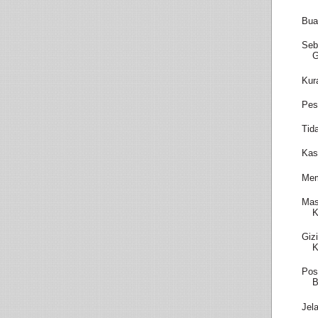
Bua
Seb
Kur
Pes
Tid
Kas
Mem
Mas
K
Giz
K
Pos
B
Jel