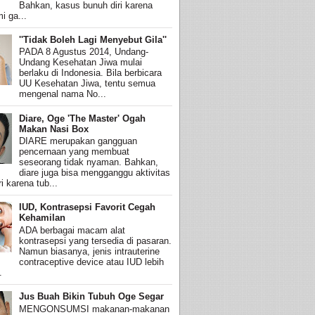
Bahkan, kasus bunuh diri karena
i ga...
''Tidak Boleh Lagi Menyebut Gila''
PADA 8 Agustus 2014, Undang-
Undang Kesehatan Jiwa mulai
berlaku di Indonesia. Bila berbicara
UU Kesehatan Jiwa, tentu semua
mengenal nama No...
Diare, Oge 'The Master' Ogah
Makan Nasi Box
DIARE merupakan gangguan
pencernaan yang membuat
seseorang tidak nyaman. Bahkan,
diare juga bisa mengganggu aktivitas
i karena tub...
IUD, Kontrasepsi Favorit Cegah
Kehamilan
ADA berbagai macam alat
kontrasepsi yang tersedia di pasaran.
Namun biasanya, jenis intrauterine
contraceptive device atau IUD lebih
.
Jus Buah Bikin Tubuh Oge Segar
MENGONSUMSI makanan-makanan