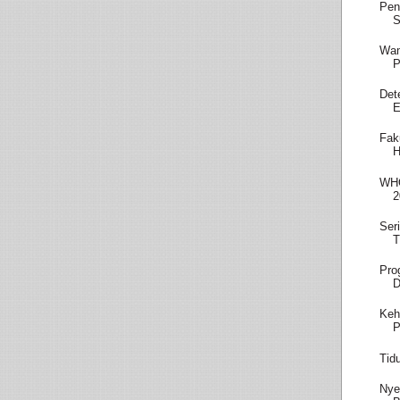
Pen
S
Wam
P
Det
E
Fak
H
WHO
2
Ser
T
Pro
D
Keh
P
Tid
Nye