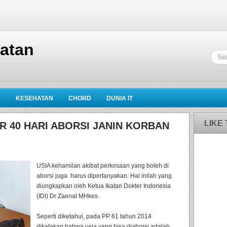
hatan
K
KESEHATAN
CHORD
DUNIA IT
LIKE
R 40 HARI ABORSI JANIN KORBAN
USIA kehamilan akibat perkosaan yang boleh di
aborsi juga harus dipertanyakan. Hal inilah yang
diungkapkan oleh Ketua Ikatan Dokter Indonesia
(IDI) Dr Zaenal MHkes.
Seperti diketahui, pada PP 61 tahun 2014
dikatakan bahwa usia yang bisa diaborsi adalah