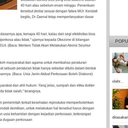
40 hari atau sebelum enam minggu. Penentuan
tersebut dinilai sesuai dengan fatwa MUI. Kendati
begitu, Dr Zaenal tetap mempertanyakan dasar
 dasarnya apa, kenapa 40 hari, kalau dari segi efektivitas bisa
diperkosa atau tidak," ujarnya kepada Okezone di bilangan
POPU
 2014. (Baca: Menkes Tidak Akan Melakukan Aborsi Seumur
tokoh masyarakat dan agama untuk membahas peraturan
at sebuah peraturan tidak hanya sekedar ditulis dalam bentuk
annya. (Baca: Usia Janin Akibat Perkosaan Boleh Diaborsi)
olahr...
rakat dan ahli hukum. Yang jelas, sumpah dan etika dokter
ta tidak salah," terangnya.
uran pemerintah terkait kesehatan reproduksi memperbolehkan
endati demikian, untuk melakukan hal tersebut harus dengan
uan usia kehamilan dengan kejadian perkosaan, keterangan
dirasakan
nya dugaan perkosaan