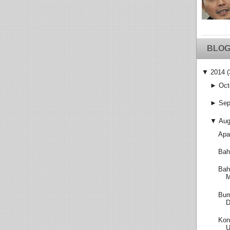
BLOG
▼
2014
(
►
Oct
►
Sep
▼
Aug
Apa
Bah
Bah
M
Bum
D
Kon