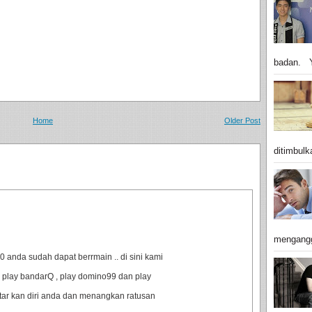
badan. Y
Home
Older Post
ditimbulk
mengangg
anda sudah dapat berrmain .. di sini kami
 play bandarQ , play domino99 dan play
ftar kan diri anda dan menangkan ratusan