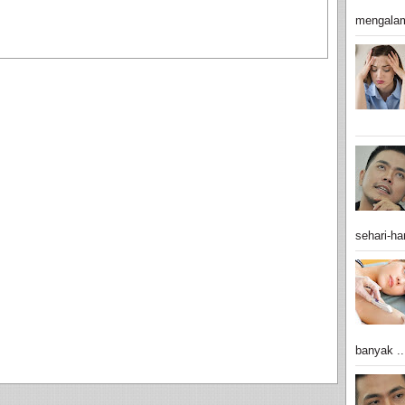
mengalam
sehari-har
banyak ..