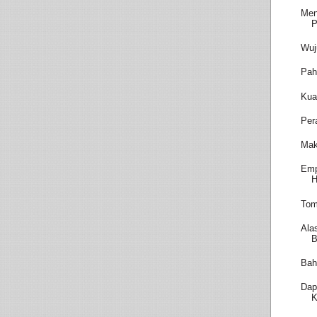
Men
P
Wuj
Pah
Kua
Per
Mak
Emp
H
Tom
Ala
B
Bah
Dap
K