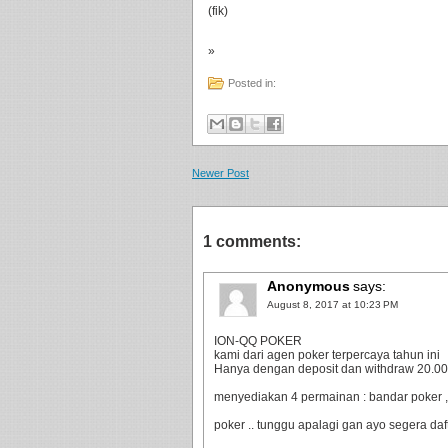
(fik)
»
Posted in:
Newer Post
1 comments:
Anonymous
says:
August 8, 2017 at 10:23 PM
ION-QQ POKER
kami dari agen poker terpercaya tahun ini
Hanya dengan deposit dan withdraw 20.000 
menyediakan 4 permainan : bandar poker ,
poker .. tunggu apalagi gan ayo segera da