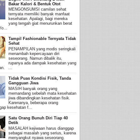
Bakar Kalori & Bentuk Otot
MENGONSUMSI camilan sehat
ternyata memiliki banyak manfaat
kesehatan. Apalagi, bagi mereka
yang tengah giat menurunkan berat
o...
Tampil Fashionable Ternyata Tidak
Sehat
PENAMPILAN yang modis seringkali
menambah kepercayaan diri
seseorang. Namun dibalik itu,
rupanya ada dampak kesehatan yang
an. ...
Tidak Puas Kondisi Fisik, Tanda
Gangguan Jiwa
MASIH banyak orang yang
memandang sebelah mata kesehatan
jiwa dibandingkan kesehatan fisik.
Karenanya, beberapa orang
ap kesehatan f...
Satu Orang Bunuh Diri Tiap 40
Detik
MASALAH kejiwaan harus dianggap
sebagai masalah yang serius, karena
menyangkut nyawa seseorang.