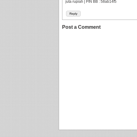
juta rupiah | PIN BB : 58ab14f5
Reply
Post a Comment