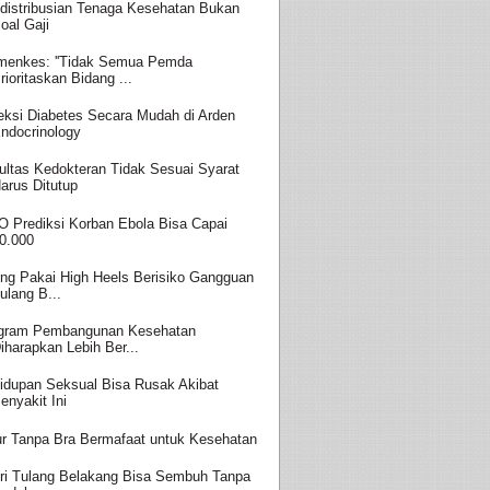
distribusian Tenaga Kesehatan Bukan
oal Gaji
enkes: ''Tidak Semua Pemda
rioritaskan Bidang ...
eksi Diabetes Secara Mudah di Arden
ndocrinology
ultas Kedokteran Tidak Sesuai Syarat
arus Ditutup
 Prediksi Korban Ebola Bisa Capai
0.000
ing Pakai High Heels Berisiko Gangguan
ulang B...
gram Pembangunan Kesehatan
iharapkan Lebih Ber...
idupan Seksual Bisa Rusak Akibat
enyakit Ini
ur Tanpa Bra Bermafaat untuk Kesehatan
ri Tulang Belakang Bisa Sembuh Tanpa