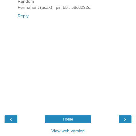
Random
Permanent (acak) | pin bb : 58cd292c.
Reply
‹
›
Home
View web version