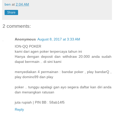
ben
at
2:04 AM
Share
2 comments:
Anonymous
August 8, 2017 at 3:33 AM
ION-QQ POKER
kami dari agen poker terpercaya tahun ini
Hanya dengan deposit dan withdraw 20.000 anda sudah
dapat berrmain .. di sini kami
menyediakan 4 permainan : bandar poker , play bandarQ ,
play domino99 dan play
poker .. tunggu apalagi gan ayo segera daftar kan diri anda
dan menangkan ratusan
juta rupiah | PIN BB : 58ab14f5
Reply