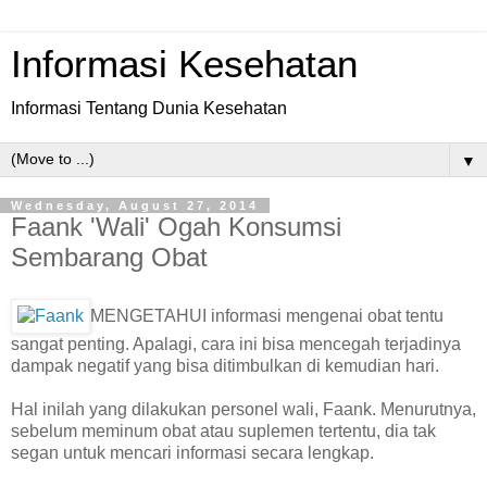
Informasi Kesehatan
Informasi Tentang Dunia Kesehatan
▼
Wednesday, August 27, 2014
Faank 'Wali' Ogah Konsumsi
Sembarang Obat
MENGETAHUI informasi mengenai obat tentu
sangat penting. Apalagi, cara ini bisa mencegah terjadinya
dampak negatif yang bisa ditimbulkan di kemudian hari.
Hal inilah yang dilakukan personel wali, Faank. Menurutnya,
sebelum meminum obat atau suplemen tertentu, dia tak
segan untuk mencari informasi secara lengkap.