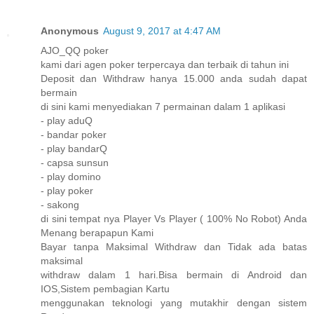
Anonymous
August 9, 2017 at 4:47 AM
AJO_QQ poker
kami dari agen poker terpercaya dan terbaik di tahun ini
Deposit dan Withdraw hanya 15.000 anda sudah dapat
bermain
di sini kami menyediakan 7 permainan dalam 1 aplikasi
- play aduQ
- bandar poker
- play bandarQ
- capsa sunsun
- play domino
- play poker
- sakong
di sini tempat nya Player Vs Player ( 100% No Robot) Anda
Menang berapapun Kami
Bayar tanpa Maksimal Withdraw dan Tidak ada batas
maksimal
withdraw dalam 1 hari.Bisa bermain di Android dan
IOS,Sistem pembagian Kartu
menggunakan teknologi yang mutakhir dengan sistem