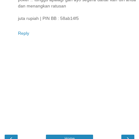
dan menangkan ratusan
juta rupiah | PIN BB : 58ab14f5
Reply
‹
›
Home