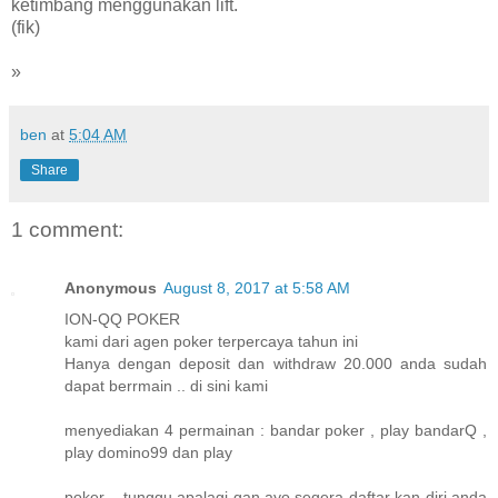
ketimbang menggunakan lift.
(fik)
»
ben
at
5:04 AM
Share
1 comment:
Anonymous
August 8, 2017 at 5:58 AM
ION-QQ POKER
kami dari agen poker terpercaya tahun ini
Hanya dengan deposit dan withdraw 20.000 anda sudah
dapat berrmain .. di sini kami
menyediakan 4 permainan : bandar poker , play bandarQ ,
play domino99 dan play
poker .. tunggu apalagi gan ayo segera daftar kan diri anda