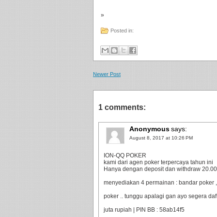
»
Posted in:
Newer Post
1 comments:
Anonymous
says:
August 8, 2017 at 10:26 PM
ION-QQ POKER
kami dari agen poker terpercaya tahun ini
Hanya dengan deposit dan withdraw 20.000 
menyediakan 4 permainan : bandar poker ,
poker .. tunggu apalagi gan ayo segera da
juta rupiah | PIN BB : 58ab14f5