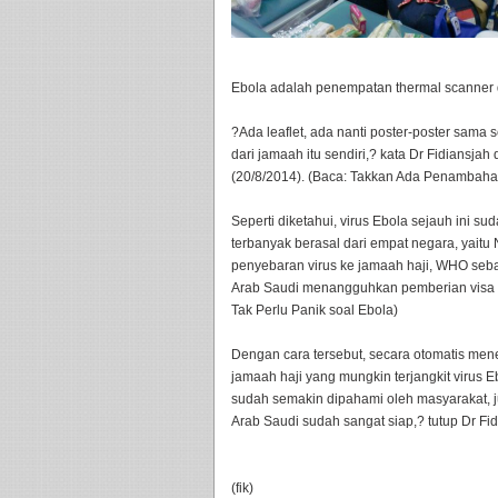
Ebola adalah penempatan thermal scanner di
?Ada leaflet, ada nanti poster-poster sama s
dari jamaah itu sendiri,? kata Dr Fidiansja
(20/8/2014). (Baca: Takkan Ada Penambaha
Seperti diketahui, virus Ebola sejauh ini s
terbanyak berasal dari empat negara, yaitu 
penyebaran virus ke jamaah haji, WHO sebag
Arab Saudi menangguhkan pemberian visa ke
Tak Perlu Panik soal Ebola)
Dengan cara tersebut, secara otomatis mene
jamaah haji yang mungkin terjangkit viru
sudah semakin dipahami oleh masyarakat, 
Arab Saudi sudah sangat siap,? tutup Dr Fi
(fik)