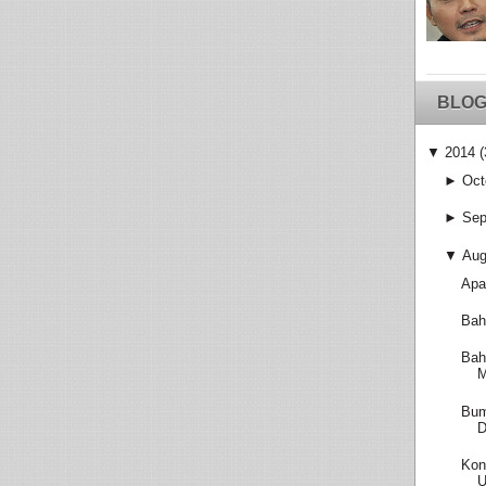
BLOG
▼
2014
(
►
Oct
►
Sep
▼
Aug
Apa
Bah
Bah
M
Bum
D
Kon