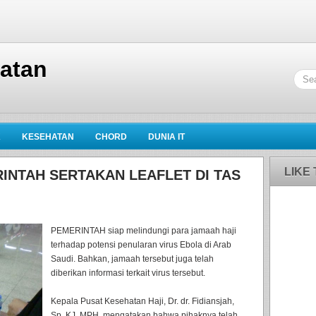
hatan
K
KESEHATAN
CHORD
DUNIA IT
LIKE
INTAH SERTAKAN LEAFLET DI TAS
PEMERINTAH siap melindungi para jamaah haji
terhadap potensi penularan virus Ebola di Arab
Saudi. Bahkan, jamaah tersebut juga telah
diberikan informasi terkait virus tersebut.
Kepala Pusat Kesehatan Haji, Dr. dr. Fidiansjah,
Sp. KJ, MPH, mengatakan bahwa pihaknya telah