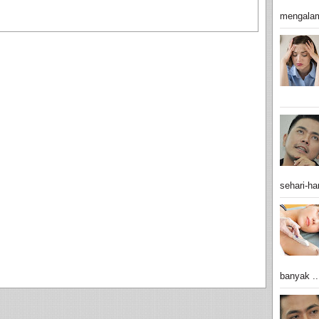
mengalam
sehari-har
banyak ..