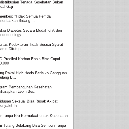
distribusian Tenaga Kesehatan Bukan
oal Gaji
enkes: ''Tidak Semua Pemda
rioritaskan Bidang ...
eksi Diabetes Secara Mudah di Arden
ndocrinology
ultas Kedokteran Tidak Sesuai Syarat
arus Ditutup
 Prediksi Korban Ebola Bisa Capai
0.000
ing Pakai High Heels Berisiko Gangguan
ulang B...
gram Pembangunan Kesehatan
iharapkan Lebih Ber...
idupan Seksual Bisa Rusak Akibat
enyakit Ini
ur Tanpa Bra Bermafaat untuk Kesehatan
ri Tulang Belakang Bisa Sembuh Tanpa