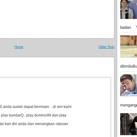
badan. Y
Home
Older Post
ditimbulk
mengangg
anda sudah dapat berrmain .. di sini kami
 play bandarQ , play domino99 dan play
ftar kan diri anda dan menangkan ratusan