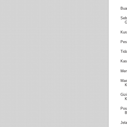
Bua
Seb
Kur
Pes
Tid
Kas
Mem
Mas
K
Giz
K
Pos
B
Jel