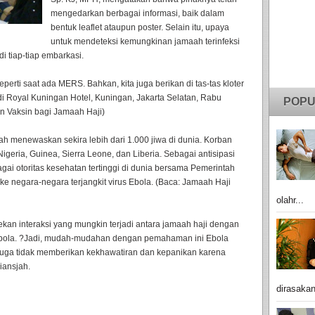
mengedarkan berbagai informasi, baik dalam
bentuk leaflet ataupun poster. Selain itu, upaya
untuk mendeteksi kemungkinan jamaah terinfeksi
 tiap-tiap embarkasi.
eperti saat ada MERS. Bahkan, kita juga berikan di tas-tas kloter
h di Royal Kuningan Hotel, Kuningan, Jakarta Selatan, Rabu
POPU
n Vaksin bagi Jamaah Haji)
udah menewaskan sekira lebih dari 1.000 jiwa di dunia. Korban
Nigeria, Guinea, Sierra Leone, dan Liberia. Sebagai antisipasi
ai otoritas kesehatan tertinggi di dunia bersama Pemerintah
 negara-negara terjangkit virus Ebola. (Baca: Jamaah Haji
olahr...
kan interaksi yang mungkin terjadi antara jamaah haji dengan
s Ebola. ?Jadi, mudah-mudahan dengan pemahaman ini Ebola
juga tidak memberikan kekhawatiran dan kepanikan karena
diansjah.
dirasakan