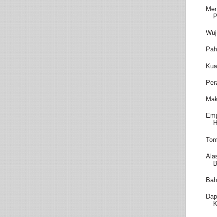
Men
P
Wuj
Pah
Kua
Per
Mak
Emp
H
Tom
Ala
B
Bah
Dap
K