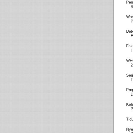
Pen
S
Wam
P
Det
E
Fak
H
WHO
2
Ser
T
Pro
D
Keh
P
Tid
Nye