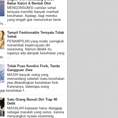
Bakar Kalori & Bentuk Otot
MENGONSUMSI camilan sehat
ternyata memiliki banyak manfaat
kesehatan. Apalagi, bagi mereka
yang tengah giat menurunkan berat
o...
Tampil Fashionable Ternyata Tidak
Sehat
PENAMPILAN yang modis seringkali
menambah kepercayaan diri
seseorang. Namun dibalik itu,
rupanya ada dampak kesehatan yang
an. ...
Tidak Puas Kondisi Fisik, Tanda
Gangguan Jiwa
MASIH banyak orang yang
memandang sebelah mata kesehatan
jiwa dibandingkan kesehatan fisik.
Karenanya, beberapa orang
ap kesehatan f...
Satu Orang Bunuh Diri Tiap 40
Detik
MASALAH kejiwaan harus dianggap
sebagai masalah yang serius, karena
menyangkut nyawa seseorang.