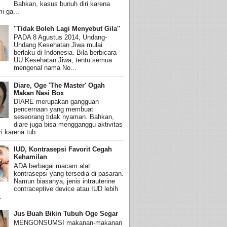
Bahkan, kasus bunuh diri karena
i ga...
''Tidak Boleh Lagi Menyebut Gila''
PADA 8 Agustus 2014, Undang-
Undang Kesehatan Jiwa mulai
berlaku di Indonesia. Bila berbicara
UU Kesehatan Jiwa, tentu semua
mengenal nama No...
Diare, Oge 'The Master' Ogah
Makan Nasi Box
DIARE merupakan gangguan
pencernaan yang membuat
seseorang tidak nyaman. Bahkan,
diare juga bisa mengganggu aktivitas
i karena tub...
IUD, Kontrasepsi Favorit Cegah
Kehamilan
ADA berbagai macam alat
kontrasepsi yang tersedia di pasaran.
Namun biasanya, jenis intrauterine
contraceptive device atau IUD lebih
.
Jus Buah Bikin Tubuh Oge Segar
MENGONSUMSI makanan-makanan