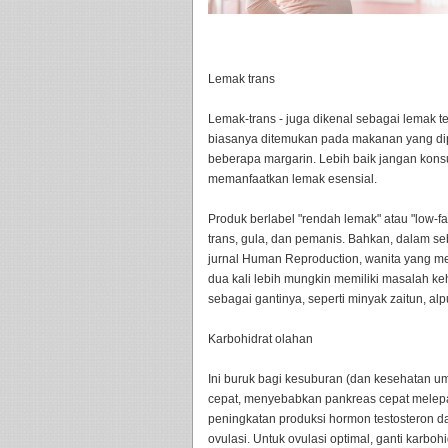
Lemak trans
Lemak-trans - juga dikenal sebagai lemak t
biasanya ditemukan pada makanan yang dip
beberapa margarin. Lebih baik jangan kon
memanfaatkan lemak esensial.
Produk berlabel "rendah lemak" atau "low-f
trans, gula, dan pemanis. Bahkan, dalam se
jurnal Human Reproduction, wanita yang m
dua kali lebih mungkin memiliki masalah k
sebagai gantinya, seperti minyak zaitun, al
Karbohidrat olahan
Ini buruk bagi kesuburan (dan kesehatan u
cepat, menyebabkan pankreas cepat melepa
peningkatan produksi hormon testosteron
ovulasi. Untuk ovulasi optimal, ganti karbo