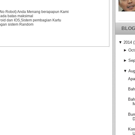
0% No Robot) Anda Menang berapapun Kami
 ada batas maksimal
droid dan IOS,Sistem pembagian Kartu
engan sistem Random
BLOG
▼
2014
(
►
Oct
►
Sep
▼
Aug
Apa
Bah
Bah
M
Bum
D
Kon