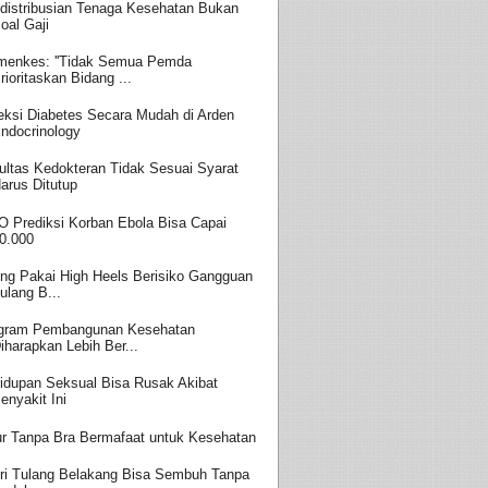
distribusian Tenaga Kesehatan Bukan
oal Gaji
enkes: ''Tidak Semua Pemda
rioritaskan Bidang ...
eksi Diabetes Secara Mudah di Arden
ndocrinology
ultas Kedokteran Tidak Sesuai Syarat
arus Ditutup
 Prediksi Korban Ebola Bisa Capai
0.000
ing Pakai High Heels Berisiko Gangguan
ulang B...
gram Pembangunan Kesehatan
iharapkan Lebih Ber...
idupan Seksual Bisa Rusak Akibat
enyakit Ini
ur Tanpa Bra Bermafaat untuk Kesehatan
ri Tulang Belakang Bisa Sembuh Tanpa