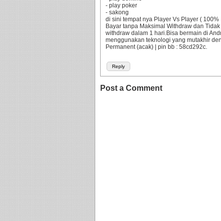
- play poker
- sakong
di sini tempat nya Player Vs Player ( 10
Bayar tanpa Maksimal Withdraw dan Tidak
withdraw dalam 1 hari.Bisa bermain di An
menggunakan teknologi yang mutakhir d
Permanent (acak) | pin bb : 58cd292c.
Reply
Post a Comment