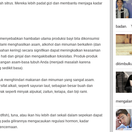
buah sitrus. Mereka lebih padat gizi dan membantu menjaga kadar
badan. Y
 menyebabkan hambatan utama produksi bayi bila dikonsumsi
alami menghasilkan asam, alkohol dan minuman berkafein (dan
ahan kering) secara signifikan dapat meningkatkan keasaman
hati dan ginjal dan mengakibatkan toksisitas. Produk-produk
angan asam-basa tubuh Anda (menjadi masalah karena
ditimbulk
sedikit basa).
ntuk menghindari makanan dan minuman yang sangat asam.
at alkali, seperti sayuran laut, sebagian besar buah dan
ak seperti minyak alpukat, zaitun, kelapa, dan biji rami.
mengalam
fish), tuna, atau ikan hiu lebih dari sekali dalam sepekan dapat
 pada gilirannya mengacaukan regulasi hormon, kadar
pencernaan.