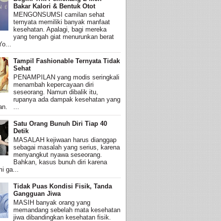
Bakar Kalori & Bentuk Otot
MENGONSUMSI camilan sehat
ternyata memiliki banyak manfaat
kesehatan. Apalagi, bagi mereka
yang tengah giat menurunkan berat
o...
Tampil Fashionable Ternyata Tidak
Sehat
PENAMPILAN yang modis seringkali
menambah kepercayaan diri
seseorang. Namun dibalik itu,
rupanya ada dampak kesehatan yang
an. ...
Satu Orang Bunuh Diri Tiap 40
Detik
MASALAH kejiwaan harus dianggap
sebagai masalah yang serius, karena
menyangkut nyawa seseorang.
Bahkan, kasus bunuh diri karena
i ga...
Tidak Puas Kondisi Fisik, Tanda
Gangguan Jiwa
MASIH banyak orang yang
memandang sebelah mata kesehatan
jiwa dibandingkan kesehatan fisik.