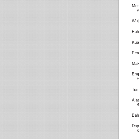
Men
P
Wuj
Pah
Kua
Per
Mak
Emp
H
Tom
Ala
B
Bah
Dap
K