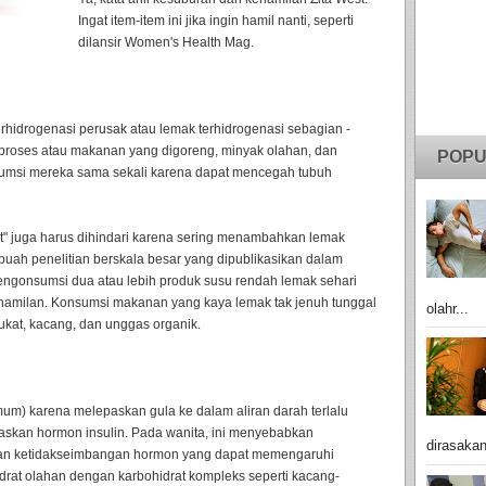
Ingat item-item ini jika ingin hamil nanti, seperti
dilansir Women's Health Mag.
erhidrogenasi perusak atau lemak terhidrogenasi sebagian -
roses atau makanan yang digoreng, minyak olahan, dan
POPU
sumsi mereka sama sekali karena dapat mencegah tubuh
at" juga harus dihindari karena sering menambahkan lemak
buah penelitian berskala besar yang dipublikasikan dalam
engonsumsi dua atau lebih produk susu rendah lemak sehari
ehamilan. Konsumsi makanan yang kaya lemak tak jenuh tunggal
olahr...
pukat, kacang, dan unggas organik.
mum) karena melepaskan gula ke dalam aliran darah terlalu
skan hormon insulin. Pada wanita, ini menyebabkan
dirasakan
 dan ketidakseimbangan hormon yang dapat memengaruhi
hidrat olahan dengan karbohidrat kompleks seperti kacang-