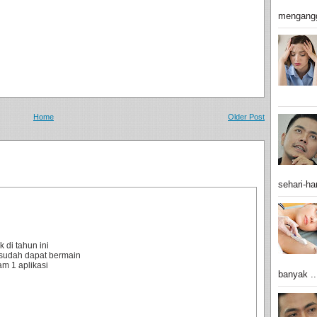
mengangg
Home
Older Post
sehari-har
 di tahun ini
sudah dapat bermain
m 1 aplikasi
banyak ..