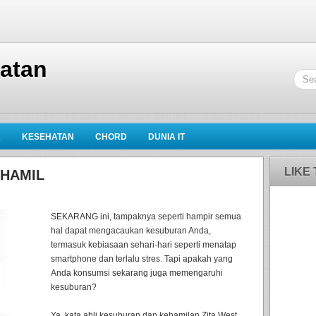
hatan
K
KESEHATAN
CHORD
DUNIA IT
LIKE
 HAMIL
SEKARANG ini, tampaknya seperti hampir semua
hal dapat mengacaukan kesuburan Anda,
termasuk kebiasaan sehari-hari seperti menatap
smartphone dan terlalu stres. Tapi apakah yang
Anda konsumsi sekarang juga memengaruhi
kesuburan?
Ya, kata ahli kesuburan dan kehamilan Zita West.