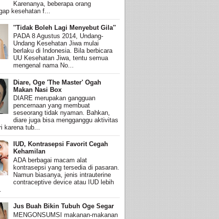
Karenanya, beberapa orang
ap kesehatan f...
''Tidak Boleh Lagi Menyebut Gila''
PADA 8 Agustus 2014, Undang-
Undang Kesehatan Jiwa mulai
berlaku di Indonesia. Bila berbicara
UU Kesehatan Jiwa, tentu semua
mengenal nama No...
Diare, Oge 'The Master' Ogah
Makan Nasi Box
DIARE merupakan gangguan
pencernaan yang membuat
seseorang tidak nyaman. Bahkan,
diare juga bisa mengganggu aktivitas
i karena tub...
IUD, Kontrasepsi Favorit Cegah
Kehamilan
ADA berbagai macam alat
kontrasepsi yang tersedia di pasaran.
Namun biasanya, jenis intrauterine
contraceptive device atau IUD lebih
.
Jus Buah Bikin Tubuh Oge Segar
MENGONSUMSI makanan-makanan