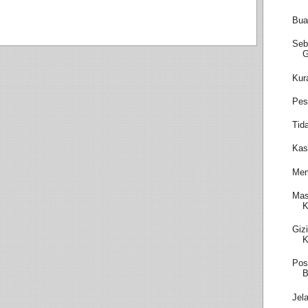
Bua
Seb
Kur
Pes
Tid
Kas
Mem
Mas
K
Giz
K
Pos
B
Jel