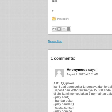
(tty)
»
Posted in:
Newer Post
1 comments:
Anonymous
says:
August 9, 2017 at 2:31 AM
AJO_QQ poker
kami dari agen poker terpercaya dan terbaik
Deposit dan Withdraw hanya 15.000 anda 
di sini kami menyediakan 7 permainan dala
- play aduQ
- bandar poker
- play bandarQ
- capsa sunsun
- play domino