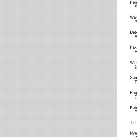
Pen
S
Wam
P
Det
E
Fak
H
WHO
2
Ser
T
Pro
D
Keh
P
Tid
Nye