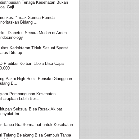
distribusian Tenaga Kesehatan Bukan
oal Gaji
enkes: ''Tidak Semua Pemda
rioritaskan Bidang ...
eksi Diabetes Secara Mudah di Arden
ndocrinology
ultas Kedokteran Tidak Sesuai Syarat
arus Ditutup
 Prediksi Korban Ebola Bisa Capai
0.000
ing Pakai High Heels Berisiko Gangguan
ulang B...
gram Pembangunan Kesehatan
iharapkan Lebih Ber...
idupan Seksual Bisa Rusak Akibat
enyakit Ini
ur Tanpa Bra Bermafaat untuk Kesehatan
ri Tulang Belakang Bisa Sembuh Tanpa