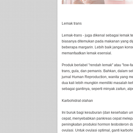
Lemak trans
Lemak-trans - juga dikenal sebagai lemak t
biasanya ditemukan pada makanan yang dip
beberapa margarin. Lebih baik jangan kon
memanfaatkan lemak esensial.
Produk berlabel "rendah lemak" atau "low-f
trans, gula, dan pemanis. Bahkan, dalam se
jurnal Human Reproduction, wanita yang m
dua kali lebih mungkin memiliki masalah k
sebagai gantinya, seperti minyak zaitun, al
Karbohidrat olahan
Ini buruk bagi kesuburan (dan kesehatan u
cepat, menyebabkan pankreas cepat melepa
peningkatan produksi hormon testosteron
ovulasi. Untuk ovulasi optimal, ganti karbo