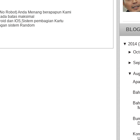
0% No Robot) Anda Menang berapapun Kami
 ada batas maksimal
droid dan IOS,Sistem pembagian Kartu
engan sistem Random
BLOG
▼
2014
(
►
Oct
►
Sep
▼
Aug
Apa
Bah
Bah
M
Bum
D
Kon