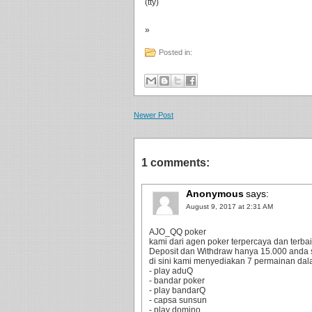
(tty)
»
Posted in:
Newer Post
1 comments:
Anonymous
says:
August 9, 2017 at 2:31 AM
AJO_QQ poker
kami dari agen poker terpercaya dan terbaik
Deposit dan Withdraw hanya 15.000 anda 
di sini kami menyediakan 7 permainan dala
- play aduQ
- bandar poker
- play bandarQ
- capsa sunsun
- play domino