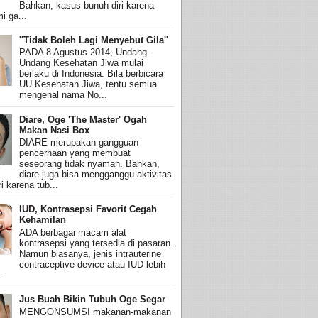
Bahkan, kasus bunuh diri karena
i ga...
''Tidak Boleh Lagi Menyebut Gila''
PADA 8 Agustus 2014, Undang-
Undang Kesehatan Jiwa mulai
berlaku di Indonesia. Bila berbicara
UU Kesehatan Jiwa, tentu semua
mengenal nama No...
Diare, Oge 'The Master' Ogah
Makan Nasi Box
DIARE merupakan gangguan
pencernaan yang membuat
seseorang tidak nyaman. Bahkan,
diare juga bisa mengganggu aktivitas
i karena tub...
IUD, Kontrasepsi Favorit Cegah
Kehamilan
ADA berbagai macam alat
kontrasepsi yang tersedia di pasaran.
Namun biasanya, jenis intrauterine
contraceptive device atau IUD lebih
.
Jus Buah Bikin Tubuh Oge Segar
MENGONSUMSI makanan-makanan