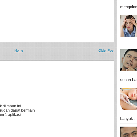
mengalam
Home
Older Post
sehari-har
 di tahun ini
sudah dapat bermain
m 1 aplikasi
banyak ..