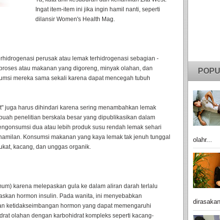
Ingat item-item ini jika ingin hamil nanti, seperti
dilansir Women's Health Mag.
erhidrogenasi perusak atau lemak terhidrogenasi sebagian -
roses atau makanan yang digoreng, minyak olahan, dan
POPU
sumsi mereka sama sekali karena dapat mencegah tubuh
at" juga harus dihindari karena sering menambahkan lemak
buah penelitian berskala besar yang dipublikasikan dalam
engonsumsi dua atau lebih produk susu rendah lemak sehari
ehamilan. Konsumsi makanan yang kaya lemak tak jenuh tunggal
olahr...
pukat, kacang, dan unggas organik.
mum) karena melepaskan gula ke dalam aliran darah terlalu
skan hormon insulin. Pada wanita, ini menyebabkan
dirasakan
 dan ketidakseimbangan hormon yang dapat memengaruhi
hidrat olahan dengan karbohidrat kompleks seperti kacang-