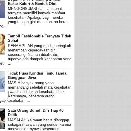
Bakar Kalori & Bentuk Otot
MENGONSUMSI camilan sehat
ternyata memiliki banyak manfaat
kesehatan. Apalagi, bagi mereka
yang tengah giat menurunkan berat
o...
Tampil Fashionable Ternyata Tidak
Sehat
PENAMPILAN yang modis seringkali
menambah kepercayaan diri
seseorang. Namun dibalik itu,
rupanya ada dampak kesehatan yang
an. ...
Tidak Puas Kondisi Fisik, Tanda
Gangguan Jiwa
MASIH banyak orang yang
memandang sebelah mata kesehatan
jiwa dibandingkan kesehatan fisik.
Karenanya, beberapa orang
ap kesehatan f...
Satu Orang Bunuh Diri Tiap 40
Detik
MASALAH kejiwaan harus dianggap
sebagai masalah yang serius, karena
menyangkut nyawa seseorang.