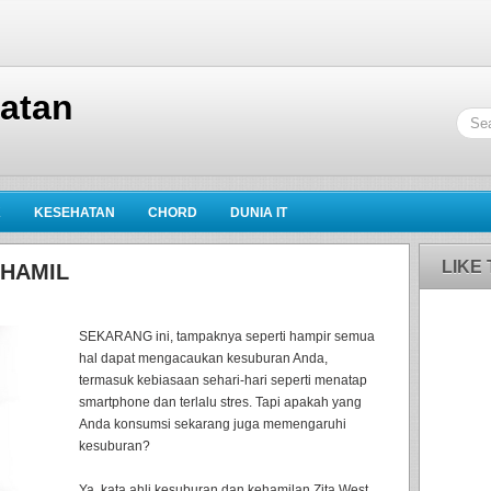
hatan
K
KESEHATAN
CHORD
DUNIA IT
LIKE
 HAMIL
SEKARANG ini, tampaknya seperti hampir semua
hal dapat mengacaukan kesuburan Anda,
termasuk kebiasaan sehari-hari seperti menatap
smartphone dan terlalu stres. Tapi apakah yang
Anda konsumsi sekarang juga memengaruhi
kesuburan?
Ya, kata ahli kesuburan dan kehamilan Zita West.