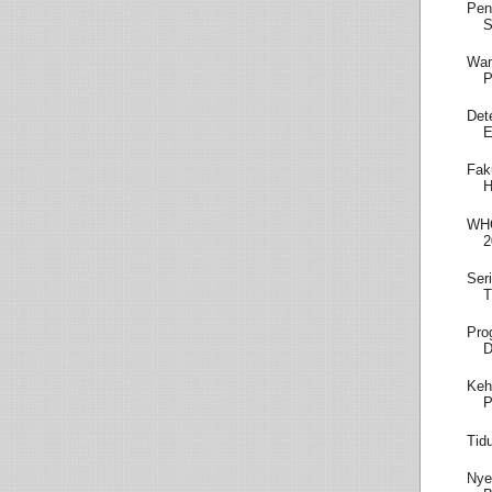
Pen
S
Wam
P
Det
E
Fak
H
WHO
2
Ser
T
Pro
D
Keh
P
Tid
Nye