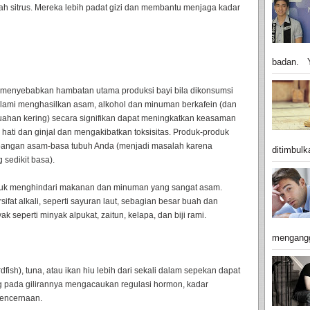
buah sitrus. Mereka lebih padat gizi dan membantu menjaga kadar
badan. Y
 menyebabkan hambatan utama produksi bayi bila dikonsumsi
alami menghasilkan asam, alkohol dan minuman berkafein (dan
ahan kering) secara signifikan dapat meningkatkan keasaman
hati dan ginjal dan mengakibatkan toksisitas. Produk-produk
angan asam-basa tubuh Anda (menjadi masalah karena
ditimbulk
sedikit basa).
ntuk menghindari makanan dan minuman yang sangat asam.
at alkali, seperti sayuran laut, sebagian besar buah dan
ak seperti minyak alpukat, zaitun, kelapa, dan biji rami.
mengangg
fish), tuna, atau ikan hiu lebih dari sekali dalam sepekan dapat
 pada gilirannya mengacaukan regulasi hormon, kadar
pencernaan.