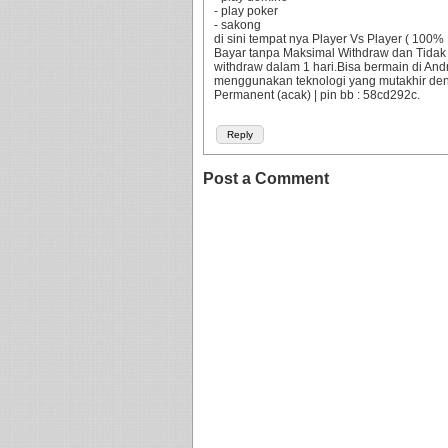
- play poker
- sakong
di sini tempat nya Player Vs Player ( 10
Bayar tanpa Maksimal Withdraw dan Tidak
withdraw dalam 1 hari.Bisa bermain di An
menggunakan teknologi yang mutakhir d
Permanent (acak) | pin bb : 58cd292c.
Reply
Post a Comment