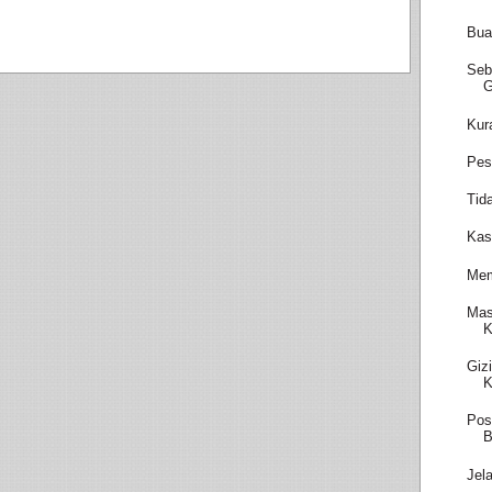
Bua
Seb
Kur
Pes
Tid
Kas
Mem
Mas
K
Giz
K
Pos
B
Jel