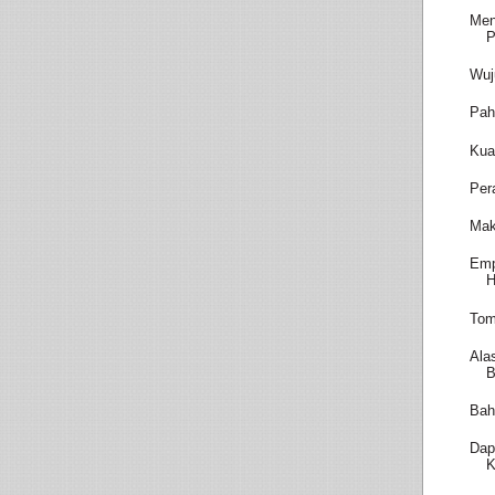
Men
P
Wuj
Pah
Kua
Per
Mak
Emp
H
Tom
Ala
B
Bah
Dap
K