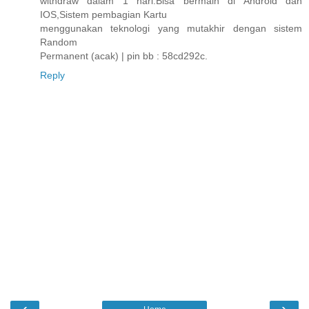
withdraw dalam 1 hari.Bisa bermain di Android dan
IOS,Sistem pembagian Kartu
menggunakan teknologi yang mutakhir dengan sistem
Random
Permanent (acak) | pin bb : 58cd292c.
Reply
‹
›