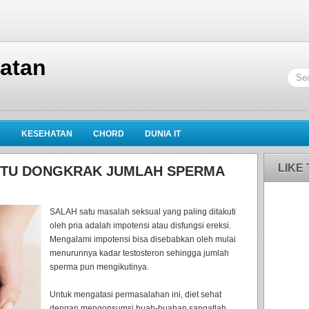
hatan
K
KESEHATAN
CHORD
DUNIA IT
LIKE
NTU DONGKRAK JUMLAH SPERMA
SALAH satu masalah seksual yang paling ditakuti
oleh pria adalah impotensi atau disfungsi ereksi.
Mengalami impotensi bisa disebabkan oleh mulai
menurunnya kadar testosteron sehingga jumlah
sperma pun mengikutinya.
Untuk mengatasi permasalahan ini, diet sehat
dengan mengonsumsi buah-buahan sangatlah