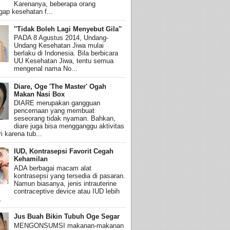
Karenanya, beberapa orang
ap kesehatan f...
''Tidak Boleh Lagi Menyebut Gila''
PADA 8 Agustus 2014, Undang-
Undang Kesehatan Jiwa mulai
berlaku di Indonesia. Bila berbicara
UU Kesehatan Jiwa, tentu semua
mengenal nama No...
Diare, Oge 'The Master' Ogah
Makan Nasi Box
DIARE merupakan gangguan
pencernaan yang membuat
seseorang tidak nyaman. Bahkan,
diare juga bisa mengganggu aktivitas
i karena tub...
IUD, Kontrasepsi Favorit Cegah
Kehamilan
ADA berbagai macam alat
kontrasepsi yang tersedia di pasaran.
Namun biasanya, jenis intrauterine
contraceptive device atau IUD lebih
.
Jus Buah Bikin Tubuh Oge Segar
MENGONSUMSI makanan-makanan