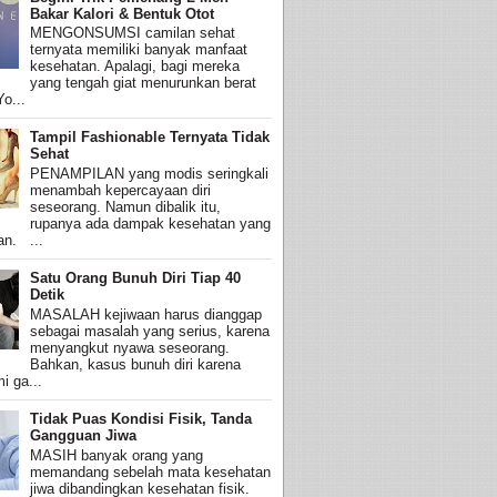
Bakar Kalori & Bentuk Otot
MENGONSUMSI camilan sehat
ternyata memiliki banyak manfaat
kesehatan. Apalagi, bagi mereka
yang tengah giat menurunkan berat
o...
Tampil Fashionable Ternyata Tidak
Sehat
PENAMPILAN yang modis seringkali
menambah kepercayaan diri
seseorang. Namun dibalik itu,
rupanya ada dampak kesehatan yang
an. ...
Satu Orang Bunuh Diri Tiap 40
Detik
MASALAH kejiwaan harus dianggap
sebagai masalah yang serius, karena
menyangkut nyawa seseorang.
Bahkan, kasus bunuh diri karena
i ga...
Tidak Puas Kondisi Fisik, Tanda
Gangguan Jiwa
MASIH banyak orang yang
memandang sebelah mata kesehatan
jiwa dibandingkan kesehatan fisik.