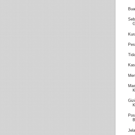
Bua
Seb
Kur
Pes
Tid
Kas
Mem
Mas
K
Giz
K
Pos
B
Jel