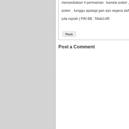
menyediakan 4 permainan : bandar poker ,
poker .. tunggu apalagi gan ayo segera da
juta rupiah | PIN BB : 58ab14f5
Reply
Post a Comment