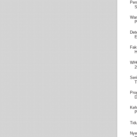
Pen
S
Wam
P
Det
E
Fak
H
WHO
2
Ser
T
Pro
D
Keh
P
Tid
Nye