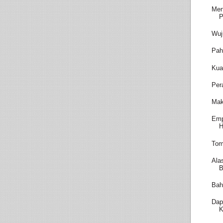
Men
P
Wuj
Pah
Kua
Per
Mak
Emp
H
Tom
Ala
B
Bah
Dap
K