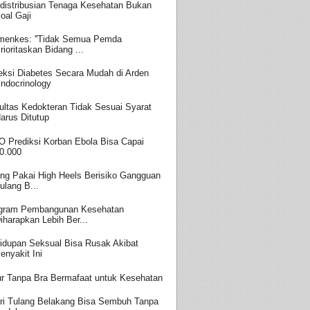
distribusian Tenaga Kesehatan Bukan
oal Gaji
enkes: ''Tidak Semua Pemda
rioritaskan Bidang ...
eksi Diabetes Secara Mudah di Arden
ndocrinology
ultas Kedokteran Tidak Sesuai Syarat
arus Ditutup
 Prediksi Korban Ebola Bisa Capai
0.000
ing Pakai High Heels Berisiko Gangguan
ulang B...
gram Pembangunan Kesehatan
iharapkan Lebih Ber...
idupan Seksual Bisa Rusak Akibat
enyakit Ini
ur Tanpa Bra Bermafaat untuk Kesehatan
ri Tulang Belakang Bisa Sembuh Tanpa