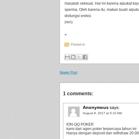
masalah seksual. Hal ini karena alpukat kay
sperma. Oleh karena itu, makan buah alpuka
disfungsi ereksi.
(ren)
»
Posted in:
Newer Post
1 comments:
Anonymous
says:
August 8, 2017 at 6:10 AM
ION-QQ POKER
kami dari agen poker terpercaya tahun ini
Hanya dengan deposit dan withdraw 20.000 