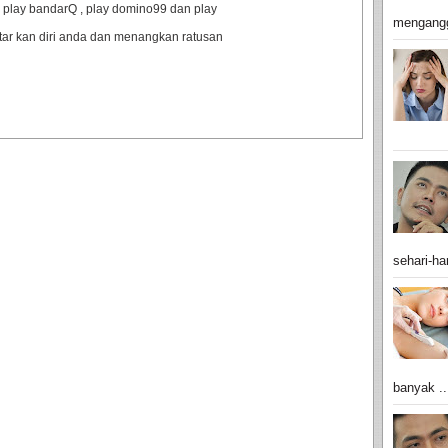
 play bandarQ , play domino99 dan play
mengangg
ftar kan diri anda dan menangkan ratusan
sehari-har
banyak ..