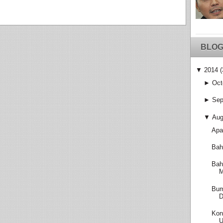
BLOG
▼
2014
(
►
Oct
►
Sep
▼
Aug
Apa
Bah
Bah
M
Bum
D
Kon