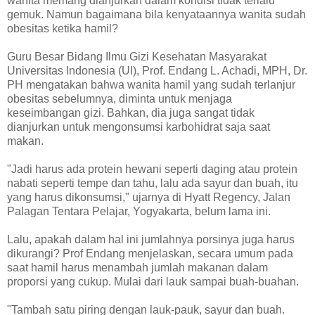
wanita memang dianjurkan dalam kondisi tidak terlalu
gemuk. Namun bagaimana bila kenyataannya wanita sudah
obesitas ketika hamil?
Guru Besar Bidang Ilmu Gizi Kesehatan Masyarakat
Universitas Indonesia (UI), Prof. Endang L. Achadi, MPH, Dr.
PH mengatakan bahwa wanita hamil yang sudah terlanjur
obesitas sebelumnya, diminta untuk menjaga
keseimbangan gizi. Bahkan, dia juga sangat tidak
dianjurkan untuk mengonsumsi karbohidrat saja saat
makan.
"Jadi harus ada protein hewani seperti daging atau protein
nabati seperti tempe dan tahu, lalu ada sayur dan buah, itu
yang harus dikonsumsi," ujarnya di Hyatt Regency, Jalan
Palagan Tentara Pelajar, Yogyakarta, belum lama ini.
Lalu, apakah dalam hal ini jumlahnya porsinya juga harus
dikurangi? Prof Endang menjelaskan, secara umum pada
saat hamil harus menambah jumlah makanan dalam
proporsi yang cukup. Mulai dari lauk sampai buah-buahan.
"Tambah satu piring dengan lauk-pauk, sayur dan buah.