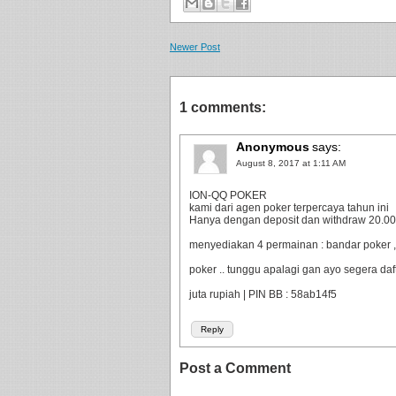
Newer Post
1 comments:
Anonymous
says:
August 8, 2017 at 1:11 AM
ION-QQ POKER
kami dari agen poker terpercaya tahun ini
Hanya dengan deposit dan withdraw 20.000 
menyediakan 4 permainan : bandar poker ,
poker .. tunggu apalagi gan ayo segera da
juta rupiah | PIN BB : 58ab14f5
Reply
Post a Comment