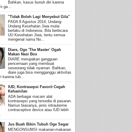
Bahkan, kasus bunuh diri karena
i ga...
''Tidak Boleh Lagi Menyebut Gila''
PADA 8 Agustus 2014, Undang-
Undang Kesehatan Jiwa mulai
berlaku di Indonesia. Bila berbicara
UU Kesehatan Jiwa, tentu semua
mengenal nama No...
Diare, Oge 'The Master' Ogah
Makan Nasi Box
DIARE merupakan gangguan
pencernaan yang membuat
seseorang tidak nyaman. Bahkan,
diare juga bisa mengganggu aktivitas
i karena tub...
IUD, Kontrasepsi Favorit Cegah
Kehamilan
ADA berbagai macam alat
kontrasepsi yang tersedia di pasaran.
Namun biasanya, jenis intrauterine
contraceptive device atau IUD lebih
.
Jus Buah Bikin Tubuh Oge Segar
MENGONSUMSI makanan-makanan