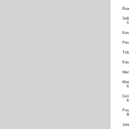
Bua
Seb
Kur
Pes
Tid
Kas
Mem
Mas
K
Giz
K
Pos
B
Jel