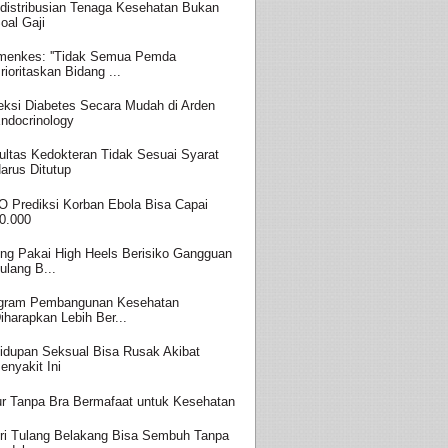
distribusian Tenaga Kesehatan Bukan
oal Gaji
enkes: ''Tidak Semua Pemda
rioritaskan Bidang ...
eksi Diabetes Secara Mudah di Arden
ndocrinology
ultas Kedokteran Tidak Sesuai Syarat
arus Ditutup
 Prediksi Korban Ebola Bisa Capai
0.000
ing Pakai High Heels Berisiko Gangguan
ulang B...
gram Pembangunan Kesehatan
iharapkan Lebih Ber...
idupan Seksual Bisa Rusak Akibat
enyakit Ini
ur Tanpa Bra Bermafaat untuk Kesehatan
ri Tulang Belakang Bisa Sembuh Tanpa