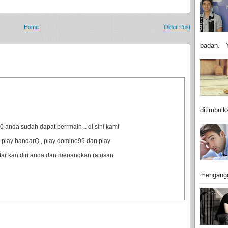
Home
Older Post
badan. Y
ditimbulk
anda sudah dapat berrmain .. di sini kami
 play bandarQ , play domino99 dan play
ftar kan diri anda dan menangkan ratusan
mengangg