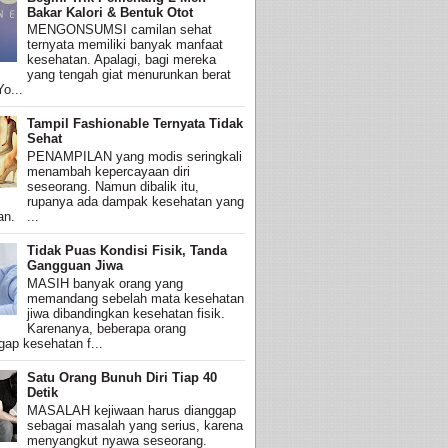
Bakar Kalori & Bentuk Otot
MENGONSUMSI camilan sehat
ternyata memiliki banyak manfaat
kesehatan. Apalagi, bagi mereka
yang tengah giat menurunkan berat
o...
Tampil Fashionable Ternyata Tidak
Sehat
PENAMPILAN yang modis seringkali
menambah kepercayaan diri
seseorang. Namun dibalik itu,
rupanya ada dampak kesehatan yang
an. ...
Tidak Puas Kondisi Fisik, Tanda
Gangguan Jiwa
MASIH banyak orang yang
memandang sebelah mata kesehatan
jiwa dibandingkan kesehatan fisik.
Karenanya, beberapa orang
ap kesehatan f...
Satu Orang Bunuh Diri Tiap 40
Detik
MASALAH kejiwaan harus dianggap
sebagai masalah yang serius, karena
menyangkut nyawa seseorang.