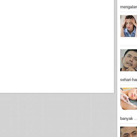
mengalam
sehari-har
banyak ..