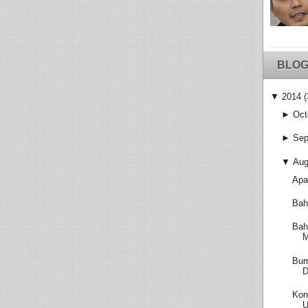
BLOG
▼
2014
(
►
Oct
►
Sep
▼
Aug
Apa
Bah
Bah
M
Bum
D
Kon