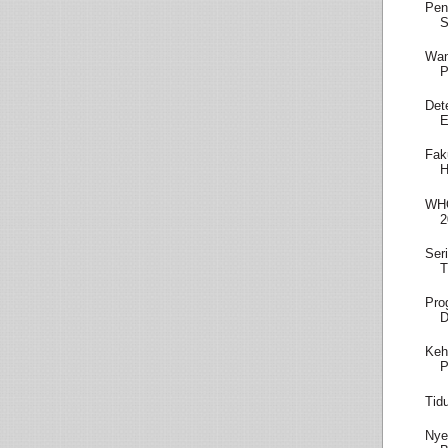
Pen
S
Wam
P
Det
E
Fak
H
WHO
2
Ser
T
Pro
D
Keh
P
Tid
Nye