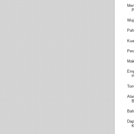
Men
P
Wuj
Pah
Kua
Per
Mak
Emp
H
Tom
Ala
B
Bah
Dap
K