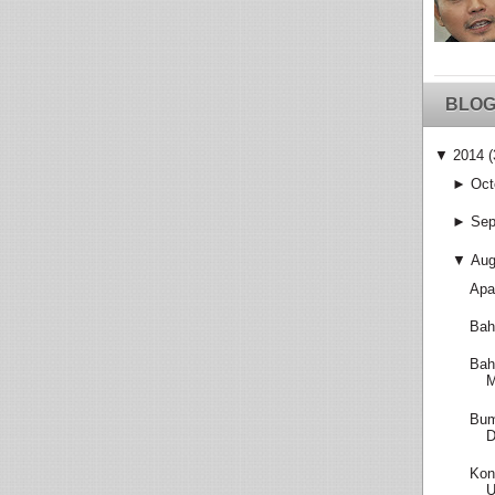
BLOG
▼
2014
(
►
Oct
►
Sep
▼
Aug
Apa
Bah
Bah
M
Bum
D
Kon