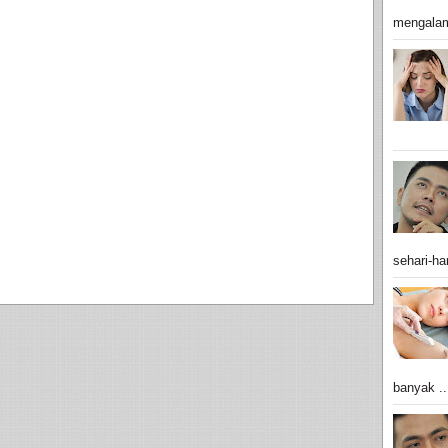
mengalam
sehari-har
banyak ..