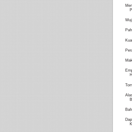
Men
P
Wuj
Pah
Kua
Per
Mak
Emp
H
Tom
Ala
B
Bah
Dap
K