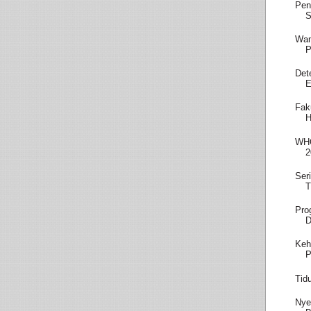
Pen
S
Wam
P
Det
E
Fak
H
WHO
2
Ser
T
Pro
D
Keh
P
Tid
Nye