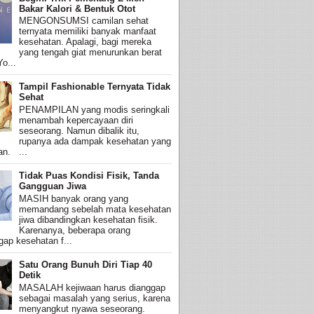
Bakar Kalori & Bentuk Otot
MENGONSUMSI camilan sehat
ternyata memiliki banyak manfaat
kesehatan. Apalagi, bagi mereka
yang tengah giat menurunkan berat
o...
Tampil Fashionable Ternyata Tidak
Sehat
PENAMPILAN yang modis seringkali
menambah kepercayaan diri
seseorang. Namun dibalik itu,
rupanya ada dampak kesehatan yang
an. ...
Tidak Puas Kondisi Fisik, Tanda
Gangguan Jiwa
MASIH banyak orang yang
memandang sebelah mata kesehatan
jiwa dibandingkan kesehatan fisik.
Karenanya, beberapa orang
ap kesehatan f...
Satu Orang Bunuh Diri Tiap 40
Detik
MASALAH kejiwaan harus dianggap
sebagai masalah yang serius, karena
menyangkut nyawa seseorang.