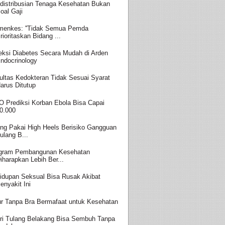
distribusian Tenaga Kesehatan Bukan
oal Gaji
enkes: ''Tidak Semua Pemda
rioritaskan Bidang ...
eksi Diabetes Secara Mudah di Arden
ndocrinology
ultas Kedokteran Tidak Sesuai Syarat
arus Ditutup
 Prediksi Korban Ebola Bisa Capai
0.000
ing Pakai High Heels Berisiko Gangguan
ulang B...
gram Pembangunan Kesehatan
iharapkan Lebih Ber...
idupan Seksual Bisa Rusak Akibat
enyakit Ini
ur Tanpa Bra Bermafaat untuk Kesehatan
ri Tulang Belakang Bisa Sembuh Tanpa