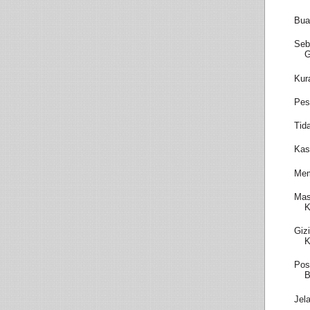
Bua
Seb
Kur
Pes
Tid
Kas
Mem
Mas
K
Giz
K
Pos
B
Jel