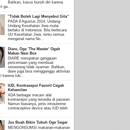
Bahkan, kasus bunuh diri karena
i ga...
''Tidak Boleh Lagi Menyebut Gila''
PADA 8 Agustus 2014, Undang-
Undang Kesehatan Jiwa mulai
berlaku di Indonesia. Bila berbicara
UU Kesehatan Jiwa, tentu semua
mengenal nama No...
Diare, Oge 'The Master' Ogah
Makan Nasi Box
DIARE merupakan gangguan
pencernaan yang membuat
seseorang tidak nyaman. Bahkan,
diare juga bisa mengganggu aktivitas
i karena tub...
IUD, Kontrasepsi Favorit Cegah
Kehamilan
ADA berbagai macam alat
kontrasepsi yang tersedia di pasaran.
Namun biasanya, jenis intrauterine
contraceptive device atau IUD lebih
.
Jus Buah Bikin Tubuh Oge Segar
MENGONSUMSI makanan-makanan