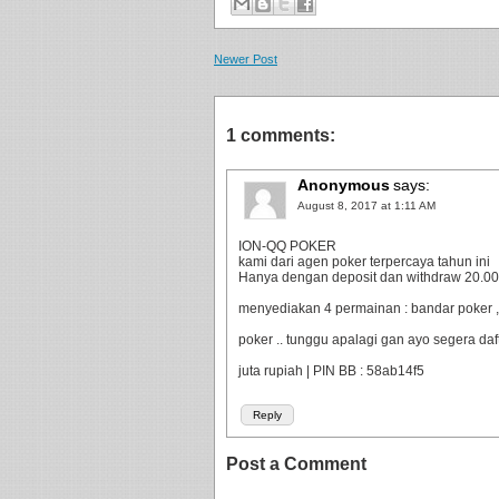
Newer Post
1 comments:
Anonymous
says:
August 8, 2017 at 1:11 AM
ION-QQ POKER
kami dari agen poker terpercaya tahun ini
Hanya dengan deposit dan withdraw 20.000 
menyediakan 4 permainan : bandar poker ,
poker .. tunggu apalagi gan ayo segera da
juta rupiah | PIN BB : 58ab14f5
Reply
Post a Comment