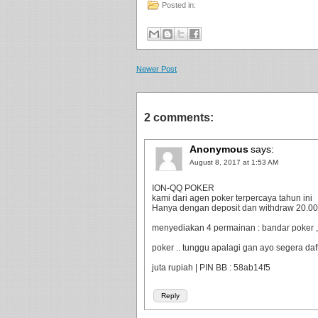
Posted in:
Newer Post
2 comments:
Anonymous
says:
August 8, 2017 at 1:53 AM
ION-QQ POKER
kami dari agen poker terpercaya tahun ini
Hanya dengan deposit dan withdraw 20.000 
menyediakan 4 permainan : bandar poker ,
poker .. tunggu apalagi gan ayo segera da
juta rupiah | PIN BB : 58ab14f5
Reply