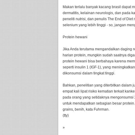
Makan terlalu banyak kacang brasil dapat 
dermatitis, kelainan neurologis, dan pada k
peneliti nutrisi, dan penulis The End of D
selenium yang lebih tinggi - so, jangan men
Protein hewani
Jika Anda terutama mengandalkan daging re
harian protein, mungkin sudah saatnya di
protein hewani bisa berbahaya karena me
seperti insulin 1 (IGF-1), yang meningkatka
dikonsumsi dalam tingkat tinggi.
Bahkan, penelitian yang diterbitkan dalam
empat kali lipat risiko kematian terkait ka
pada orang yang setidaknya mengonsumsi 20
untuk mendapatkan sebagian besar protein A
grains, benih, kata Fuhrman.
(tty)
»