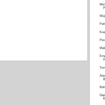
Men
P
Wuj
Pah
Kua
Per
Mak
Emp
H
Tom
Ala
B
Bah
Dap
K