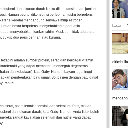
olesterol dan tekanan darah ketika dikonsumsi dalam jumlah
si. Namun begitu, dikonsumsi berlebihan justru berpotensi
 karena kedelai mengandung senyawa mirip estrogen
badan. Y
m jumlah besar berpotensi menyebabkan hiperplasia
ng dapat menyebabkan kanker rahim. Meskipun tidak ada aturan
 cukup dua porsi per hari atau kurang.
ezat ini adalah sumber protein, serat, dan berbagai vitamin
ditimbulk
atu karotenoid yang dapat membantu mencegah degenerasi
atan dan kebutaan), kata Gaby. Namun, bayam juga tinggi
bkan pembentukan batu ginjal. So, pasien dengan batu ginjal
yuran ini.
mengangg
n, serat, asam lemak esensial, dan selenium. Plus, makan
esterol dan tekanan darah, kata Gaby. Namun, Anda tidak boleh
 mereka sangat kaya akan selenium dan nutrisi yang dapat
y.