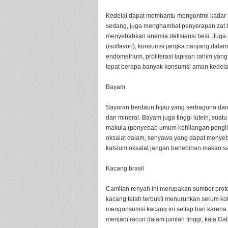
Kedelai dapat membantu mengontrol kadar k
sedang, juga menghambat penyerapan zat be
menyebabkan anemia defisiensi besi. Juga
(isoflavon), konsumsi jangka panjang dala
endometrium, proliferasi lapisan rahim ya
tepat berapa banyak konsumsi aman kedelai,
Bayam
Sayuran berdaun hijau yang serbaguna dan l
dan mineral. Bayam juga tinggi lutein, su
makula (penyebab umum kehilangan penglih
oksalat dalam, senyawa yang dapat menyeba
kalsium oksalat jangan berlebihan makan sa
Kacang brasil
Camilan renyah ini merupakan sumber protei
kacang telah terbukti menurunkan serum kol
mengonsumsi kacang ini setiap hari karena
menjadi racun dalam jumlah tinggi, kata Gab