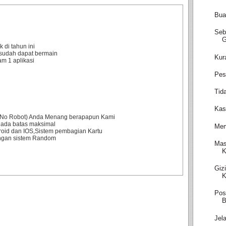
Bua
Seb
 di tahun ini
sudah dapat bermain
Kur
m 1 aplikasi
Pes
Tid
Kas
0% No Robot) Anda Menang berapapun Kami
 ada batas maksimal
Mem
droid dan IOS,Sistem pembagian Kartu
engan sistem Random
Mas
K
Giz
K
Pos
B
Jel