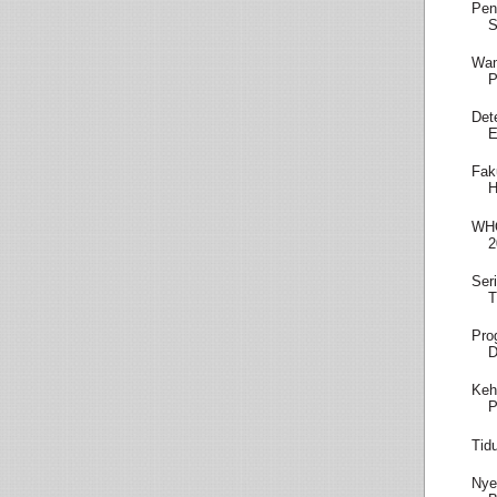
Pen
S
Wam
P
Det
E
Fak
H
WHO
2
Ser
T
Pro
D
Keh
P
Tid
Nye