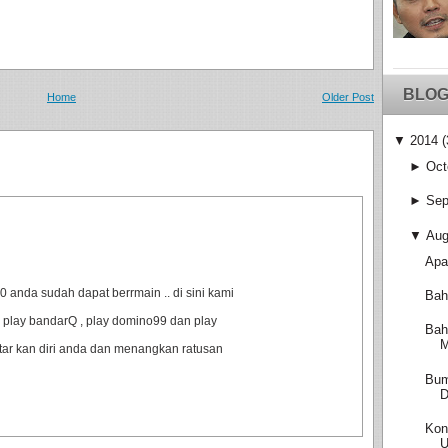
BLOG
Home
Older Post
▼
2014
(
►
Oct
►
Sep
▼
Aug
Apa
anda sudah dapat berrmain .. di sini kami
Bah
 play bandarQ , play domino99 dan play
Bah
M
ftar kan diri anda dan menangkan ratusan
Bum
D
Kon