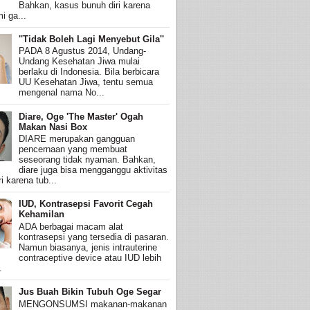
Bahkan, kasus bunuh diri karena
i ga...
''Tidak Boleh Lagi Menyebut Gila''
PADA 8 Agustus 2014, Undang-
Undang Kesehatan Jiwa mulai
berlaku di Indonesia. Bila berbicara
UU Kesehatan Jiwa, tentu semua
mengenal nama No...
Diare, Oge 'The Master' Ogah
Makan Nasi Box
DIARE merupakan gangguan
pencernaan yang membuat
seseorang tidak nyaman. Bahkan,
diare juga bisa mengganggu aktivitas
i karena tub...
IUD, Kontrasepsi Favorit Cegah
Kehamilan
ADA berbagai macam alat
kontrasepsi yang tersedia di pasaran.
Namun biasanya, jenis intrauterine
contraceptive device atau IUD lebih
.
Jus Buah Bikin Tubuh Oge Segar
MENGONSUMSI makanan-makanan