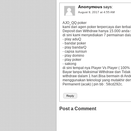
Anonymous
says:
August 9, 2017 at 4:55 AM
AJO_QQ poker
kami dari agen poker terpercaya dan terbaik
Deposit dan Withdraw hanya 15.000 anda 
di sini kami menyediakan 7 permainan dala
- play aduQ
- bandar poker
- play bandarQ
- capsa sunsun
- play domino
- play poker
- sakong
di sini tempat nya Player Vs Player ( 10
Bayar tanpa Maksimal Withdraw dan Tidak
withdraw dalam 1 hari.Bisa bermain di An
menggunakan teknologi yang mutakhir d
Permanent (acak) | pin bb : 58cd292c.
Reply
Post a Comment