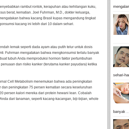
mengalam
menyebabkan rambut rontok, kerapuhan atau kehilangan kuku,
asus berat, kematian. Joel Fuhrman, M.D., dokter keluarga,
iet mengatakan bahwa kacang Brasil kupas mengandung tingkat
gonsumsi kacang ini lebih dari 10 dalam sehari.
ndah lemak seperti dada ayam atau putih telur untuk dosis
ganti. Fuhrman mengatakan bahwa mengkonsumsi terlalu banyak
mbuat tubuh Anda memproduksi hormon faktor pertumbuhan
n penuaan dan risiko kanker (terutama kanker payudara) ketika
sehari-har
 jurnal Cell Metabolism menemukan bahwa ada peningkatan
nker dan peningkatan 75 persen kematian secara keseluruhan
 persen kalori mereka dari protein hewani lean. Cobalah
nda dari tanaman, seperti kacang-kacangan, biji-bijian, whole
banyak ..