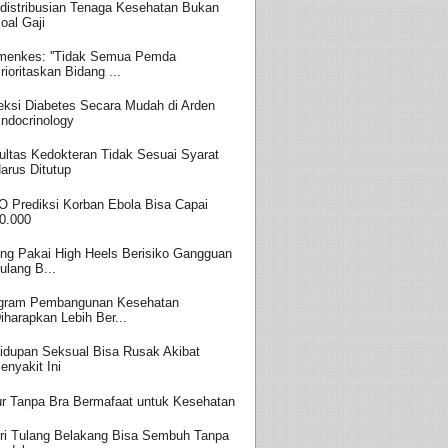
distribusian Tenaga Kesehatan Bukan
oal Gaji
enkes: ''Tidak Semua Pemda
rioritaskan Bidang ...
eksi Diabetes Secara Mudah di Arden
ndocrinology
ultas Kedokteran Tidak Sesuai Syarat
arus Ditutup
 Prediksi Korban Ebola Bisa Capai
0.000
ing Pakai High Heels Berisiko Gangguan
ulang B...
gram Pembangunan Kesehatan
iharapkan Lebih Ber...
idupan Seksual Bisa Rusak Akibat
enyakit Ini
ur Tanpa Bra Bermafaat untuk Kesehatan
ri Tulang Belakang Bisa Sembuh Tanpa