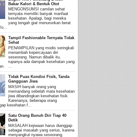
Bakar Kalori & Bentuk Otot
MENGONSUMSI camilan sehat
ternyata memiliki banyak manfaat
kesehatan. Apalagi, bagi mereka
yang tengah giat menurunkan berat
o...
Tampil Fashionable Ternyata Tidak
Sehat
PENAMPILAN yang modis seringkali
menambah kepercayaan diri
seseorang. Namun dibalik itu,
rupanya ada dampak kesehatan yang
an. ...
Tidak Puas Kondisi Fisik, Tanda
Gangguan Jiwa
MASIH banyak orang yang
memandang sebelah mata kesehatan
jiwa dibandingkan kesehatan fisik.
Karenanya, beberapa orang
ap kesehatan f...
Satu Orang Bunuh Diri Tiap 40
Detik
MASALAH kejiwaan harus dianggap
sebagai masalah yang serius, karena
menyangkut nyawa seseorang.