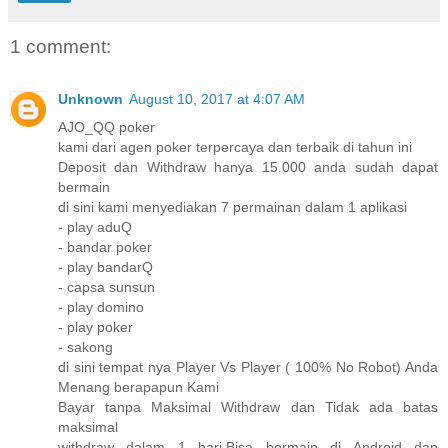
1 comment:
Unknown
August 10, 2017 at 4:07 AM
AJO_QQ poker
kami dari agen poker terpercaya dan terbaik di tahun ini
Deposit dan Withdraw hanya 15.000 anda sudah dapat
bermain
di sini kami menyediakan 7 permainan dalam 1 aplikasi
- play aduQ
- bandar poker
- play bandarQ
- capsa sunsun
- play domino
- play poker
- sakong
di sini tempat nya Player Vs Player ( 100% No Robot) Anda
Menang berapapun Kami
Bayar tanpa Maksimal Withdraw dan Tidak ada batas
maksimal
withdraw dalam 1 hari.Bisa bermain di Android dan