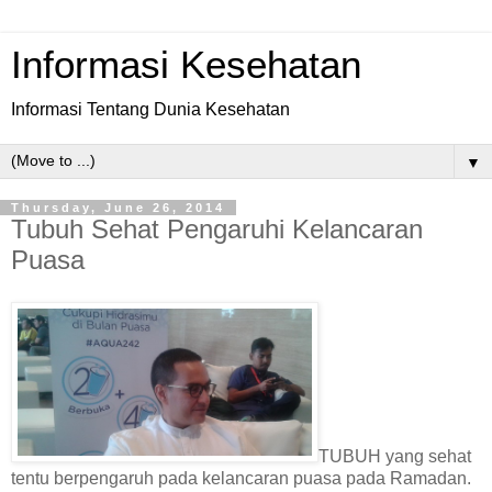
Informasi Kesehatan
Informasi Tentang Dunia Kesehatan
▼
Thursday, June 26, 2014
Tubuh Sehat Pengaruhi Kelancaran
Puasa
TUBUH yang sehat
tentu berpengaruh pada kelancaran puasa pada Ramadan.