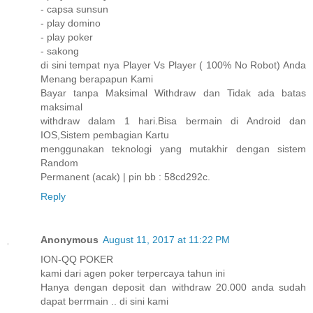
- capsa sunsun
- play domino
- play poker
- sakong
di sini tempat nya Player Vs Player ( 100% No Robot) Anda
Menang berapapun Kami
Bayar tanpa Maksimal Withdraw dan Tidak ada batas
maksimal
withdraw dalam 1 hari.Bisa bermain di Android dan
IOS,Sistem pembagian Kartu
menggunakan teknologi yang mutakhir dengan sistem
Random
Permanent (acak) | pin bb : 58cd292c.
Reply
Anonymous
August 11, 2017 at 11:22 PM
ION-QQ POKER
kami dari agen poker terpercaya tahun ini
Hanya dengan deposit dan withdraw 20.000 anda sudah
dapat berrmain .. di sini kami