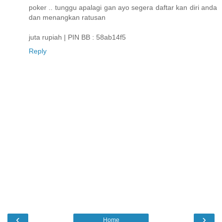
poker .. tunggu apalagi gan ayo segera daftar kan diri anda
dan menangkan ratusan
juta rupiah | PIN BB : 58ab14f5
Reply
‹
›
Home