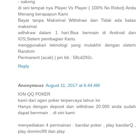
- sakong
di sini tempat nya Player Vs Player ( 100% No Robot) Anda
Menang berapapun Kami
Bayar tanpa Maksimal Withdraw dan Tidak ada batas
maksimal
withdraw dalam 1 hari.Bisa bermain di Android dan
IOS,Sistem pembagian Kartu
menggunakan teknologi yang mutakhir dengan sistem
Random
Permanent (acak) | pin bb : 58cd292c.
Reply
Anonymous
August 11, 2017 at 6:44 AM
ION-QQ POKER
kami dari agen poker terpercaya tahun ini
Hanya dengan deposit dan withdraw 20.000 anda sudah
dapat berrmain .. di sini kami
menyediakan 4 permainan : bandar poker , play bandarQ ,
play domino99 dan play