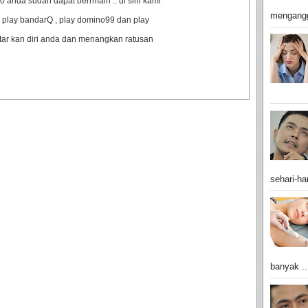
anda sudah dapat berrmain .. di sini kami
mengangg
 play bandarQ , play domino99 dan play
ftar kan diri anda dan menangkan ratusan
sehari-har
banyak ..