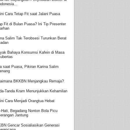
ndonesia...
ini Cara Tetap Fit saat Jalani Puasa
ap Fit di Bulan Puasa? Ini Tip Presenter
arhan
ina Salim Tak Terobsesi Turunkan Berat
adan
yak Bahaya Konsumsi Kafein di Masa
ubertas
a saat Puasa, Pikiran Karina Salim
enang
aimana BKKBN Menjangkau Remaja?
da-Tanda Kram Menunjukkan Kehamilan
ini Cara Menjadi Orangtua Hebat
i-Hati, Begadang Nonton Bola Picu
erangan Jantung
BN Gencar Sosialiasikan Generasi
erencana