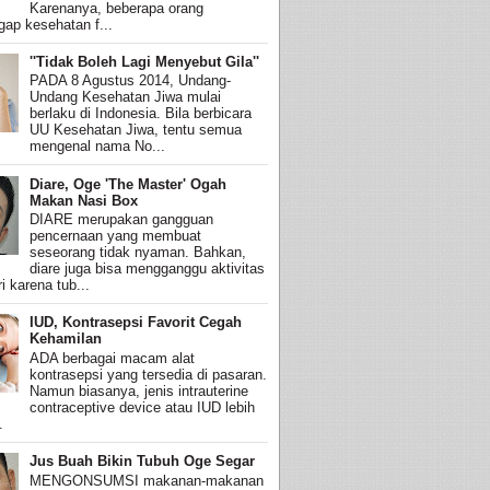
Karenanya, beberapa orang
ap kesehatan f...
''Tidak Boleh Lagi Menyebut Gila''
PADA 8 Agustus 2014, Undang-
Undang Kesehatan Jiwa mulai
berlaku di Indonesia. Bila berbicara
UU Kesehatan Jiwa, tentu semua
mengenal nama No...
Diare, Oge 'The Master' Ogah
Makan Nasi Box
DIARE merupakan gangguan
pencernaan yang membuat
seseorang tidak nyaman. Bahkan,
diare juga bisa mengganggu aktivitas
i karena tub...
IUD, Kontrasepsi Favorit Cegah
Kehamilan
ADA berbagai macam alat
kontrasepsi yang tersedia di pasaran.
Namun biasanya, jenis intrauterine
contraceptive device atau IUD lebih
.
Jus Buah Bikin Tubuh Oge Segar
MENGONSUMSI makanan-makanan