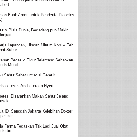
abis)
etan Buah Aman untuk Penderita Diabetes
1)
ur & Piala Dunia, Begadang pun Makin
enjadi
erja Lapangan, Hindari Minum Kopi & Teh
aat Sahur
anan Pedas & Tidur Telentang Sebabkan
nda Mend...
u Sahur Sehat untuk si Gemuk
ebab Testis Anda Terasa Nyeri
betesi Disarankan Makan Sahur Jelang
msak
ua IDI Sanggah Jakarta Kelebihan Dokter
pesialis
ia Farma Tegaskan Tak Lagi Jual Obat
ekstro