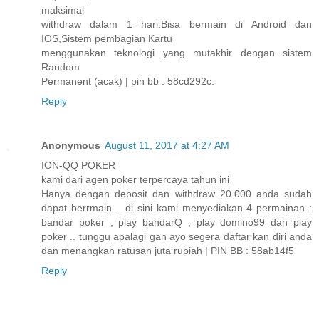
maksimal
withdraw dalam 1 hari.Bisa bermain di Android dan
IOS,Sistem pembagian Kartu
menggunakan teknologi yang mutakhir dengan sistem
Random
Permanent (acak) | pin bb : 58cd292c.
Reply
Anonymous
August 11, 2017 at 4:27 AM
ION-QQ POKER
kami dari agen poker terpercaya tahun ini
Hanya dengan deposit dan withdraw 20.000 anda sudah
dapat berrmain .. di sini kami menyediakan 4 permainan :
bandar poker , play bandarQ , play domino99 dan play
poker .. tunggu apalagi gan ayo segera daftar kan diri anda
dan menangkan ratusan juta rupiah | PIN BB : 58ab14f5
Reply